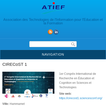
Aller au contenu principal
Association des Technologies de l’Information pour l’Education et
la Formation
Formulaire de recherche
NAVIGATION
CIRECoST 1
1er Congrès International de
Recherche en Éducation et
Cognition en Sciences et
Technologies
Site web:
https://cirecost1.sciencesconf.org/
Ville:
Hammamet