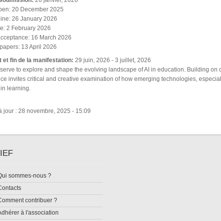
 soumission:
26 janvier, 2026
pen: 20 December 2025
line: 26 January 2026
e: 2 February 2026
f acceptance: 16 March 2026
apers: 13 April 2026
 et fin de la manifestation:
29 juin, 2026
-
3 juillet, 2026
serve to explore and shape the evolving landscape of AI in education. Building on 
ce invites critical and creative examination of how emerging technologies, especiall
in learning.
à jour : 28 novembre, 2025 - 15:09
IEF
Qui sommes-nous ?
Contacts
Comment contribuer ?
Adhérer à l'association