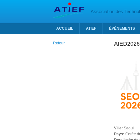
Aller au contenu principal
Association des Technolo
ACCUEIL
ATIEF
ÉVÈNEMENTS
AIED2026
Retour
Ville:
Seoul
Pays:
Corée d