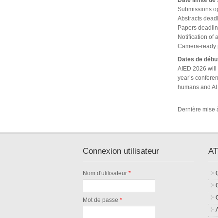
Date limite de
Submissions o
Abstracts dead
Papers deadlin
Notification o
Camera-ready p
Dates de début
AIED 2026 will 
year’s conferen
humans and AI 
Dernière mise 
Connexion utilisateur
AT
Nom d'utilisateur
*
Mot de passe
*