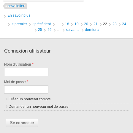
newsletter
En savoir plus
à propos de Lettre d’information ATIEF - Janvier 2016
Pages
« premier
‹ précédent
…
18
19
20
21
22
23
24
25
26
…
suivant ›
dernier »
Connexion utilisateur
Nom d'utilisateur
*
Mot de passe
*
Créer un nouveau compte
Demander un nouveau mot de passe