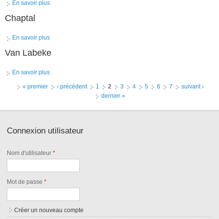
En savoir plus
à propos de Yacef
Chaptal
En savoir plus
à propos de Chaptal
Van Labeke
En savoir plus
à propos de Van Labeke
Pages
« premier
‹ précédent
1
2
3
4
5
6
7
suivant ›
dernier »
Connexion utilisateur
Nom d'utilisateur
*
Mot de passe
*
Créer un nouveau compte