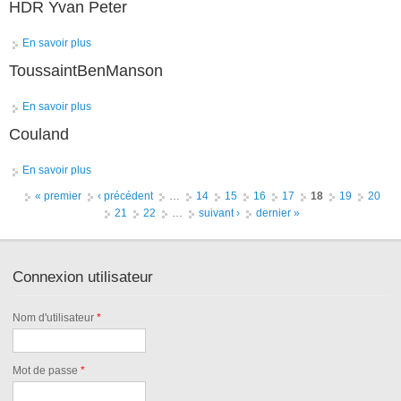
HDR Yvan Peter
En savoir plus
à propos de HDR Yvan Peter
ToussaintBenManson
En savoir plus
à propos de ToussaintBenManson
Couland
En savoir plus
à propos de Couland
Pages
« premier
‹ précédent
…
14
15
16
17
18
19
20
21
22
…
suivant ›
dernier »
Connexion utilisateur
Nom d'utilisateur
*
Mot de passe
*