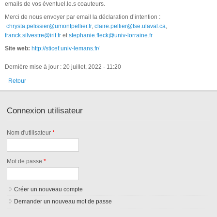
emails de vos éventuel.le.s coauteurs.
Merci de nous envoyer par email la déclaration d’intention :
chrysta.pelissier@umontpellier.fr
,
claire.peltier@fse.ulaval.ca
,
franck.silvestre@irit.fr
et
stephanie.fleck@univ-lorraine.fr
Site web:
http://sticef.univ-lemans.fr/
Dernière mise à jour : 20 juillet, 2022 - 11:20
Retour
Connexion utilisateur
Nom d'utilisateur
*
Mot de passe
*
Créer un nouveau compte
Demander un nouveau mot de passe