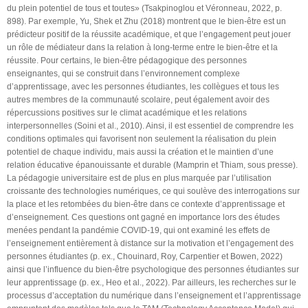
du plein potentiel de tous et toutes» (Tsakpinoglou et Véronneau, 2022, p.
898). Par exemple, Yu, Shek et Zhu (2018) montrent que le bien-être est un
prédicteur positif de la réussite académique, et que l’engagement peut jouer
un rôle de médiateur dans la relation à long-terme entre le bien-être et la
réussite. Pour certains, le bien-être pédagogique des personnes
enseignantes, qui se construit dans l’environnement complexe
d’apprentissage, avec les personnes étudiantes, les collègues et tous les
autres membres de la communauté scolaire, peut également avoir des
répercussions positives sur le climat académique et les relations
interpersonnelles (Soini et al., 2010). Ainsi, il est essentiel de comprendre les
conditions optimales qui favorisent non seulement la réalisation du plein
potentiel de chaque individu, mais aussi la création et le maintien d’une
relation éducative épanouissante et durable (Mamprin et Thiam, sous presse).
La pédagogie universitaire est de plus en plus marquée par l’utilisation
croissante des technologies numériques, ce qui soulève des interrogations sur
la place et les retombées du bien-être dans ce contexte d’apprentissage et
d’enseignement. Ces questions ont gagné en importance lors des études
menées pendant la pandémie COVID-19, qui ont examiné les effets de
l’enseignement entièrement à distance sur la motivation et l’engagement des
personnes étudiantes (p. ex., Chouinard, Roy, Carpentier et Bowen, 2022)
ainsi que l’influence du bien-être psychologique des personnes étudiantes sur
leur apprentissage (p. ex., Heo et al., 2022). Par ailleurs, les recherches sur le
processus d’acceptation du numérique dans l’enseignement et l’apprentissage