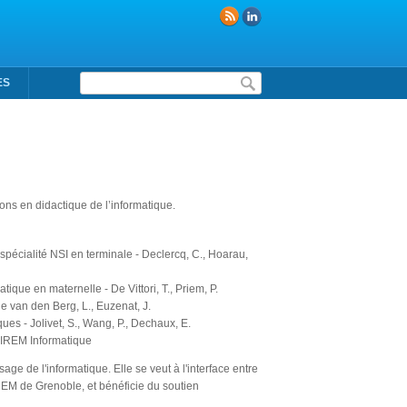
Formulaire de recherche
ES
ons en didactique de l’informatique.
spécialité NSI en terminale - Declercq, C., Hoarau,
que en maternelle - De Vittori, T., Priem, P.
e van den Berg, L., Euzenat, J.
es - Jolivet, S., Wang, P., Dechaux, E.
-IREM Informatique
ge de l'informatique. Elle se veut à l'interface entre
'IREM de Grenoble, et bénéficie du soutien