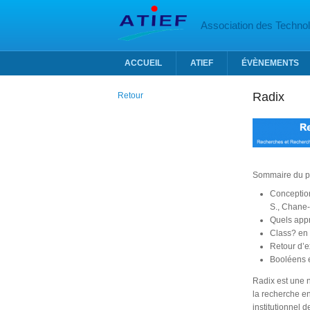
Aller au contenu principal
Association des Technolo
ACCUEIL
ATIEF
ÉVÈNEMENTS
Radix
Retour
Sommaire du p
Conception
S., Chane-L
Quels appr
Class? en 
Retour d’e
Booléens e
Radix est une n
la recherche en
institutionnel d