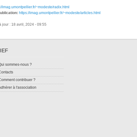
://imag.umontpellier.fr/~modeste/radix.html
publication:
https://imag.umontpellier.fr/~modeste/articles.html
 jour : 18 avril, 2024 - 09:55
IEF
Qui sommes-nous ?
Contacts
Comment contribuer ?
Adhérer à l'association