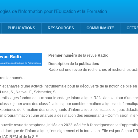
gies de l’Information pour l’Education et la Formation
PUBLICATIONS
RESSOURCES
COMMUNAUTÉ
OFFR
Premier numéro
de la revue
Radix
Description de la publication:
Radix est une revue de recherches et recherches-acti
remier numéro :
 et analyse d’une activité instrumentale pour la découverte de la notion de pile en 
une, S., Nativel, F., Schroeder, S.
entissages fondamentaux pour le codage informatique. Réflexions autour d’une prati
classe : jouer avec des classifications pour combiner mathématiques et informatiqu
xpérience de formation des enseignants d’informatique : constats et enjeux didactiqu
n programmation : une analyse à destination des enseignants - Commission Inter
ouvelle revue francophone, initiée en 2023, dédiée à l'enseignement et l'apprentissa
 didactique de l'informatique, l'enseignement et la formation. Elle est portée par l
e l'ADIREM et de la SIF.