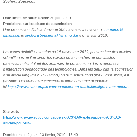
Sephora Boucenna
Date limite de soumission:
30 juin 2019
Précisions sur les dates de soumission:
Une proposition d'article (environ 300 mots) est à envoyer à
c.gremion@
gmail.com
et
sephora.boucenna@unamur.be
d'ici fin juin 2019.
Les textes définitifs, attendus au 15 novembre 2019, peuvent être des articles
scientifiques en lien avec des travaux de recherches ou des articles
professionnels relatant des analyses de pratiques ou des expériences
d’intégration pédagogique des technologies. Dans les deux cas, la soumission
d'un article long (max. 7'500 mots) ou d'un article court (max. 2'000 mots) est
possible. Les auteurs respecteront la ligne éditoriale disponible
ici
https://www.revue-auptic.com/soumettre-un-article/consignes-aux-auteurs
.
Site web:
https://www.revue-auptic.com/appels-%C3%A0-textes/appel-%C3%A0-
articles-pour-un-…
Dernière mise à jour : 13 février, 2019 - 15:40