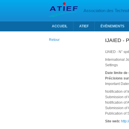
Aller au contenu principal
Association des Technolo
ACCUEIL
ATIEF
ÉVÈNEMENTS
IJAIED - P
Retour
IJAIED - N° spé
International J
Settings
Date limite de
Précisions sur
Important Date
Notification of
Submission of 
Notification of
Submission of
Publication of 
Site web:
http: