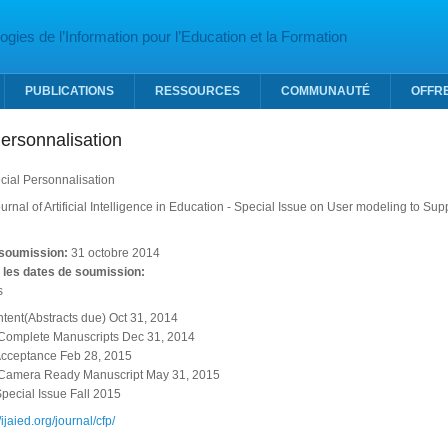
gies de l’Information pour l’Education et la Formation
PUBLICATIONS
RESSOURCES
COMMUNAUTÉ
OFFR
ersonnalisation
cial Personnalisation
ournal of Artificial Intelligence in Education - Special Issue on User modeling to S
 soumission:
31 octobre 2014
 les dates de soumission:
s
 Intent(Abstracts due) Oct 31, 2014
Complete Manuscripts Dec 31, 2014
 Acceptance Feb 28, 2015
 Camera Ready Manuscript May 31, 2015
Special Issue Fall 2015
//ijaied.org/journal/cfp/