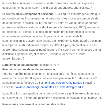
leurs tâches ou de les disperser, « se déconnecter », veiller à ce que les
usages numériques ne soient pas (trop) chronophages, prioriser, etc. ?
Le temps du développement personnel —
Il s’agit là d’interroger le rôle que
peuvent jouer les instruments numériques dans les processus temporels de
développement des acteurs. D’une part, du point de vue du développement
professionnel des enseignants (Mukamurera & Uwamariya, 2005), en prenant
par exemple en compte le temps de formation professionnelle et continue,
notamment en matière de technologies de l’information et de la
communication, les savoir-faire acquis par l’expérience et/ou auprès des pairs,
le temps de l’élaboration des projets, etc. D’autre part, du point de vue des
apprenants, certains usages numériques, qu’ils soient ou non imposés par les
institutions, rythment-ils, et comment, leur développement et leurs
apprentissages ?
Date limite de soumission:
18 octobre 2015
Précisions sur les dates de soumission:
Pour ce numéro thématique, une manifestation d’intérêt sur la base d’un
résumé d’environ 6000 signes doit être envoyée avant le 18 décembre 2015,
conjointement à Philippe Cottier :
philippe.cottier@univ-nantes.fr
, Xavière
Lanéelle :
xaviere.laneelle@univ-nantes.fr
et
dms-dmk@cned.fr
.
La notification d’acceptation de la proposition sera signifiée aux auteurs avant
le 15 janvier 2016 pour une réception des contributions avant le 30 mars 2016.
Remarques concernant la rédaction des textes