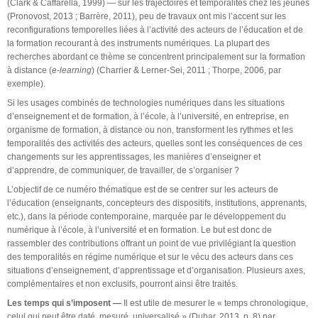
(Clark & Caffarella, 1999) — sur les trajectoires et temporalités chez les jeunes
(Pronovost, 2013 ; Barrère, 2011), peu de travaux ont mis l’accent sur les
reconfigurations temporelles liées à l’activité des acteurs de l’éducation et de
la formation recourant à des instruments numériques. La plupart des
recherches abordant ce thème se concentrent principalement sur la formation
à distance (
e-learning
) (Charrier & Lerner-Sei, 2011 ; Thorpe, 2006, par
exemple).
Si les usages combinés de technologies numériques dans les situations
d’enseignement et de formation, à l’école, à l’université, en entreprise, en
organisme de formation, à distance ou non, transforment les rythmes et les
temporalités des activités des acteurs, quelles sont les conséquences de ces
changements sur les apprentissages, les manières d’enseigner et
d’apprendre, de communiquer, de travailler, de s’organiser ?
L’objectif de ce numéro thématique est de se centrer sur les acteurs de
l’éducation (enseignants, concepteurs des dispositifs, institutions, apprenants,
etc.), dans la période contemporaine, marquée par le développement du
numérique à l’école, à l’université et en formation. Le but est donc de
rassembler des contributions offrant un point de vue privilégiant la question
des temporalités en régime numérique et sur le vécu des acteurs dans ces
situations d’enseignement, d’apprentissage et d’organisation. Plusieurs axes,
complémentaires et non exclusifs, pourront ainsi être traités.
Les temps qui s’imposent —
Il est utile de mesurer le « temps chronologique,
celui qui peut être daté, mesuré, universalisé » (Dubar, 2013, p. 8) par