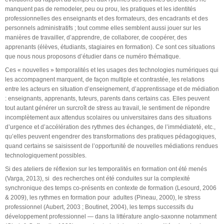
manquent pas de remodeler, peu ou prou, les pratiques et les identités
professionnelles des enseignants et des formateurs, des encadrants et des
personnels administratifs ; tout comme elles semblent aussi jouer sur les
manières de travailler, d’apprendre, de collaborer, de coopérer, des
apprenants (élèves, étudiants, stagiaires en formation). Ce sont ces situations
que nous nous proposons d’étudier dans ce numéro thématique.
Ces « nouvelles » temporalités et les usages des technologies numériques qui
les accompagnent marquent, de façon multiple et contrastée, les relations
entre les acteurs en situation d’enseignement, d’apprentissage et de médiation
: enseignants, apprenants, tuteurs, parents dans certains cas. Elles peuvent
tout autant générer un surcroît de stress au travail, le sentiment de répondre
incomplètement aux attendus scolaires ou universitaires dans des situations
d’urgence et d’accélération des rythmes des échanges, de l’immédiateté, etc.,
qu’elles peuvent engendrer des transformations des pratiques pédagogiques,
quand certains se saisissent de l’opportunité de nouvelles médiations rendues
technologiquement possibles.
Si des ateliers de réflexion sur les temporalités en formation ont été menés
(Varga, 2013), si des recherches ont été conduites sur la complexité
synchronique des temps co-présents en contexte de formation (Lesourd, 2006
& 2009), les rythmes en formation pour adultes (Pineau, 2000), le stress
professionnel (Aubert, 2003 ; Boutinet, 2004), les temps successifs du
développement professionnel — dans la littérature anglo-saxonne notamment