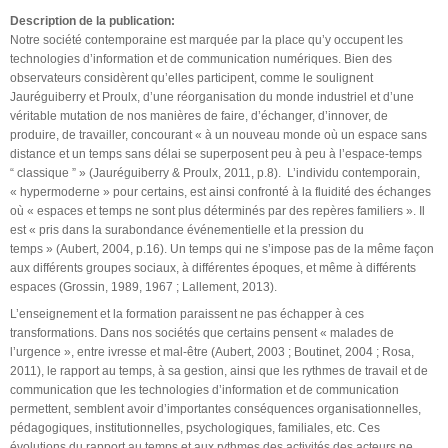
Description de la publication:
Notre société contemporaine est marquée par la place qu’y occupent les
technologies d’information et de communication numériques. Bien des
observateurs considèrent qu’elles participent, comme le soulignent
Jauréguiberry et Proulx, d’une réorganisation du monde industriel et d’une
véritable mutation de nos manières de faire, d’échanger, d’innover, de
produire, de travailler, concourant « à un nouveau monde où un espace sans
distance et un temps sans délai se superposent peu à peu à l’espace-temps
“ classique ” » (Jauréguiberry & Proulx, 2011, p.8). L’individu contemporain,
« hypermoderne » pour certains, est ainsi confronté à la fluidité des échanges
où « espaces et temps ne sont plus déterminés par des repères familiers ». Il
est « pris dans la surabondance événementielle et la pression du
temps » (Aubert, 2004, p.16). Un temps qui ne s’impose pas de la même façon
aux différents groupes sociaux, à différentes époques, et même à différents
espaces (Grossin, 1989, 1967 ; Lallement, 2013).
L’enseignement et la formation paraissent ne pas échapper à ces
transformations. Dans nos sociétés que certains pensent « malades de
l’urgence », entre ivresse et mal-être (Aubert, 2003 ; Boutinet, 2004 ; Rosa,
2011), le rapport au temps, à sa gestion, ainsi que les rythmes de travail et de
communication que les technologies d’information et de communication
permettent, semblent avoir d’importantes conséquences organisationnelles,
pédagogiques, institutionnelles, psychologiques, familiales, etc. Ces
évolutions du rapport au temps et aux rythmes des activités des acteurs ne