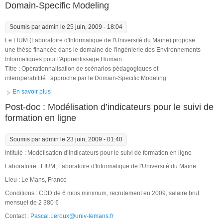
Domain-Specific Modeling
Soumis par
admin
le 25 juin, 2009 - 18:04
Le LIUM (Laboratoire d'Informatique de l'Université du Maine) propose
une thèse financée dans le domaine de l'ingénierie des Environnements
Informatiques pour l'Apprentissage Humain.
Titre : Opérationnalisation de scénarios pédagogiques et
interoperabilité : approche par le Domain-Specific Modeling
En savoir plus
à propos de Thèse : Opérationnalisation de scénarios
pédagogiques et interoperabilité : approche par le Domain-
Post-doc : Modélisation d’indicateurs pour le suivi de
Specific Modeling
formation en ligne
Soumis par
admin
le 23 juin, 2009 - 01:40
Intitulé : Modélisation d’indicateurs pour le suivi de formation en ligne
Laboratoire : LIUM, Laboratoire d'Informatique de l'Université du Maine
Lieu : Le Mans, France
Conditions : CDD de 6 mois minimum, recrutement en 2009, salaire brut
mensuel de 2 380 €
Contact :
Pascal.Leroux@univ-lemans.fr