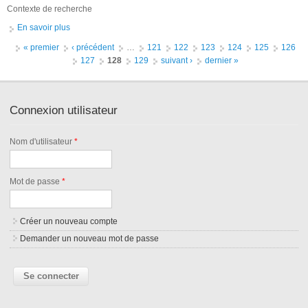
Contexte de recherche
En savoir plus
à propos de Post-doc : Modélisation d’indicateurs pour le suivi
de formation en ligne
Pages
« premier
‹ précédent
…
121
122
123
124
125
126
127
128
129
suivant ›
dernier »
Connexion utilisateur
Nom d'utilisateur
*
Mot de passe
*
Créer un nouveau compte
Demander un nouveau mot de passe