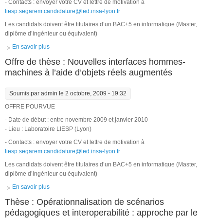
- Contacts : envoyer votre CV et lettre de motivation à
liesp.segarem.candidature@led.insa-lyon.fr
Les candidats doivent être titulaires d’un BAC+5 en informatique (Master,
diplôme d’ingénieur ou équivalent)
En savoir plus
à propos de Offre de thèse : Intégration de la réalité mixte dans
les Serious Games
Offre de thèse : Nouvelles interfaces hommes-
machines à l’aide d’objets réels augmentés
Soumis par
admin
le 2 octobre, 2009 - 19:32
OFFRE POURVUE
- Date de début : entre novembre 2009 et janvier 2010
- Lieu : Laboratoire LIESP (Lyon)
- Contacts : envoyer votre CV et lettre de motivation à
liesp.segarem.candidature@led.insa-lyon.fr
Les candidats doivent être titulaires d’un BAC+5 en informatique (Master,
diplôme d’ingénieur ou équivalent)
En savoir plus
à propos de Offre de thèse : Nouvelles interfaces hommes-
machines à l’aide d’objets réels augmentés
Thèse : Opérationnalisation de scénarios
pédagogiques et interoperabilité : approche par le