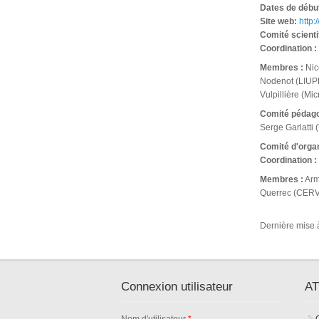
Dates de début
Site web:
http
Comité scienti
Coordination :
Membres :
Nico
Nodenot (LIUPP
Vulpillière (Mi
Comité pédag
Serge Garlatti 
Comité d'orga
Coordination :
Membres :
Arm
Querrec (CERV,
Dernière mise à
Connexion utilisateur
AT