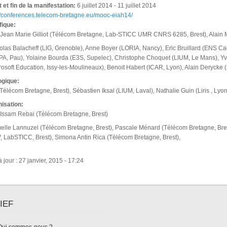
 et fin de la manifestation:
6 juillet 2014
-
11 juillet 2014
://conferences.telecom-bretagne.eu/mooc-eiah14/
fique:
Jean Marie Gilliot (Télécom Bretagne, Lab-STICC UMR CNRS 6285, Brest), Alain
las Balacheff (LIG, Grenoble), Anne Boyer (LORIA, Nancy), Eric Bruillard (ENS Cac
A, Pau), Yolaine Bourda (E3S, Supelec), Christophe Choquet (LIUM, Le Mans), Yv
crosoft Education, Issy-les-Moulineaux), Benoit Habert (ICAR, Lyon), Alain Derycke (L
ogique:
(Télécom Bretagne, Brest), Sébastien Iksal (LIUM, Laval), Nathalie Guin (Liris , L
nisation:
Issam Rebai (Télécom Bretagne, Brest)
elle Lannuzel (Télécom Bretagne, Brest), Pascale Ménard (Télécom Bretagne, Bre
 LabSTICC, Brest), Simona Antin Rica (Télécom Bretagne, Brest),
 jour : 27 janvier, 2015 - 17:24
IEF