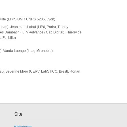
 Mille (LIRIS UMR CNRS 5205, Lyon)
han), Jean marc Labat (LIP6, Paris), Thierry
es Dambach (KTM-Advance / Cap Digital), Thierry de
IFL, Lille)
yon), Vanda Luengo (Imag, Grenoble)
st), Séverine Moro (CERV, LabSTICC, Brest), Ronan
Site