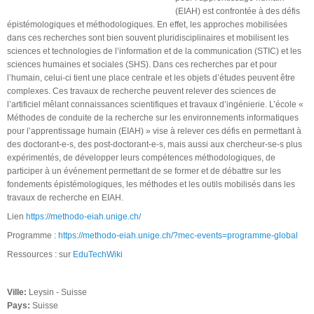
(EIAH) est confrontée à des défis
épistémologiques et méthodologiques. En effet, les approches mobilisées
dans ces recherches sont bien souvent pluridisciplinaires et mobilisent les
sciences et technologies de l’information et de la communication (STIC) et les
sciences humaines et sociales (SHS). Dans ces recherches par et pour
l’humain, celui-ci tient une place centrale et les objets d’études peuvent être
complexes. Ces travaux de recherche peuvent relever des sciences de
l’artificiel mêlant connaissances scientifiques et travaux d’ingénierie. L’école «
Méthodes de conduite de la recherche sur les environnements informatiques
pour l’apprentissage humain (EIAH) » vise à relever ces défis en permettant à
des doctorant-e-s, des post-doctorant-e-s, mais aussi aux chercheur-se-s plus
expérimentés, de développer leurs compétences méthodologiques, de
participer à un événement permettant de se former et de débattre sur les
fondements épistémologiques, les méthodes et les outils mobilisés dans les
travaux de recherche en EIAH.
Lien
https://methodo-eiah.unige.ch/
Programme :
https://methodo-eiah.unige.ch/?mec-events=programme-global
Ressources : sur
EduTechWiki
Ville:
Leysin - Suisse
Pays:
Suisse