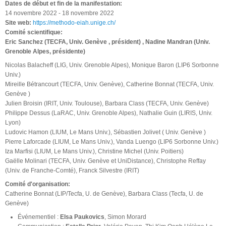
Dates de début et fin de la manifestation:
14 novembre 2022
-
18 novembre 2022
Site web:
https://methodo-eiah.unige.ch/
Comité scientifique:
Eric Sanchez (TECFA, Univ. Genève , président) , Nadine Mandran (Univ.
Grenoble Alpes, présidente)
Nicolas Balacheff (LIG, Univ. Grenoble Alpes), Monique Baron (LIP6 Sorbonne
Univ.)
Mireille Bétrancourt (TECFA, Univ. Genève), Catherine Bonnat (TECFA, Univ.
Genève )
Julien Broisin (IRIT, Univ. Toulouse), Barbara Class (TECFA, Univ. Genève)
Philippe Dessus (LaRAC, Univ. Grenoble Alpes), Nathalie Guin (LIRIS, Univ.
Lyon)
Ludovic Hamon (LIUM, Le Mans Univ.), Sébastien Jolivet ( Univ. Genève )
Pierre Laforcade (LIUM, Le Mans Univ.), Vanda Luengo (LIP6 Sorbonne Univ.)
Iza Marfisi (LIUM, Le Mans Univ.), Christine Michel (Univ. Poitiers)
Gaëlle Molinari (TECFA, Univ. Genève et UniDistance), Christophe Reffay
(Univ. de Franche-Comté), Franck Silvestre (IRIT)
Comité d'organisation:
Catherine Bonnat (LIP/Tecfa, U. de Genève), Barbara Class (Tecfa, U. de
Genève)
Événementiel :
Elsa Paukovics
, Simon Morard