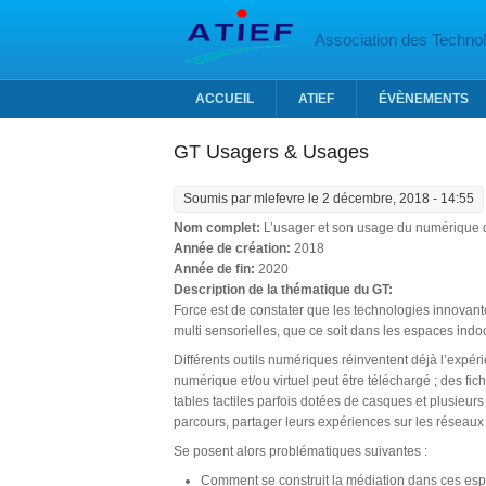
Aller au contenu principal
Association des Technolo
ACCUEIL
ATIEF
ÉVÈNEMENTS
GT Usagers & Usages
Soumis par
mlefevre
le 2 décembre, 2018 - 14:55
Nom complet:
L’usager et son usage du numérique 
Année de création:
2018
Année de fin:
2020
Description de la thématique du GT:
Force est de constater que les technologies innovant
multi sensorielles, que ce soit dans les espaces indoor
Différents outils numériques réinventent déjà l’expé
numérique et/ou virtuel peut être téléchargé ; des fi
tables tactiles parfois dotées de casques et plusieur
parcours, partager leurs expériences sur les réseaux
Se posent alors problématiques suivantes :
Comment se construit la médiation dans ces esp