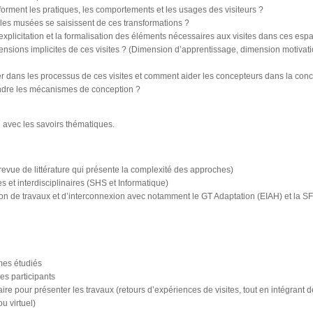
ment les pratiques, les comportements et les usages des visiteurs ?
es musées se saisissent de ces transformations ?
explicitation et la formalisation des éléments nécessaires aux visites dans ces esp
sions implicites de ces visites ? (Dimension d’apprentissage, dimension motivati
dans les processus de ces visites et comment aider les concepteurs dans la conce
ndre les mécanismes de conception ?
n avec les savoirs thématiques.
revue de littérature qui présente la complexité des approches)
es et interdisciplinaires (SHS et Informatique)
tion de travaux et d’interconnexion avec notamment le GT Adaptation (EIAH) et la S
mes étudiés
es participants
aire pour présenter les travaux (retours d’expériences de visites, tout en intégrant 
u virtuel)