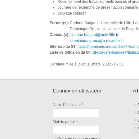
Recensement des travaux/projets passés et prés
Journée de recherche de présentation conjointe 
Ouvrage collectif
Porteur(s):
Corinne Baujard - Université de Lille, L
Dominique Groux - Université de Picardi
Contact(s):
corinne.baujard@univ-lille.fr
dominique.groux@u-picardie.fr
Site web du GT:
https://home.mis.u-picardie.fr/~eiah-
Liste de diffusion du GT:
gt-usagers-usages@listes.at
Dernière mise à jour : 31 mars, 2022 - 07:51
Connexion utilisateur
AT
Nom d'utilisateur
*
Mot de passe
*
Créer un nouveau compte