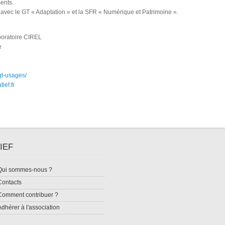
ents.
avec le GT « Adaptation » et la SFR « Numérique et Patrimoine ».
aboratoire CIREL
e
gt-usages/
ief.fr
IEF
Qui sommes-nous ?
Contacts
Comment contribuer ?
Adhérer à l'association