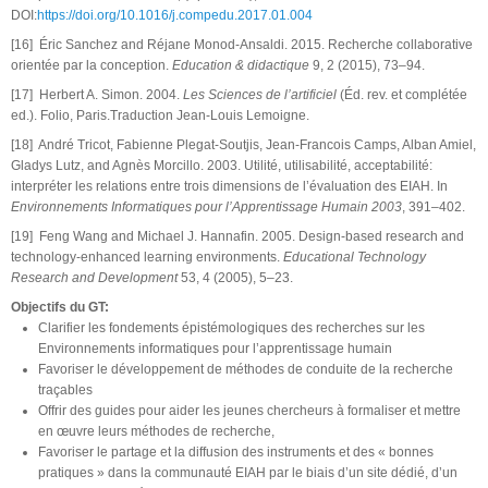
DOI:
https://doi.org/10.1016/j.compedu.2017.01.004
[16] Éric Sanchez and Réjane Monod-Ansaldi. 2015. Recherche collaborative
orientée par la conception.
Education & didactique
9, 2 (2015), 73–94.
[17] Herbert A. Simon. 2004.
Les Sciences de l’artificiel
(Éd. rev. et complétée
ed.). Folio, Paris.Traduction Jean-Louis Lemoigne.
[18] André Tricot, Fabienne Plegat-Soutjis, Jean-Francois Camps, Alban Amiel,
Gladys Lutz, and Agnès Morcillo. 2003. Utilité, utilisabilité, acceptabilité:
interpréter les relations entre trois dimensions de l’évaluation des EIAH. In
Environnements Informatiques pour l’Apprentissage Humain 2003
, 391–402.
[19] Feng Wang and Michael J. Hannafin. 2005. Design-based research and
technology-enhanced learning environments.
Educational Technology
Research and Development
53, 4 (2005), 5–23.
Objectifs du GT:
Clarifier les fondements épistémologiques des recherches sur les
Environnements informatiques pour l’apprentissage humain
Favoriser le développement de méthodes de conduite de la recherche
traçables
Offrir des guides pour aider les jeunes chercheurs à formaliser et mettre
en œuvre leurs méthodes de recherche,
Favoriser le partage et la diffusion des instruments et des « bonnes
pratiques » dans la communauté EIAH par le biais d’un site dédié, d’un