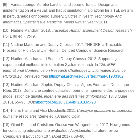
[9] Vanda Luengo, Aurélie Larcher, and Jérôme Tonetti. Design and
implementation of a visual and haptic simulator in a platform for a TEL system
in percutaneuos orthopedic surgery.
Studies In Health Technology And
Informatics. Special Issue Medicine Meets Virtual Reality
2011 .
[10] Nadine Mandran. 2018.
Traceable Human Experiment Design Research
(ISTE ltd ed.). Vol 9.
[11] Nadine Mandran and Dupuy-Chessa. 2017. THEDRE: a Traceable
Process for High Quality in Human Centred Computer Science Research.
[12] Nadine Mandran and Sophie Dupuy-Chessa. 2018. Supporting
experimental methods in Information System research. In
12th IEEE
International Conference on Research Challenges in Information Science
RCIS’2018
. Retrieved from
https://hal.archives-ouvertes.fr/hal-01903302
[13] Nadine Mandran, Sophie Dupuy-Chessa, Agnès Front, and Dominique
Rieu. 2013. Démarche centrée utilisateur pour une ingénierie des langages de
modélisation de qualité.
Ingénierie des systèmes d’information
18, 3 (June
2013), 65–93. DOI:
https://doi.org/10.3166/isi.18.3.65-93
[14] Pierre Paille and Alex Mucchielli. 2011.
L’analyse qualitative en sciences
humaine et sociales
(2ème ed.). Armand Colin.
[15] Giani Petri and Christiane Gresse von Wangenheim. 2017. How games
for computing education are evaluated? A systematic literature review.
Computers & Education
107, (April 2017), 68–90.