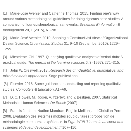
[1] Marie-José Avenier and Catherine Thomas. 2015. Finding one’s way
around various methodological guidelines for doing rigorous case studies: A
comparison of four epistemological frameworks.
Systèmes d’information &
management
20, 1 (2015), 61–98.
[2] Marie-José Avenier. 2010. Shaping a Constructivist View of Organizational
Design Science.
Organization Studies
31, 9–10 (September 2010), 1229–
1255.
[3] Michelene Chi. 1997. Quantifying qualitative analyses of verbal data: A
practical guide.
The journal of the learning sciences
6, 3 (1997), 271–315.
[4] John W. Creswell. 2013.
Research design: Qualitative, quantitative, and
mixed methods approaches
. Sage publications.
[6] Elsevier. 2016. Some guidance on conducting and reporting qualitative
studies.
Computers & Education
, A1–A9.
[7] D. C. Howell, M. Rogier, V. Yzerbyt, and Y. Bestgen. 2007. Statistical
Methods in Human Sciences.
De Boeck
(2007).
[8] Francis Jambon, Nadine Mandran, Brigitte Meillon, and Christian Perrot.
2008. Évaluation des systèmes mobiles et ubiquitaires : proposition de
méthodologie et retours d’expérience. In
Ergo-IA’08 “L’humain au coeur des
systèmes et de leur développement,”
107–116.