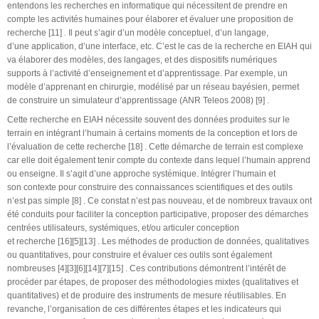
entendons les recherches en informatique qui nécessitent de prendre en
compte les activités humaines pour élaborer et évaluer une proposition de
recherche [11] . Il peut s’agir d’un modèle conceptuel, d’un langage,
d’une application, d’une interface, etc. C’est le cas de la recherche en EIAH qui
va élaborer des modèles, des langages, et des dispositifs numériques
supports à l’activité d’enseignement et d’apprentissage. Par exemple, un
modèle d’apprenant en chirurgie, modélisé par un réseau bayésien, permet
de construire un simulateur d’apprentissage (ANR Teleos 2008) [9] .
Cette recherche en EIAH nécessite souvent des données produites sur le
terrain en intégrant l’humain à certains moments de la conception et lors de
l’évaluation de cette recherche [18] . Cette démarche de terrain est complexe
car elle doit également tenir compte du contexte dans lequel l’humain apprend
ou enseigne. Il s’agit d’une approche systémique. Intégrer l’humain et
son contexte pour construire des connaissances scientifiques et des outils
n’est pas simple [8] . Ce constat n’est pas nouveau, et de nombreux travaux ont
été conduits pour faciliter la conception participative, proposer des démarches
centrées utilisateurs, systémiques, et/ou articuler conception
et recherche [16][5][13] . Les méthodes de production de données, qualitatives
ou quantitatives, pour construire et évaluer ces outils sont également
nombreuses [4][3][6][14][7][15] . Ces contributions démontrent l’intérêt de
procéder par étapes, de proposer des méthodologies mixtes (qualitatives et
quantitatives) et de produire des instruments de mesure réutilisables. En
revanche, l’organisation de ces différentes étapes et les indicateurs qui