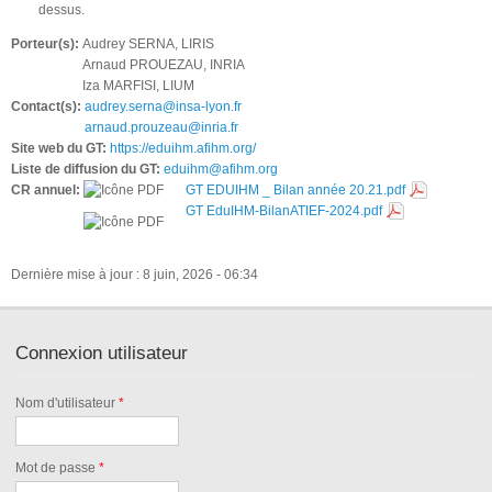
dessus.
Porteur(s):
Audrey SERNA, LIRIS
Arnaud PROUEZAU, INRIA
Iza MARFISI, LIUM
Contact(s):
audrey.serna@insa-lyon.fr
arnaud.prouzeau@inria.fr
Site web du GT:
https://eduihm.afihm.org/
Liste de diffusion du GT:
eduihm@afihm.org
CR annuel:
GT EDUIHM _ Bilan année 20.21.pdf
GT EduIHM-BilanATIEF-2024.pdf
Dernière mise à jour : 8 juin, 2026 - 06:34
Connexion utilisateur
Nom d'utilisateur
*
Mot de passe
*