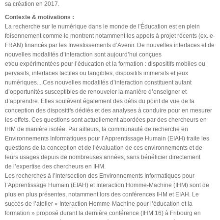
sa création en 2017.
Contexte & motivations :
La recherche sur le numérique dans le monde de l'Éducation est en plein
foisonnement comme le montrent notamment les appels à projet récents (ex. e-
FRAN) financés par les Investissements d’Avenir. De nouvelles interfaces et de
nouvelles modalités d’interaction sont aujourd’hui conçues
et/ou expérimentées pour l’éducation et la formation : dispositifs mobiles ou
pervasifs, interfaces tactiles ou tangibles, dispositifs immersifs et jeux
numériques... Ces nouvelles modalités d’interaction constituent autant
d’opportunités susceptibles de renouveler la manière d’enseigner et
d’apprendre. Elles soulèvent également des défis du point de vue de la
conception des dispositifs dédiés et des analyses à conduire pour en mesurer
les effets. Ces questions sont actuellement abordées par des chercheurs en
IHM de manière isolée. Par ailleurs, la communauté de recherche en
Environnements Informatiques pour l’Apprentissage Humain (EIAH) traite les
questions de la conception et de l’évaluation de ces environnements et de
leurs usages depuis de nombreuses années, sans bénéficier directement
de l’expertise des chercheurs en IHM.
Les recherches à l’intersection des Environnements Informatiques pour
l’Apprentissage Humain (EIAH) et Interaction Homme-Machine (IHM) sont de
plus en plus présentes, notamment lors des conférences IHM et EIAH. Le
succès de l’atelier « Interaction Homme-Machine pour l’éducation et la
formation » proposé durant la dernière conférence (IHM’16) à Fribourg en