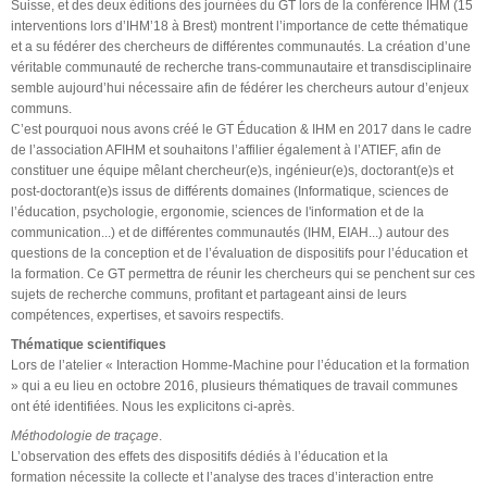
Suisse, et des deux éditions des journées du GT lors de la conférence IHM (15
interventions lors d’IHM’18 à Brest) montrent l’importance de cette thématique
et a su fédérer des chercheurs de différentes communautés. La création d’une
véritable communauté de recherche trans-communautaire et transdisciplinaire
semble aujourd’hui nécessaire afin de fédérer les chercheurs autour d’enjeux
communs.
C’est pourquoi nous avons créé le GT Éducation & IHM en 2017 dans le cadre
de l’association AFIHM et souhaitons l’affilier également à l’ATIEF, afin de
constituer une équipe mêlant chercheur(e)s, ingénieur(e)s, doctorant(e)s et
post-doctorant(e)s issus de différents domaines (Informatique, sciences de
l’éducation, psychologie, ergonomie, sciences de l'information et de la
communication...) et de différentes communautés (IHM, EIAH...) autour des
questions de la conception et de l’évaluation de dispositifs pour l’éducation et
la formation. Ce GT permettra de réunir les chercheurs qui se penchent sur ces
sujets de recherche communs, profitant et partageant ainsi de leurs
compétences, expertises, et savoirs respectifs.
Thématique scientifiques
Lors de l’atelier « Interaction Homme-Machine pour l’éducation et la formation
» qui a eu lieu en octobre 2016, plusieurs thématiques de travail communes
ont été identifiées. Nous les explicitons ci-après.
Méthodologie de traçage
.
L’observation des effets des dispositifs dédiés à l’éducation et la
formation nécessite la collecte et l’analyse des traces d’interaction entre