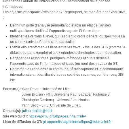
expériences autour de l'introduction et du renforcement de la pensée
informatique.
Les objectifs principaux visés par le GT regroupent, de manière non­exhaustive
:
Définir un grille d’analyse permettant d’établir un état de l’art des
outils/pratiques dédiés à l’apprentissage de l’informatique.
Identifier les verrous à lever, qu’ils soient d’ordre général ou spécifiques à
un contexte/niveau/public cible particulier.
Etablir et/ou renforcer les liens entre les travaux issus des SHS (comme la
didactique par exemple) et ceux orientés technologies pour l’éducation.
Partager des ressources, pratiques, méthodes et outils dédiés à
l’apprentissage de l’informatique et issus (ou non) des travaux du GT.
Renforcer les liens entre la communauté francophone et la communauté
internationale en identifiant d’autres sociétés savantes, conférences, SIG,
etc.
Porteur(s):
Yvan Peter - Université de Lille
Julien Broisin - IRIT, Université Paul Sabatier Toulouse 3
Christophe Declercq - Université de Nantes
Yann Secq - LIFL, ­Université de Lille 1
Contact(s):
julien.broisin@irit.fr
Site web du GT:
https://apimu.gitlabpages.inria.fr/site/
Liste de diffusion du GT:
gt-apprentissageinformatique@listes.atief.fr