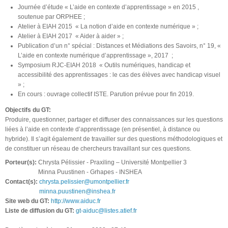
Journée d’étude « L’aide en contexte d’apprentissage » en 2015 ,
soutenue par ORPHEE ;
Atelier à EIAH 2015 « La notion d’aide en contexte numérique » ;
Atelier à EIAH 2017 « Aider à aider » ;
Publication d’un n° spécial : Distances et Médiations des Savoirs, n° 19, «
L’aide en contexte numérique d’apprentissage », 2017 ;
Symposium RJC-EIAH 2018 « Outils numériques, handicap et
accessibilité des apprentissages : le cas des élèves avec handicap visuel
» ;
En cours : ouvrage collectif ISTE. Parution prévue pour fin 2019.
Objectifs du GT:
Produire, questionner, partager et diffuser des connaissances sur les questions
liées à l’aide en contexte d’apprentissage (en présentiel, à distance ou
hybride). Il s’agit également de travailler sur des questions méthodologiques et
de constituer un réseau de chercheurs travaillant sur ces questions.
Porteur(s):
Chrysta Pélissier - Praxiling – Université Montpellier 3
Minna Puustinen - Grhapes - INSHEA
Contact(s):
chrysta.pelissier@umontpellier.fr
minna.puustinen@inshea.fr
Site web du GT:
http://www.aiduc.fr
Liste de diffusion du GT:
gt-aiduc@listes.atief.fr