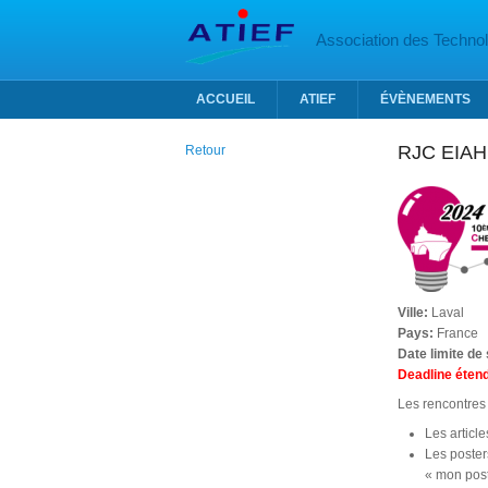
Aller au contenu principal
Association des Technolo
ACCUEIL
ATIEF
ÉVÈNEMENTS
RJC EIAH
Retour
Ville:
Laval
Pays:
France
Date limite de
Deadline éten
Les rencontres 
Les articl
Les poster
« mon pos