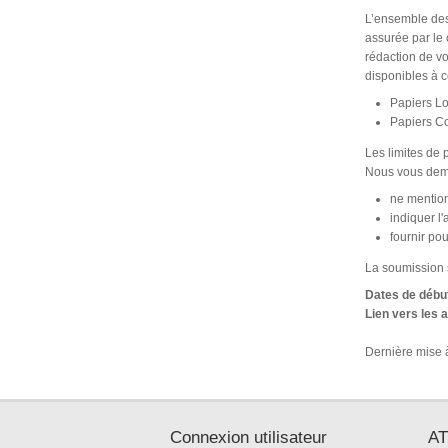
L’ensemble des 
assurée par le 
rédaction de vo
disponibles à c
Papiers L
Papiers Co
Les limites de 
Nous vous dema
ne mention
indiquer l
fournir po
La soumission s
Dates de début
Lien vers les 
Dernière mise à
Connexion utilisateur
AT