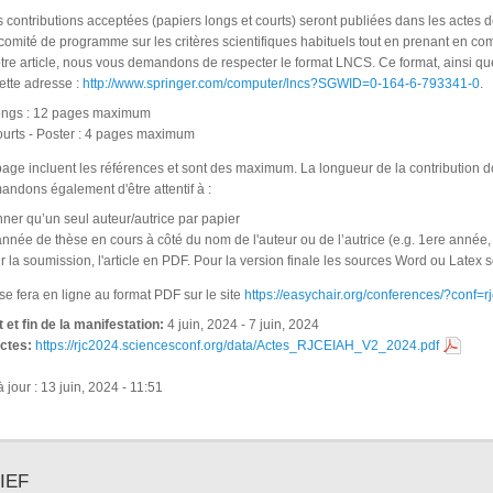
contributions acceptées (papiers longs et courts) seront publiées dans les actes de
comité de programme sur les critères scientifiques habituels tout en prenant en co
tre article, nous vous demandons de respecter le format LNCS. Ce format, ainsi que
ette adresse :
http://www.springer.com/computer/lncs?SGWID=0-164-6-793341-0
.
ongs : 12 pages maximum
urts - Poster : 4 pages maximum
page incluent les références et sont des maximum. La longueur de la contribution d
ndons également d'être attentif à :
ner qu’un seul auteur/autrice par papier
'année de thèse en cours à côté du nom de l'auteur ou de l’autrice (e.g. 1ere année,
ur la soumission, l'article en PDF. Pour la version finale les sources Word ou Late
e fera en ligne au format PDF sur le site
https://easychair.org/conferences/?conf=
 et fin de la manifestation:
4 juin, 2024
-
7 juin, 2024
actes:
https://rjc2024.sciencesconf.org/data/Actes_RJCEIAH_V2_2024.pdf
 jour : 13 juin, 2024 - 11:51
IEF