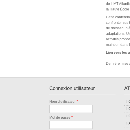
de l’IMT Atlant
la Haute École
Cette conférenc
confronter ses 
de dresser un e
adaptations. Un
activités propo
maintien dans l
Lien vers les 
Dernière mise à
Connexion utilisateur
AT
Nom d'utilisateur
*
Mot de passe
*