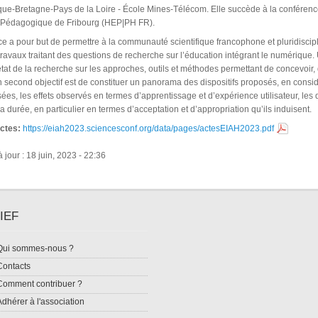
ique-Bretagne-Pays de la Loire - École Mines-Télécom. Elle succède à la conféren
 Pédagogique de Fribourg (HEP|PH FR).
e a pour but de permettre à la communauté scientifique francophone et pluridiscipl
travaux traitant des questions de recherche sur l’éducation intégrant le numérique
́tat de la recherche sur les approches, outils et méthodes permettant de concevoir
 second objectif est de constituer un panorama des dispositifs proposés, en considé
sées, les effets observés en termes d’apprentissage et d’expérience utilisateur, l
a durée, en particulier en termes d’acceptation et d’appropriation qu’ils induisent.
actes:
https://eiah2023.sciencesconf.org/data/pages/actesEIAH2023.pdf
 jour : 18 juin, 2023 - 22:36
IEF
Qui sommes-nous ?
Contacts
Comment contribuer ?
Adhérer à l'association