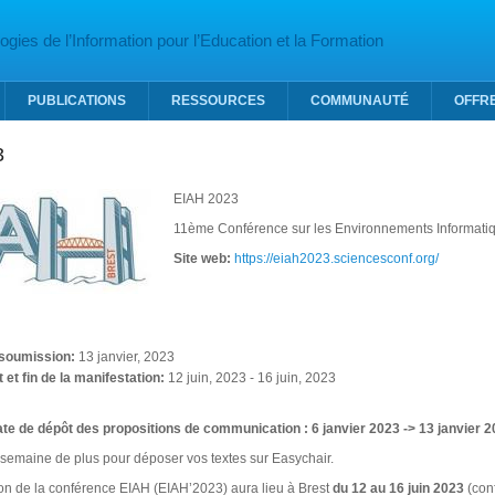
gies de l’Information pour l’Education et la Formation
PUBLICATIONS
RESSOURCES
COMMUNAUTÉ
OFFR
3
EIAH 2023
11ème Conférence sur les Environnements Informati
Site web:
https://eiah2023.sciencesconf.org/
 soumission:
13 janvier, 2023
 et fin de la manifestation:
12 juin, 2023
-
16 juin, 2023
ate de dépôt des propositions de communication :
6 janvier 2023
-> 13 janvier 
semaine de plus pour déposer vos textes sur Easychair.
ion de la conférence EIAH (EIAH’2023) aura lieu à Brest
du 12 au 16 juin 2023
(conf