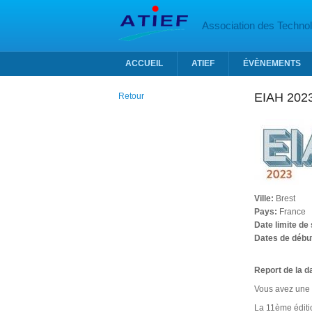
Aller au contenu principal
Association des Technolo
ACCUEIL
ATIEF
ÉVÈNEMENTS
EIAH 202
Retour
Ville:
Brest
Pays:
France
Date limite de
Dates de début
Report de la d
Vous avez une 
La 11ème édit