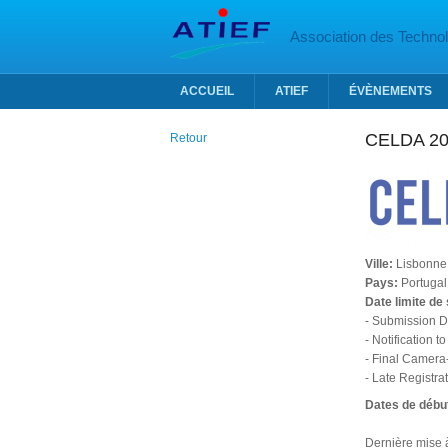
Aller au contenu principal
Association des Technolo
ACCUEIL
ATIEF
ÉVÈNEMENTS
CELDA 2
Retour
Ville:
Lisbonne
Pays:
Portugal
Date limite de
- Submission D
- Notification 
- Final Camera
- Late Registr
Dates de début
Dernière mise à 