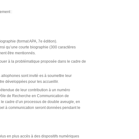
ement :
iographie (format APA, 7e édition).
insi qu’une courte biographie (300 caractères
ment être mentionnés.
ibuer à la problématique proposée dans le cadre de
s allophones sont invité·es à soumettre leur
tre développées pour les accueillir.
n étendue de leur contribution à un numéro
e Pôle de Recherche en Communication de
s le cadre d’un processus de double aveugle, en
appel à communication seront données pendant le
plus en plus accès à des dispositifs numériques