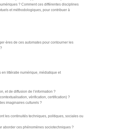
 numériques ? Comment ces différentes disciplines
eptuels et méthodologiques, pour contribuer à
sager·ères de ces automates pour contourner les
 ?
en littératie numérique, médiatique et
, et de diffusion de l’information ?
ontextualisation, vérification, certification) ?
des imaginaires culturels ?
nt les continuités techniques, politiques, sociales ou
 pour aborder ces phénomènes sociotechniques ?