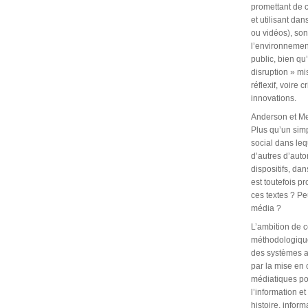
promettant de 
et utilisant da
ou vidéos), son
l’environnement
public, bien qu
disruption » mi
réflexif, voire
innovations.
Anderson et Mey
Plus qu’un simp
social dans le
d’autres d’auto
dispositifs, da
est toutefois p
ces textes ? Pe
média ?
L’ambition de c
méthodologiques
des systèmes art
par la mise en 
médiatiques po
l’information e
histoire, infor