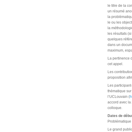
le titre de la 
un résumé anon
la problématiqu
le ou les objec
la méthodologie
les résultats (si
quelques référe
dans un documen
maximum, espac
La pertinence 
cet appel.
Les contributio
proposition afi
Les participant
thématique sur
l’UCLouvain (
h
accord avec la
colloque.
Dates de début
Problématique 
Le grand public