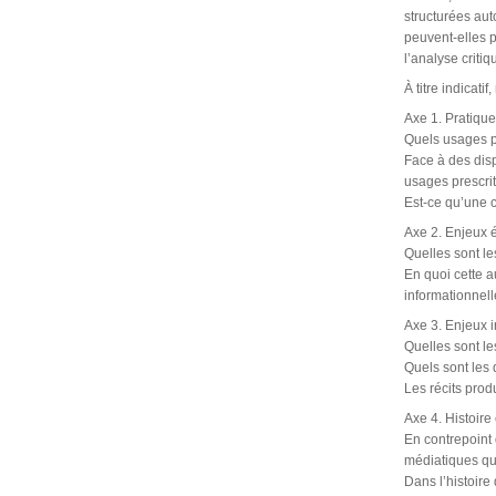
structurées au
peuvent-elles p
l’analyse criti
À titre indicati
Axe 1. Pratiqu
Quels usages p
Face à des disp
usages prescrit
Est-ce qu’une c
Axe 2. Enjeux 
Quelles sont l
En quoi cette a
informationnell
Axe 3. Enjeux 
Quelles sont le
Quels sont les d
Les récits prod
Axe 4. Histoire
En contrepoint 
médiatiques qui
Dans l’histoir