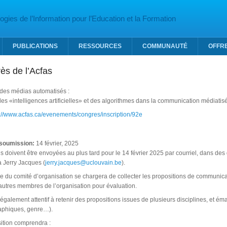
gies de l’Information pour l’Education et la Formation
PUBLICATIONS
RESSOURCES
COMMUNAUTÉ
OFFR
ès de l’Acfas
 des médias automatisés :
des «intelligences artificielles» et des algorithmes dans la communication médiatis
://www.acfas.ca/evenements/congres/inscription/92e
 soumission:
14 février, 2025
s doivent être envoyées au plus tard pour le 14 février 2025 par courriel, dans des
à Jerry Jacques (
jerry.jacques@uclouvain.be
).
du comité d’organisation se chargera de collecter les propositions de communicati
autres membres de l’organisation pour évaluation.
également attentif à retenir des propositions issues de plusieurs disciplines, et éman
aphiques, genre…).
tion comprendra :