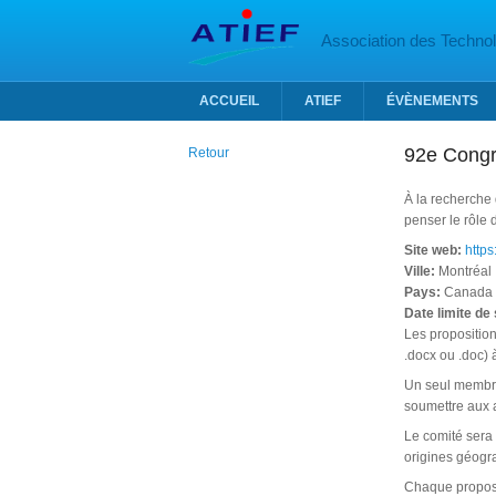
Aller au contenu principal
Association des Technolo
ACCUEIL
ATIEF
ÉVÈNEMENTS
92e Congr
Retour
À la recherche
penser le rôle 
Site web:
https
Ville:
Montréal
Pays:
Canada
Date limite de
Les proposition
.docx ou .doc) 
Un seul membre 
soumettre aux 
Le comité sera 
origines géogr
Chaque proposi