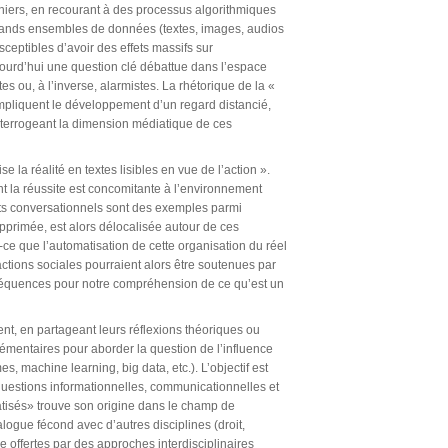
niers, en recourant à des processus algorithmiques
 grands ensembles de données (textes, images, audios
ceptibles d’avoir des effets massifs sur
ujourd’hui une question clé débattue dans l’espace
es ou, à l’inverse, alarmistes. La rhétorique de la «
ompliquent le développement d’un regard distancié,
n interrogeant la dimension médiatique de ces
la réalité en textes lisibles en vue de l’action ».
t la réussite est concomitante à l’environnement
nts conversationnels sont des exemples parmi
pprimée, est alors délocalisée autour de ces
-ce que l’automatisation de cette organisation du réel
actions sociales pourraient alors être soutenues par
onséquences pour notre compréhension de ce qu’est un
nt, en partageant leurs réflexions théoriques ou
émentaires pour aborder la question de l’influence
s, machine learning, big data, etc.). L’objectif est
questions informationnelles, communicationnelles et
tisés» trouve son origine dans le champ de
alogue fécond avec d’autres disciplines (droit,
re offertes par des approches interdisciplinaires