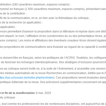
contribution (180 caractères maximum, espaces compris) ;
ymisé en français (1 500 caractères maximum, espaces compris), présentant clair
e de la contribution ;
tifs de la communication, et ce, en lien avec la thématique du colloque ;
 de la recherche (si applicable) ;
 applicable) ;
nces permettant d'asseoir la proposition dans la littérature et reprise dans une bibl
t séparé, le nom, l’affiliation et les coordonnées du ou des présentateur·trices, a
es compris). Les noms et affiliations des éventuels coauteur·trices doivent égale
des propositions de communications sera évaluée au regard de la capacité à contr
ns doivent être en français, selon les politiques de l’ACFAS. Toutefois, les collègue
n de favoriser les échanges interdisciplinaires. Des stratégies d’inclusion pourront ê
·es au colloque seront invité·es, à la suite de l’évènement, à soumettre une versio
 les médias automatisés de la revue Recherches en communication, éditée par l
ttps://ojs.uclouvain.be/index.php/rec/index
). Ces propositions seront évaluées dan
 politique éditoriale de la revue. Des précisions supplémentaires concernant cet 
 et fin de la manifestation:
6 mai, 2025
du colloque
, tout comme les professionnel·les de nombreuses disciplines, ont aujourd’hui de 