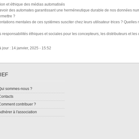
ion et éthique des médias automatisés
voir des automates garantissant une herméneutique durable de nos données nu
ermettre ?
ntations mentales de ces systèmes susciter chez leurs utilisateur·trices ? Quelles
s responsabilités éthiques et sociales pour les concepteurs, les distributeurs et les 
 jour : 14 janvier, 2025 - 15:52
IEF
Qui sommes-nous ?
Contacts
Comment contribuer ?
Adhérer à l'association