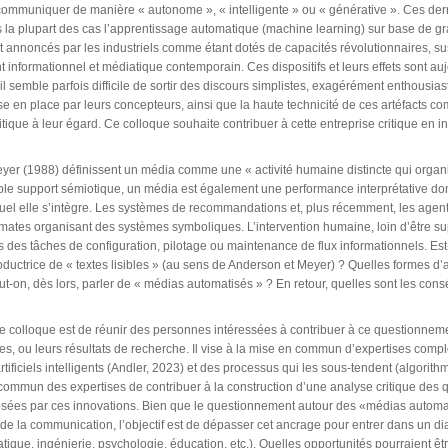
communiquer de manière « autonome », « intelligente » ou « générative ». Ces der
ns la plupart des cas l’apprentissage automatique (machine learning) sur base de
t annoncés par les industriels comme étant dotés de capacités révolutionnaires, sus
 informationnel et médiatique contemporain. Ces dispositifs et leurs effets sont a
’il semble parfois difficile de sortir des discours simplistes, exagérément enthousiast
se en place par leurs concepteurs, ainsi que la haute technicité de ces artéfacts c
 critique à leur égard. Ce colloque souhaite contribuer à cette entreprise critique e
er (1988) définissent un média comme une « activité humaine distincte qui organise 
le support sémiotique, un média est également une performance interprétative don
quel elle s’intègre. Les systèmes de recommandations et, plus récemment, les age
mates organisant des systèmes symboliques. L’intervention humaine, loin d’être su
ns des tâches de configuration, pilotage ou maintenance de flux informationnels. Est
roductrice de « textes lisibles » (au sens de Anderson et Meyer) ? Quelles formes d’
ut-on, dès lors, parler de « médias automatisés » ? En retour, quelles sont les c
e colloque est de réunir des personnes intéressées à contribuer à ce questionneme
, ou leurs résultats de recherche. Il vise à la mise en commun d’expertises compl
ificiels intelligents (Andler, 2023) et des processus qui les sous-tendent (algorithme
commun des expertises de contribuer à la construction d’une analyse critique des 
sées par ces innovations. Bien que le questionnement autour des «médias automa
t de la communication, l’objectif est de dépasser cet ancrage pour entrer dans un di
matique, ingénierie, psychologie, éducation, etc.). Quelles opportunités pourraient êt