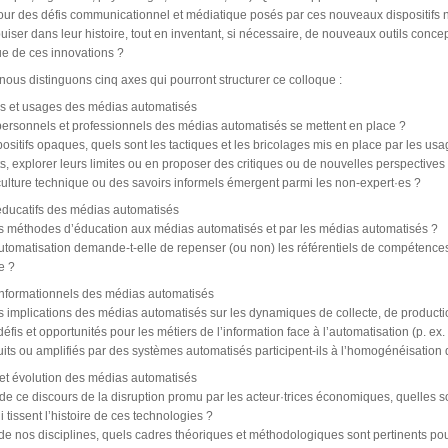
tour des défis communicationnel et médiatique posés par ces nouveaux dispositifs
uiser dans leur histoire, tout en inventant, si nécessaire, de nouveaux outils conc
que de ces innovations ?
f, nous distinguons cinq axes qui pourront structurer ce colloque :
es et usages des médias automatisés
ersonnels et professionnels des médias automatisés se mettent en place ?
ositifs opaques, quels sont les tactiques et les bricolages mis en place par les u
s, explorer leurs limites ou en proposer des critiques ou de nouvelles perspectives
ulture technique ou des savoirs informels émergent parmi les non-expert·es ?
éducatifs des médias automatisés
es méthodes d’éducation aux médias automatisés et par les médias automatisés ?
utomatisation demande-t-elle de repenser (ou non) les référentiels de compétences 
e ?
informationnels des médias automatisés
s implications des médias automatisés sur les dynamiques de collecte, de production
éfis et opportunités pour les métiers de l’information face à l’automatisation (p. ex. c
uits ou amplifiés par des systèmes automatisés participent-ils à l’homogénéisation 
 et évolution des médias automatisés
de ce discours de la disruption promu par les acteur·trices économiques, quelles so
 tissent l’histoire de ces technologies ?
e de nos disciplines, quels cadres théoriques et méthodologiques sont pertinents