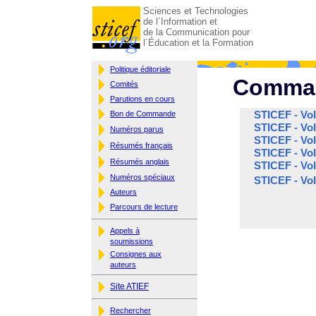
Sciences et Technologies
de l´Information et
de la Communication pour
l´Éducation et la Formation
Politique éditoriale
Comman
Comités
Parutions en cours
Bon de Commande
STICEF - Vo
STICEF - Vo
Numéros parus
STICEF - Vo
Résumés français
STICEF - Vo
Résumés anglais
STICEF - Vo
Numéros spéciaux
STICEF - Vo
Auteurs
Parcours de lecture
Appels à
soumissions
Consignes aux
auteurs
Site ATIEF
Rechercher