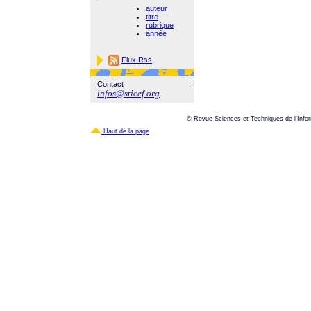
auteur
titre
rubrique
année
Flux Rss
Contact :
infos@sticef.org
© Revue Sciences et Techniques de l'Infor
Haut de la page