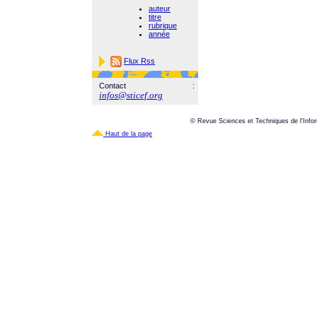
auteur
titre
rubrique
année
Flux Rss
Contact :
infos@sticef.org
© Revue Sciences et Techniques de l'Infor
Haut de la page