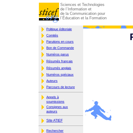
Sciences et Technologies
de l´Information et
de la Communication pour
l´Éducation et la Formation
Politique éditoriale
Comités
Parutions en cours
Bon de Commande
Numéros parus
Résumés français
Résumés anglais
Numéros spéciaux
Auteurs
Parcours de lecture
Appels à
soumissions
Consignes aux
auteurs
Site ATIEF
Rechercher