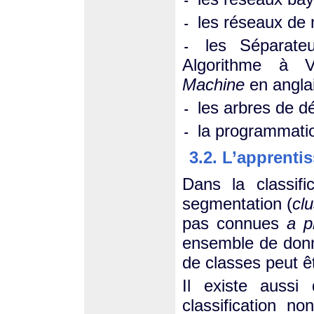
-
les réseaux de 
-
les Séparat
-
Algorithme à 
Machine
en angla
les arbres de dé
-
la programmati
-
3.2. L’apprenti
Dans la classifi
segmentation (
clu
pas connues
a pr
ensemble de donn
de classes peut ê
Il existe aussi
classification n