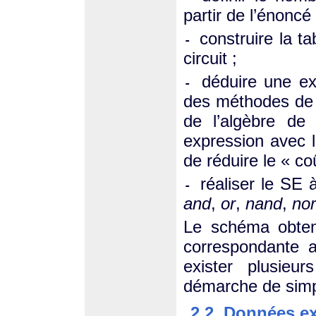
partir de l’énoncé 
construire la ta
-
circuit ;
déduire une exp
-
des méthodes de s
de l’algèbre de
expression avec l
de réduire le « co
réaliser le SE 
-
and
,
or
,
nand
,
nor
Le schéma obtenu
correspondante a
exister plusieu
démarche de simpl
2.2. Données e