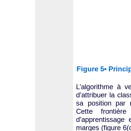
Figure 5• Princi
L’algorithme à v
d’attribuer la cl
sa position par r
Cette frontièr
d’apprentissage
marges (figure 6(c