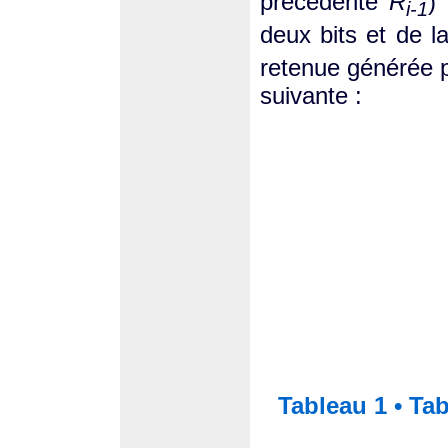
précédente
R
)
i-1
deux bits et de l
retenue générée p
suivante :
Tableau 1 • Tab