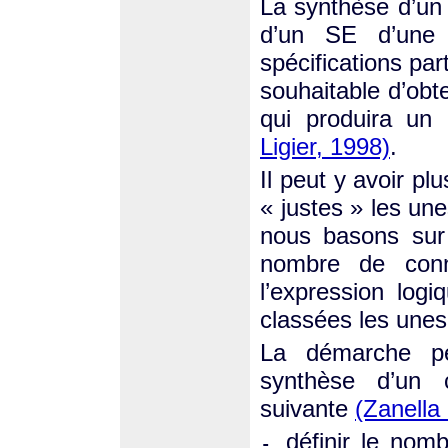
La synthèse d’un c
d’un SE d’une 
spécifications par
souhaitable d’obte
qui produira un 
Ligier, 1998)
.
Il peut y avoir pl
« justes » les un
nous basons sur 
nombre de conne
l’expression logi
classées les unes
La démarche pé
synthèse d’un c
suivante
(Zanella 
définir le nomb
-