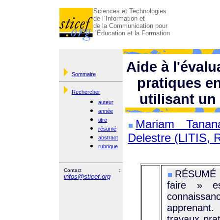
Sciences et Technologies
de l´Information et
de la Communication pour
l´Éducation et la Formation
Aide à l'éval
Sommaire
pratiques e
Rechercher
utilisant u
auteur
année
titre
Mariam Tanan
résumé
Delestre (LITIS, 
abstract
rubrique
Contact :
RÉSUMÉ :
infos@sticef.org
faire » es
connaissance
apprenant.
travaux pra