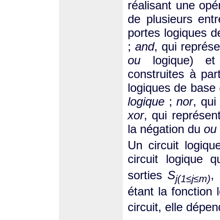
réalisant une opér
de plusieurs entr
portes logiques d
;
and
, qui représ
ou
logique) et
construites à par
logiques de base 
logique
;
nor
, qui
xor
, qui représen
la négation du
ou 
Un circuit logiq
circuit logique
sorties
S
,
j(1≤j≤m)
étant la fonction
circuit, elle dép