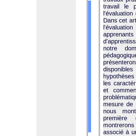
travail le 
l'évaluation
Dans cet ar
l'évaluati
apprenan
d'apprenti
notre dom
pédagogiqu
présentero
disponible
hypothèses d
les caracté
et commen
problémati
mesure de s
nous mont
première 
montrerons q
associé à u