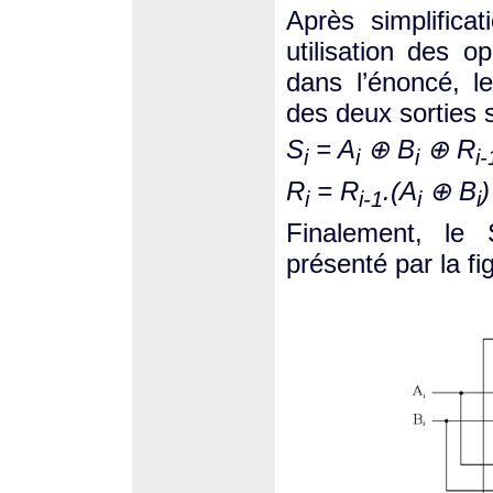
Après simplific
utilisation des
dans l’énoncé, le
des deux sorties s
S
= A
⊕ B
⊕ R
i
i
i
i-
R
= R
.(A
⊕ B
)
i
i-1
i
i
Finalement, le
présenté par la fi