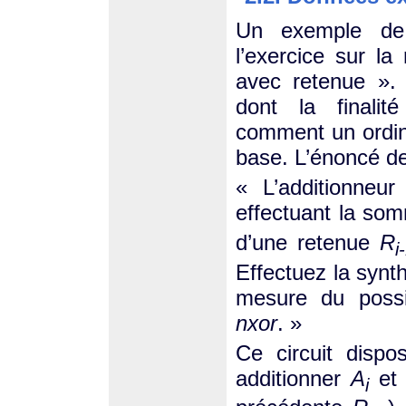
Un exemple de 
l’exercice sur la 
avec retenue ». 
dont la finali
comment un ordina
base. L’énoncé de 
« L’additionneur
effectuant la s
d’une retenue
R
i
Effectuez la synth
mesure du possi
nxor
. »
Ce circuit dispo
additionner
A
e
i