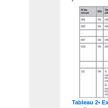
N˚du
T
E/S
circuit
vé
001
Ok
O
002
Ok
O
...
...
007
Ok
O
019
Ok
O
...
...
111
Ok
S
i
co
01
co
R
i
co
01
co
Tableau 2• Ex