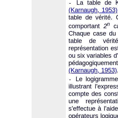
La table de 
-
(Karnaugh, 1953)
table de vérité.
n
comportant
2
ca
Chaque case du t
table de véri
représentation es
ou six variables d
pédagogiquement 
(Karnaugh, 1953)
Le logigramme
-
illustrant l’expre
compte des consti
une représenta
s’effectue à l’ai
opérateurs logiqu