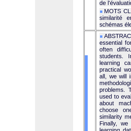
de l'évaluat
MOTS CLÉS
similarité 
schémas éle
ABSTRACT
essential f
often diffi
students. 
learning c
practical wo
all, we will
methodologic
problems. T
used to eva
about mach
choose one
similarity
Finally, we
learning d