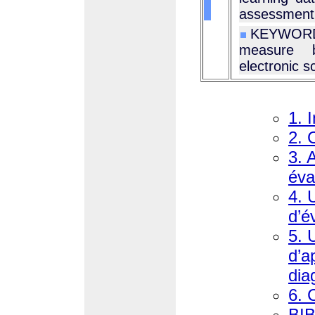
assessment
KEYWORDS
measure b
electronic 
1. 
2. 
3. 
éva
4. 
d’é
5. 
d’a
dia
6. 
BI