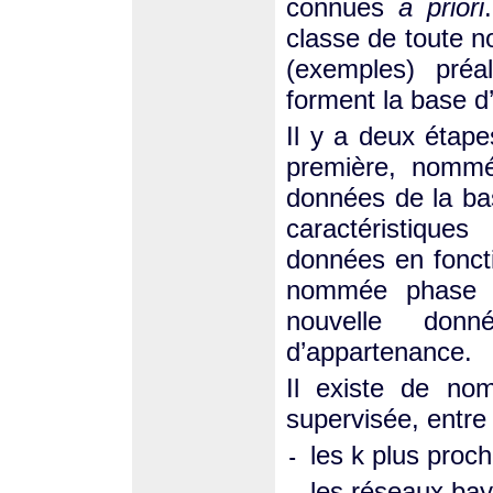
connues
a priori
classe de toute n
(exemples) préa
forment la base d
Il y a deux étape
première, nommé
données de la bas
caractéristique
données en fonct
nommée phase de
nouvelle don
d’appartenance.
Il existe de nom
supervisée, entre
les k plus proch
-
les réseaux bay