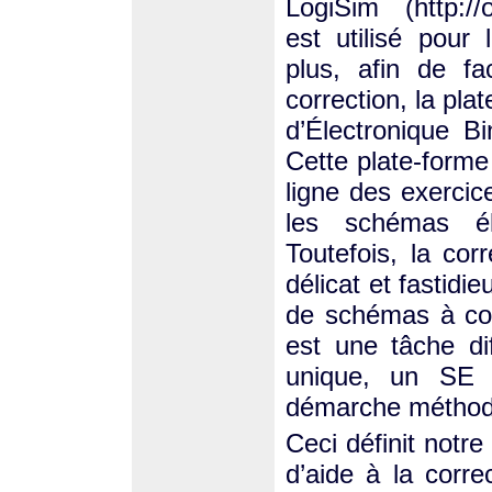
LogiSim (http://o
est utilisé pour
plus, afin de fa
correction, la pl
d’Électronique Bi
Cette plate-form
ligne des exercic
les schémas él
Toutefois, la cor
délicat et fastidi
de schémas à corr
est une tâche dif
unique, un SE e
démarche méthod
Ceci définit notr
d’aide à la corre