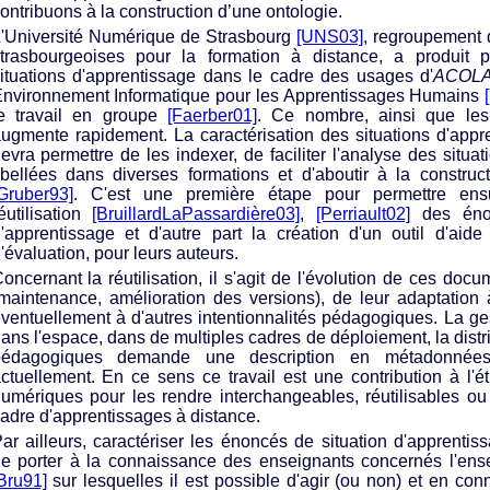
ontribuons à la construction d’une ontologie.
'Université Numérique de Strasbourg
[UNS03]
, regroupement d
trasbourgeoises pour la formation à distance, a produit 
ituations d'apprentissage dans le cadre des usages d'
ACOL
nvironnement Informatique pour les Apprentissages Humains
e travail en groupe
[Faerber01]
. Ce nombre, ainsi que les 
ugmente rapidement. La caractérisation des situations d'app
evra permettre de les indexer, de faciliter l'analyse des situa
ibellées dans diverses formations et d'aboutir à la construc
Gruber93]
. C'est une première étape pour permettre ensu
éutilisation
[BruillardLaPassardière03]
,
[Perriault02]
des énon
'apprentissage et d'autre part la création d'un outil d'aid
'évaluation, pour leurs auteurs.
oncernant la réutilisation, il s'agit de l'évolution de ces do
maintenance, amélioration des versions), de leur adaptation
ventuellement à d'autres intentionnalités pédagogiques. La ge
ans l'espace, dans de multiples cadres de déploiement, la distr
pédagogiques demande une description en métadonnées
ctuellement. En ce sens ce travail est une contribution à l
umériques pour les rendre interchangeables, réutilisables o
adre d'apprentissages à distance.
ar ailleurs, caractériser les énoncés de situation d'apprentis
e porter à la connaissance des enseignants concernés l'ens
Bru91]
sur lesquelles il est possible d'agir (ou non) et en co