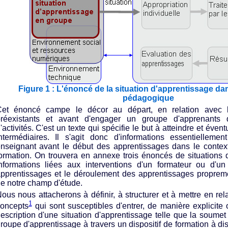
Figure 1 : L'énoncé de la situation d'apprentissage da
pédagogique
et énoncé campe le décor au départ, en relation avec 
réexistants et avant d'engager un groupe d'apprenants
'activités. C'est un texte qui spécifie le but à atteindre et éve
ntermédiaires. Il s'agit donc d'informations essentiellemen
nseignant avant le début des apprentissages dans le context
ormation. On trouvera en annexe trois énoncés de situations 
nformations liées aux interventions d'un formateur ou d'un
pprentissages et le déroulement des apprentissages propreme
e notre champ d'étude.
ous nous attacherons à définir, à structurer et à mettre en re
1
oncepts
qui sont susceptibles d'entrer, de manière explicite 
escription d'une situation d'apprentissage telle que la soume
roupe d'apprentissage à travers un dispositif de formation à d