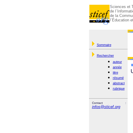
Sciences et 
de l´Informati
de la Commun
l´Éducation e
Sommaire
Rechercher
auteur
année
titre
résumé
abstract
rubrique
Contact :
infos@sticef.org