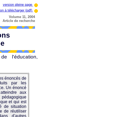
version pleine page
ion à télécharger (pdf)
Volume 11, 2004
Article de recherche
ons
pe
de l'éducation,
 les énoncés de
duits par les
nce. Un énoncé
atteindre aux
t pédagogique
que et qui est
é de situation
e de réutiliser
dans d'autres