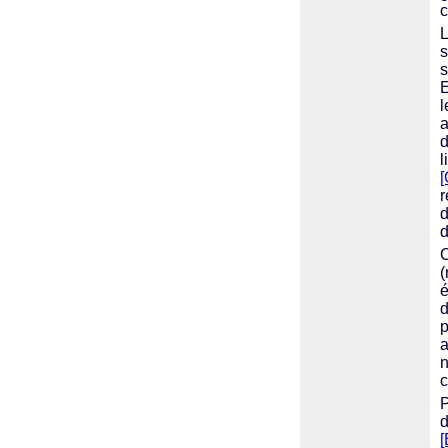
c
L
s
s
E
l
a
d
l
[
r
d
d
C
(
é
d
a
n
c
P
d
[