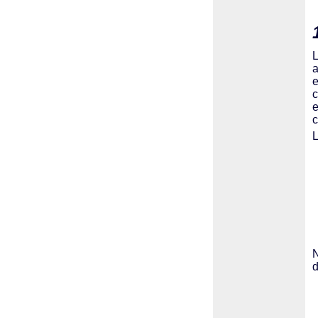
L
a
e
c
c
L
N
d