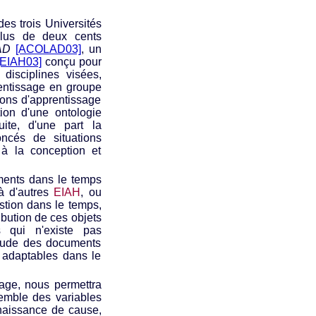
es trois Universités
plus de deux cents
AD
[ACOLAD03]
, un
[EIAH03]
conçu pour
disciplines visées,
rentissage en groupe
tions d'apprentissage
tion d'une ontologie
ite, d'une part la
cés de situations
e à la conception et
cuments dans le temps
 à d'autres
EIAH
, ou
stion dans le temps,
ibution de ces objets
 qui n'existe pas
'étude des documents
u adaptables dans le
sage, nous permettra
emble des variables
nnaissance de cause,