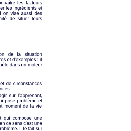
onnaître les facteurs
ier les ingrédients et
il on vise aussi des
ité de situer leurs
ion de la situation
s et d'exemples : il
quête dans un moteur
et de circonstances
nces.
agir sur l'apprenant,
qui pose problème et
out moment de la vie
ant qui compose une
 en ce sens c'est une
oblème. Il le fait sur