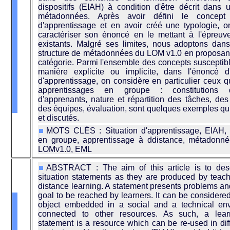
dispositifs (EIAH) à condition d'être décrit dan
métadonnées. Après avoir défini le concept 
d'apprentissage et en avoir créé une typologie, 
caractériser son énoncé en le mettant à l'épreu
existants. Malgré ses limites, nous adoptons dans 
structure de métadonnées du LOM v1.0 en proposan
catégorie. Parmi l'ensemble des concepts susceptibl
manière explicite ou implicite, dans l'énoncé d'
d'apprentissage, on considère en particulier ceux qu
apprentissages en groupe : constitutions
d'apprenants, nature et répartition des tâches, des
des équipes, évaluation, sont quelques exemples qui
et discutés.
MOTS CLÉS : Situation d'apprentissage, EIAH, 
en groupe, apprentissage à ddistance, métadonnée
LOMv1.0, EML
ABSTRACT : The aim of this article is to desc
situation statements as they are produced by teach
distance learning. A statement presents problems an
goal to be reached by learners. It can be considere
object embedded in a social and a technical en
connected to other resources. As such, a learn
statement is a resource which can be re-used in dif