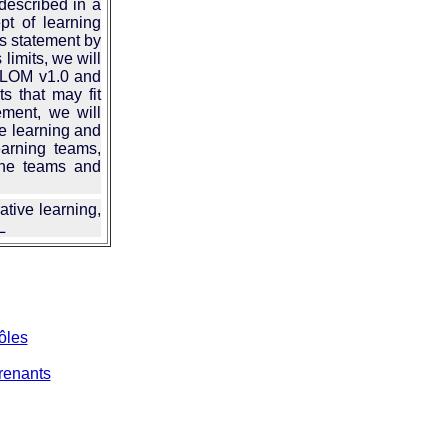
 described in a
pt of learning
ts statement by
s limits, we will
he LOM v1.0 and
s that may fit
tement, we will
ve learning and
earning teams,
 the teams and
tive learning,
L
rôles
prenants