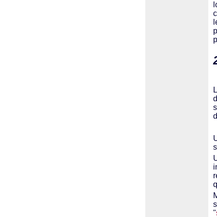
l
c
l
p
p
L
d
s
d
U
s
U
i
r
q
M
s
"