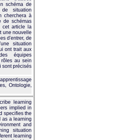
s un schéma de
de situation
on cherchera à
ve de schémas
cet article la
t une nouvelle
es d'entrer, de
une situation
i ont trait aux
 des équipes
 rôles au sein
 sont précisés
apprentissage
s, Ontologie,
ribe learning
ers implied in
d specifies the
d as a learning
vironment and
ing situation
ferent learning