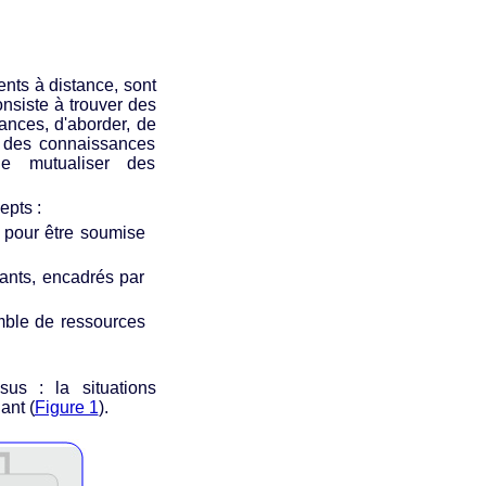
nts à distance, sont
onsiste à trouver des
ances, d'aborder, de
s des connaissances
e mutualiser des
epts :
 pour être soumise
nants, encadrés par
mble de ressources
sus : la situations
ant (
Figure 1
).