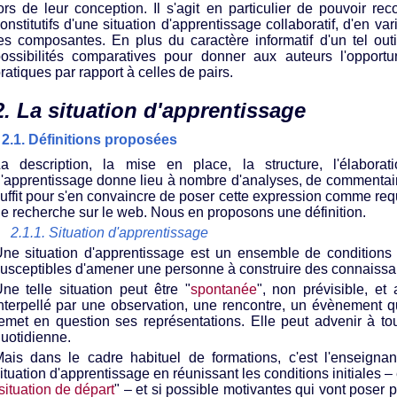
ors de leur conception. Il s'agit en particulier de pouvoir rec
onstitutifs d'une situation d'apprentissage collaboratif, d'en var
es composantes. En plus du caractère informatif d'un tel out
ossibilités comparatives pour donner aux auteurs l'opportun
ratiques par rapport à celles de pairs.
2. La situation d'apprentissage
2.1. Définitions proposées
a description, la mise en place, la structure, l'élaborat
'apprentissage donne lieu à nombre d'analyses, de commentaire
uffit pour s'en convaincre de poser cette expression comme re
e recherche sur le web. Nous en proposons une définition.
2.1.1. Situation d'apprentissage
ne situation d'apprentissage est un ensemble de conditions 
usceptibles d'amener une personne à construire des connaissa
ne telle situation peut être "
spontanée
", non prévisible, et 
nterpellé par une observation, une rencontre, un évènement 
emet en question ses représentations. Elle peut advenir à t
uotidienne.
ais dans le cadre habituel de formations, c'est l'enseign
ituation d'apprentissage en réunissant les conditions initiales –
situation de départ
" – et si possible motivantes qui vont poser pr