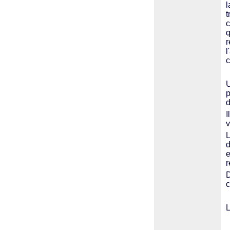
l
t
c
q
r
l
c
U
p
d
I
v
L
d
e
r
D
c
L