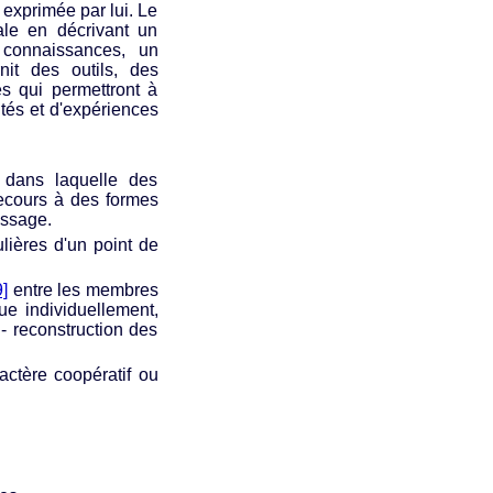
 exprimée par lui. Le
iale en décrivant un
 connaissances, un
nit des outils, des
es qui permettront à
ités et d'expériences
 dans laquelle des
ecours à des formes
issage.
culières d'un point de
9]
entre les membres
ue individuellement,
- reconstruction des
actère coopératif ou