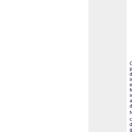
C
p
d
i
e
f
i
a
d
N
c
d
g