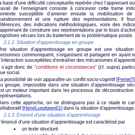
a base d'une difficulté conceptuelle repérée chez l'apprenant ou
ravail de l'enseignant consiste à concevoir cette trame init
ontexte susceptible d'amener ensuite la mobilisation de
uestionnement et une rupture des représentations. Il four
éférences, des indications méthodologiques, voire des indic
'apprenant de construire ses représentations par le biais d'activ
ognitives vécues lors du traitement de la problématique posée.
2.1.2. Situation d'apprentissage en groupe
ne situation d'apprentissage en groupe est une situation
ersonnes communiquent, s'organisent et partagent en ayant r
'interaction susceptibles d'entraîner des mécanismes d'apprent
l s'agit donc de "
conditions et circonstances
" (cf. supra) parti
ue social.
a possibilité de voir apparaître un conflit socio-cognitif
[Perret7
u groupe, impossible dans une situation d'apprentissage véc
st un moteur important dans les processus de déconstruction 
eprésentations.
ans cette approche, on ne distinguera pas à ce stade le car
ollaboratif
[HenriLundgren01]
dans la situation d'apprentissage.
2.1.3. Enoncé d'une situation d'apprentissage
'énoncé d'une situation d'apprentissage est caractérisé par
un texte structuré