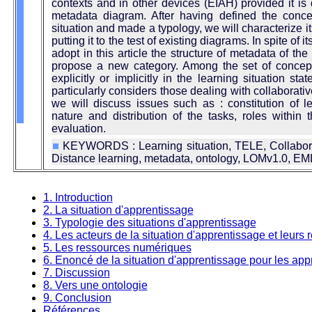
contexts and in other devices (EIAH) provided it is
metadata diagram. After having defined the conce
situation and made a typology, we will characterize i
putting it to the test of existing diagrams. In spite of it
adopt in this article the structure of metadata of t
propose a new category. Among the set of concept
explicitly or implicitly in the learning situation sta
particularly considers those dealing with collaborati
we will discuss issues such as : constitution of l
nature and distribution of the tasks, roles within
evaluation.
KEYWORDS : Learning situation, TELE, Collabora
Distance learning, metadata, ontology, LOMv1.0, EM
1. Introduction
2. La situation d'apprentissage
3. Typologie des situations d'apprentissage
4. Les acteurs de la situation d'apprentissage et leurs 
5. Les ressources numériques
6. Enoncé de la situation d'apprentissage pour les ap
7. Discussion
8. Vers une ontologie
9. Conclusion
Références