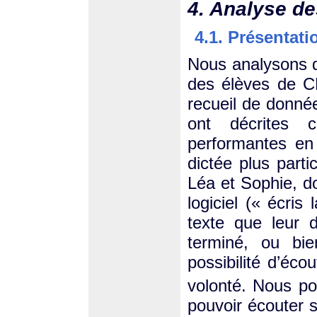
4. Analyse d
4.1. Présentat
Nous analysons d
des élèves de C
recueil de donné
ont décrites
performantes en
dictée plus parti
Léa et Sophie, d
logiciel (« écris
texte que leur d
terminé, ou bie
possibilité d’éco
volonté.
Nous pou
pouvoir écouter 