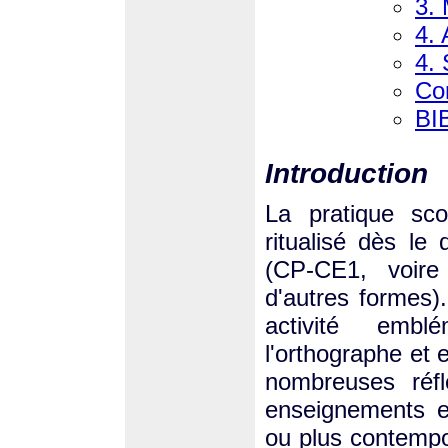
3.
4.
4. 
Co
BI
Introduction
La pratique sco
ritualisé dès le
(CP-CE1, voire
d'autres formes
activité embl
l'orthographe et 
nombreuses réf
enseignements et
ou plus contempora