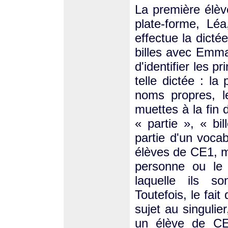
La première élève
plate-forme, Léa
effectue la dicté
billes avec Emma.
d'identifier les p
telle dictée : la
noms propres, le
muettes à la fin 
« partie », « bi
partie d'un voca
élèves de CE1, ma
personne ou le 
laquelle ils s
Toutefois, le fai
sujet au singulie
un élève de CE1