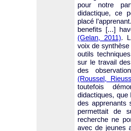
pour notre par
didactique, ce 
placé l’apprenant.
benefits [...] h
(Gelan, 2011)
. 
voix de synthèse 
outils technique
sur le travail d
des observatio
(Roussel, Rieus
toutefois dém
didactiques, que 
des apprenants 
permettait de su
recherche ne por
avec de jeunes ap