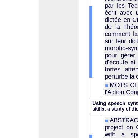
par les Tec
écrit avec 
dictée en 
de la Théor
comment la
sur leur dic
morpho-syn
pour gérer 
d'écoute et
fortes att
perturbe la
MOTS CLÉS
l'Action Co
Using speech synth
skills: a study of d
ABSTRACT 
project on 
with a spe