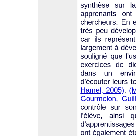
synthèse sur la
apprenants ont
chercheurs. En ef
très peu dévelop
car ils représen
largement à déve
souligné que l’
exercices de di
dans un envir
d’écouter leurs t
Hamel, 2005)
,
(M
Gourmelon, Guil
contrôle sur so
l’élève, ainsi 
d’apprentissages 
ont également ét