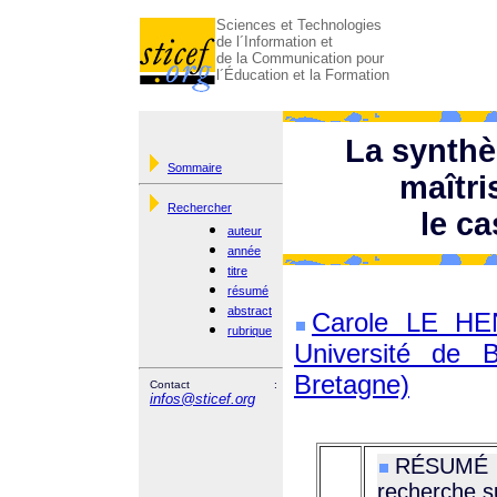
Sciences et Technologies
de l´Information et
de la Communication pour
l´Éducation et la Formation
La synthè
Sommaire
maîtri
Rechercher
le ca
auteur
année
titre
résumé
abstract
Carole LE HE
rubrique
Université de
Bretagne)
Contact :
infos@sticef.org
RÉSUMÉ : 
recherche s