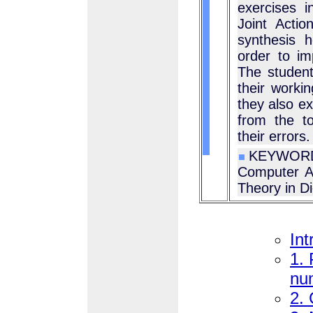
exercises 
Joint Acti
synthesis h
order to im
The student
their workin
they also ex
from the t
their errors
KEYWORD
Computer As
Theory in Di
Int
1. 
nu
2. 