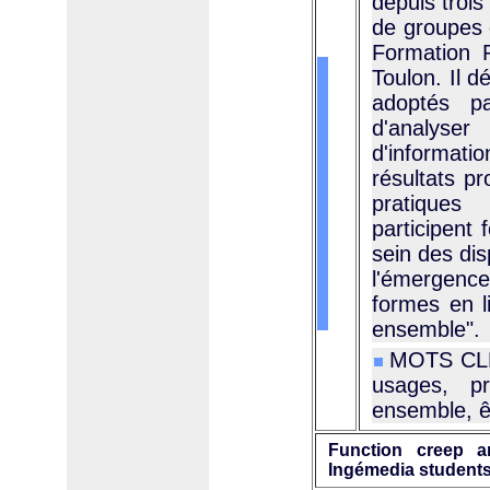
depuis troi
de groupes d
Formation 
Toulon. Il d
adoptés pa
d'analyser
d'informat
résultats p
pratiques 
participent
sein des dis
l'émergenc
formes en l
ensemble".
MOTS CLÉS
usages, pr
ensemble, ê
Function creep a
Ingémedia students 