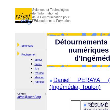
Sciences et Technologies
de l´Information et
de la Communication pour
l´Éducation et la Formation
Détournements d
Sommaire
numériques 
Rechercher
d’Ingémédi
auteur
année
titre
résumé
abstract
Daniel PERAYA (
rubrique
(Ingémédia, Toulon)
Contact :
infos@sticef.org
RÉSUMÉ : 