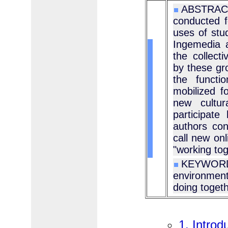
ABSTRACT 
conducted f
uses of stud
Ingemedia a
the collect
by these gr
the functi
mobilized f
new cultur
participate
authors co
call new onl
"working tog
KEYWORD
environment
doing togeth
1. Introd