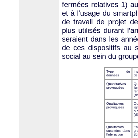
fermées relatives 1) au
et à l’usage du smartph
de travail de projet d
plus utilisés durant l
seraient dans les anné
de ces dispositifs au 
social au sein du group
Type de
In
données
de 
Quantitatives
Qu
provoquées
li
fe
(d
Qualitatives
Qu
provoquées
li
ou
(d
Qualitatives
En
suscitées dans
gr
l’interaction
20