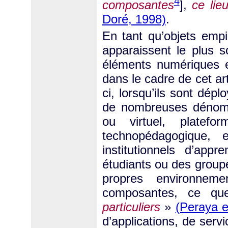
4
composantes
],
ce lie
Doré, 1998)
.
En tant qu’objets empi
apparaissent le plus s
éléments numériques 
dans le cadre de cet a
ci, lorsqu’ils sont déplo
de nombreuses dénomi
ou virtuel, platefor
technopédagogique, 
institutionnels d’app
étudiants ou des group
propres environneme
composantes, ce q
particuliers
»
(Peraya e
d’applications, de servi