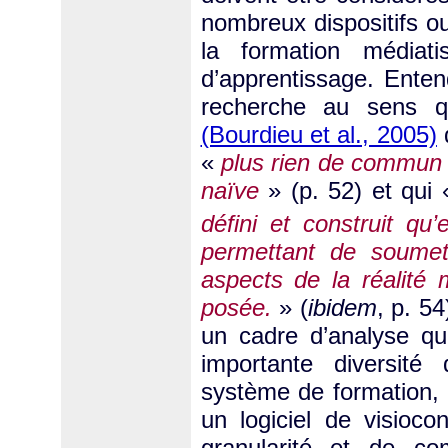
nombreux dispositifs o
la formation médiat
d’apprentissage. Enten
recherche au sens q
(Bourdieu et al., 2005)
d
«
plus rien de commun 
naïve
» (p. 52) et qui
défini et construit qu
permettant de soumett
aspects de la réalité 
posée.
» (
ibidem
, p. 5
un cadre d’analyse qu
importante diversité 
système de formation,
un logiciel de visioco
granularité et de co