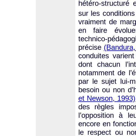
hétéro-structuré 
sur les condition
vraiment de mar
en faire évolue
technico-pédag
précise
(Bandura,
conduites varient
dont chacun l’in
notamment de l’év
par le sujet lui
besoin ou non d’h
et Newson, 1993)
des règles impos
l’opposition à l
encore en fonctio
le respect ou n