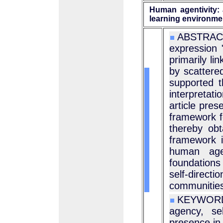
Human agentivity: 
learning environme
ABSTRACT 
expression 
primarily li
by scattered
supported t
interpretat
article pres
framework fo
thereby obta
framework i
human agen
foundations
self-direc
communities
KEYWORDS
agency, sel
presence in 