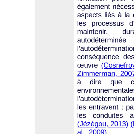
également nécessai
aspects liés à la 
les processus d’
maintenir, du
autodétermin
l’autodétermina
conséquence des
œuvre
(Cosnefro
Zimmerman, 200
à dire que ce
environnement
l’autodéterminatio
les entravent ; pa
les conduites a
(Jézégou, 2013)
(
al., 2009)
.