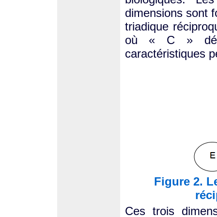
dimensions sont f
triadique réciproq
où « C » dési
caractéristiques p
Figure 2. L
réc
Ces trois dimens