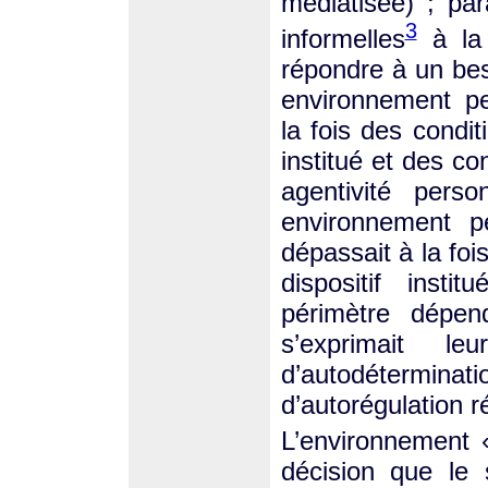
médiatisée) ; par
3
informelles
à la 
répondre à un bes
environnement pe
la fois des condi
institué et des co
agentivité perso
environnement pe
dépassait à la fois
dispositif inst
périmètre dépen
s’exprimait leu
d’autodétermina
d’autorégulation r
L’environnement «
décision que le 