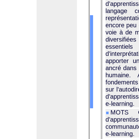
d’apprenti
langage c
représenta
encore peu é
voie à de mu
diversifiées
essentiels
d’interprét
apporter un
ancré dans l
humaine. A
fondements 
sur l’autodi
d’apprentiss
e-learning.
MOTS CL
d’apprent
communauté
e-learning.