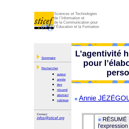
Sciences et Technologies
de l´Information et
de la Communication pour
l´Éducation et la Formation
L’agentivité 
Sommaire
pour l’élab
Rechercher
perso
auteur
année
titre
résumé
abstract
Annie JÉZÉGOU (
rubrique
Contact :
infos@sticef.org
RÉSUMÉ : 
l’expres