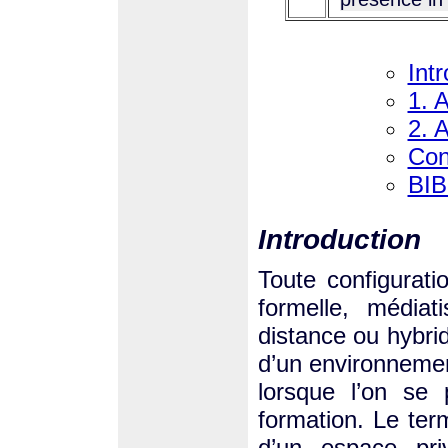
Int
1. A
2. 
Con
BI
Introduction
Toute configurati
formelle, média
distance ou hybri
d’un environnemen
lorsque l’on se
formation. Le ter
d’un espace pri