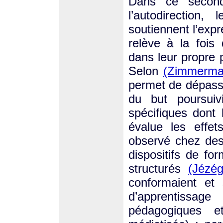
Dans ce secon
l’autodirection
soutiennent l’expre
relève à la fois
dans leur propre p
Selon
(Zimmerma
permet de dépasser
du but poursui
spécifiques dont 
évalue les eff
observé chez des
dispositifs de fo
structurés
(Jézé
conformaient et 
d’apprentissag
pédagogiques e