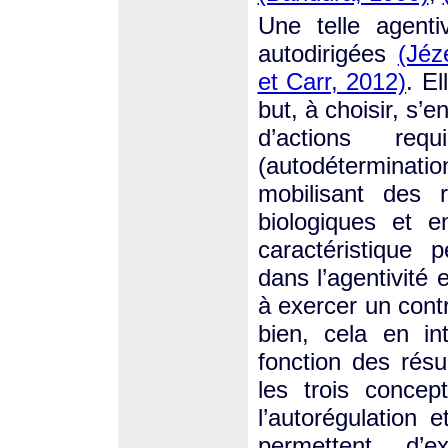
Une telle agenti
autodirigées
(Jéz
et Carr, 2012)
. E
but, à choisir, s
d’actions re
(autodéterminatio
mobilisant des r
biologiques et e
caractéristique 
dans l’agentivité 
à exercer un cont
bien, cela en in
fonction des résu
les trois concep
l’autorégulation e
permettent d’