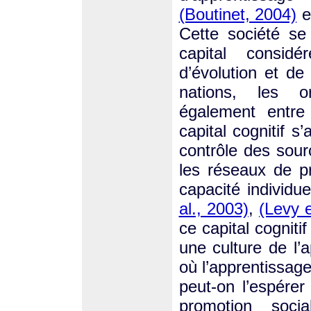
(Boutinet, 2004)
e
Cette société se
capital consid
d’évolution et d
nations, les or
également entre
capital cognitif s
contrôle des sour
les réseaux de p
capacité individu
al., 2003)
,
(Levy 
ce capital cognit
une culture de l
où l’apprentissag
peut-on l’espére
promotion socia