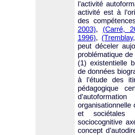
l’activité autofor
activité est à l’
des compétence
2003)
,
(Carré, 2
1996)
,
(Tremblay
peut déceler auj
problématique de 
(1) existentielle
de données biogra
à l’étude des iti
pédagogique cent
d’autoformat
organisationnelle 
et sociétales 
sociocognitive ax
concept d’autodir