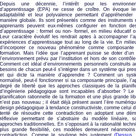
Depuis une décennie, l’intérêt pour les environne
d’apprentissage (EPA) ne cesse de croître. On évoque leu
adaptabilité et leur polyvalence permettant d’appréhender 
manière globale. Ils sont présentés comme des instruments 
apprenants peuvent eux-mêmes configurer en fonction des
d’apprentissage : formel ou non- formel, en milieu éducatif ou
Leur caractère évolutif les rendrait aptes à accompagner l’
expériences d’apprentissage tout au long de la vie. En milieu
d’incorporer ce nouveau phénomène comme composante
formation. Mais l’idée que l’apprenant puisse se doter d’
l’environnement prévu par l’institution et hors de son contrôle
Comment cet idéal d’environnements personnels construits au
besoins de chacun peut-il s’intégrer dans un système qui presc
et qui dicte la manière d’apprendre ? Comment un syst
normalisé, peut-il fonctionner si sa composante principale, l’a
degré de liberté que les approches classiques de la planifi
d’ingénierie pédagogique sont incapables d’absorber ? Le
planification rationnelle de la formation et une plus grande li
n’est pas nouveau ; il était déjà présent avant l’ère numéri
design pédagogique à tendance constructiviste, comme celui 
tenté de résoudre cette contradiction en adoptant une dém
réflexive permettant de s’abstraire du modèle linéaire, s
approches traditionnelles. En s’opposant à la rationalité techn
plus grande flexibilité, ces modèles demeurent néanmoins
contradiction. Comme le souligne très justement
(Dessus,