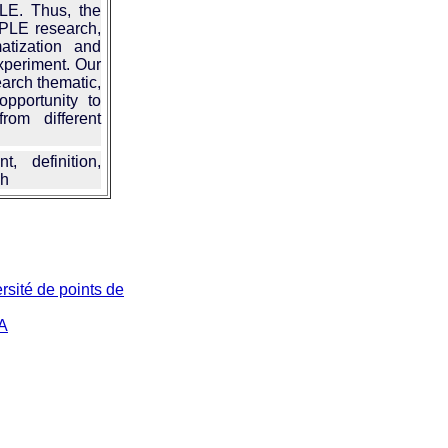
LE. Thus, the
e PLE research,
atization and
experiment. Our
earch thematic,
 opportunity to
om different
 definition,
ch
rsité de points de
PA