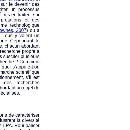
sur le devenir des
citer un processus
rits en traitent sur
prétations et des
ème technologique
ownes, 2007)
ou à
. Tous y voient un
sage. Cependant, le
te, chacun abordant
 recherche propre à
 susciter plusieurs
recherche ? Comment
 quoi s’appuie-t-on
marche scientifique
ionnement, s’il est
ue des recherches
bordant un objet de
écialisés.
ons de caractériser
ustrent la diversité
es EPA. Pour baliser