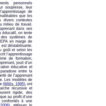
ments personnels
r souplesse, leur
l’apprentissage de
malléables que les
 divers contextes
 milieu de travail.
apprenant dans ses
 éducatif, on tente
 des systèmes de
un EPA en marge de
 est déstabilisante.
 goût et selon les
rit l’apprentissage
ème de formation,
pprenant, jouit d’un
cation éducative et
 paradoxe entre la
berté de l’apprenant
que. Les modèles de
de
(Willis, 1995)
, ont
arche récursive et
ouvent rigide, des
ique au profit d’une
 confrontés à une
 2006)
, atténuer le