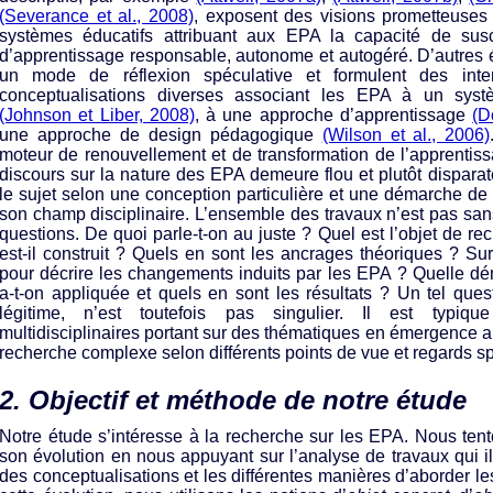
(Severance et al., 2008)
, exposent des visions prometteuses 
systèmes éducatifs attribuant aux EPA la capacité de sus
d’apprentissage responsable, autonome et autogéré. D’autres éc
un mode de réflexion spéculative et formulent des inter
conceptualisations diverses associant les EPA à un syst
(Johnson et Liber, 2008)
, à une approche d’apprentissage
(D
une approche de design pédagogique
(Wilson et al., 2006)
moteur de renouvellement et de transformation de l’apprentis
discours sur la nature des EPA demeure flou et plutôt dispara
le sujet selon une conception particulière et une démarche de
son champ disciplinaire. L’ensemble des travaux n’est pas sans
questions. De quoi parle-t-on au juste ? Quel est l’objet de 
est-il construit ? Quels en sont les ancrages théoriques ? Sur
pour décrire les changements induits par les EPA ? Quelle dé
a-t-on appliquée et quels en sont les résultats ? Un tel quest
légitime, n’est toutefois pas singulier. Il est typiq
multidisciplinaires portant sur des thématiques en émergence a
recherche complexe selon différents points de vue et regards sp
2. Objectif et méthode de notre étude
Notre étude s’intéresse à la recherche sur les EPA. Nous tent
son évolution en nous appuyant sur l’analyse de travaux qui ill
des conceptualisations et les différentes manières d’aborder l