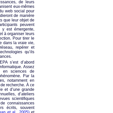
issances, de leurs
rganisent eux-mêmes
s du web social pour
tudieront de manière
ts que leur objet de
rticipants peuvent
n y est émergente,
et à organiser leurs
ction. Pour tirer le
 dans la vraie vie,
réseau, repérer et
echnologies qu’ils
sances.
EPA s’est d’abord
nformatique. Assez
et en sciences de
 phénomène. Par la
les, notamment en
 de recherche. À ce
le et d’une grande
uelles, d’ateliers
vues scientifiques
 de connaissances
s écrits, souvent
han et al., 2005)
et