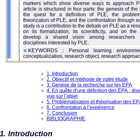
markers which show diverse ways to approach P
article is structured in four parts: the genesis of th
the quest for a definition of PLE, the problem
theorization of PLE, and the confrontation through 
study is a contribution to the debate on PLE as a res
on its formalization, its scientificity, and on the
develop a shared vison among researchers fr
disciplines interested by PLE.
KEYWORDS : Personal learning environment,
conceptualization, research object, research approa
1. Introduction
2. Objectif et méthode de notre étude
3. Genèse de la recherche sur les EPA
4. En quête d’une définition des EPA : dive
vue sur l’objet
5. Problématisation et théorisation des E
6. Confrontation à l’expérience
7. Conclusion
BIBLIOGRAPHIE
1. Introduction