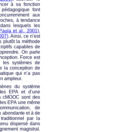
ncer à sa fonction
e pédagogique font
concurremment aux
roches, à tendance
 dans lesquels les
Paula et al., 2001)
,
007)
. Ainsi, ce n’est
is plutôt la méthode
riptifs capables de
apprendre. On parle
nception
. Force est
s les systèmes de
se la conception de
matique qui n’a pas
on ampleur.
mènes du système
e des EPA et d’une
Les cMOOC sont des
ec les EPA une même
ommunication, de
on abondante et à de
raditionnel par la
ntenu dispersé dans
ignement magistral.