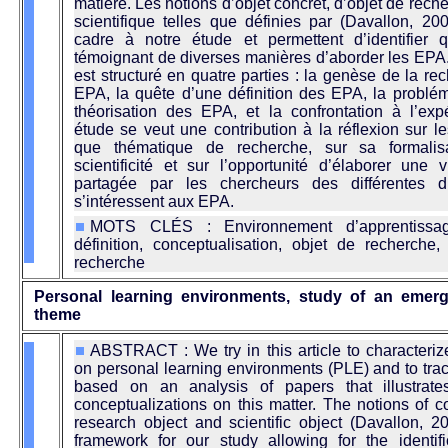
matière. Les notions d’objet concret, d’objet de reche
scientifique telles que définies par (Davallon, 20
cadre à notre étude et permettent d’identifier q
témoignant de diverses manières d’aborder les EPA. A
est structuré en quatre parties : la genèse de la re
EPA, la quête d’une définition des EPA, la probléma
théorisation des EPA, et la confrontation à l’exp
étude se veut une contribution à la réflexion sur l
que thématique de recherche, sur sa formalis
scientificité et sur l’opportunité d’élaborer une v
partagée par les chercheurs des différentes di
s’intéressent aux EPA.
MOTS CLÉS : Environnement d’apprentissag
définition, conceptualisation, objet de recherch
recherche
Personal learning environments, study of an emerg
theme
ABSTRACT : We try in this article to characteriz
on personal learning environments (PLE) and to trac
based on an analysis of papers that illustrate
conceptualizations on this matter. The notions of c
research object and scientific object (Davallon, 2
framework for our study allowing for the identifi