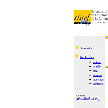
Sciences et
de l´Informa
de la Commu
l´Éducation 
Sommaire
Rechercher
auteur
année
titre
résumé
abstract
rubrique
Contact :
infos@sticef.org