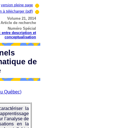
version pleine page
n à télécharger (pdf)
Volume 21, 2014
Article de recherche
Numéro Spécial
 entre description et
conceptualisation
nels
matique de
e
du Québec)
ractériser la
apprentissage
ur l’analyse de
isations en la