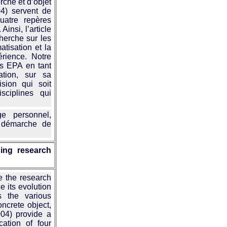
rche et d’objet
04) servent de
uatre repères
insi, l’article
cherche sur les
tisation et la
érience. Notre
es EPA en tant
ation, sur sa
ision qui soit
sciplines qui
e personnel,
e, démarche de
ing research
e the research
e its evolution
s the various
oncrete object,
004) provide a
cation of four