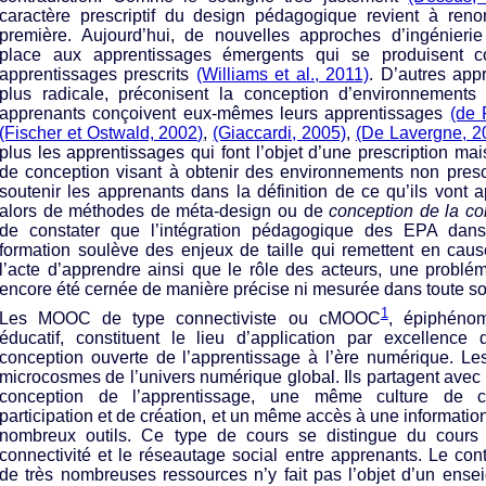
caractère prescriptif du design pédagogique revient à reno
première. Aujourd’hui, de nouvelles approches d’ingénieri
place aux apprentissages émergents qui se produisent 
apprentissages prescrits
(Williams et al., 2011)
. D’autres app
plus radicale, préconisent la conception d’environnements
apprenants conçoivent eux-mêmes leurs apprentissages
(de 
(Fischer et Ostwald, 2002)
,
(Giaccardi, 2005)
,
(De Lavergne, 2
plus les apprentissages qui font l’objet d’une prescription ma
de conception visant à obtenir des environnements non presc
soutenir les apprenants dans la définition de ce qu’ils vont 
alors de méthodes de méta-design ou de
conception de la co
de constater que l’intégration pédagogique des EPA dan
formation soulève des enjeux de taille qui remettent en cau
l’acte d’apprendre ainsi que le rôle des acteurs, une problé
encore été cernée de manière précise ni mesurée dans toute s
1
Les MOOC de type connectiviste ou cMOOC
, épiphéno
éducatif, constituent le lieu d’application par excellenc
conception ouverte de l’apprentissage à l’ère numérique. 
microcosmes de l’univers numérique global. Ils partagent av
conception de l’apprentissage, une même culture de c
participation et de création, et un même accès à une informati
nombreux outils. Ce type de cours se distingue du cours t
connectivité et le réseautage social entre apprenants. Le co
de très nombreuses ressources n’y fait pas l’objet d’un ense