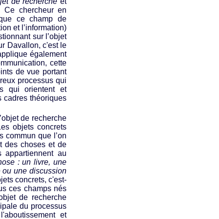
jet de recherche
et
. Ce chercheur en
e que ce champ de
ion et l’information)
tionnant sur l’objet
r Davallon, c'est le
’applique également
mmunication, cette
ints de vue portant
breux processus qui
s qui orientent et
es cadres théoriques
d’objet de recherche
Les objets concrets
ens commun que l’on
it des choses et de
ls appartiennent au
hose : un livre, une
le ou une discussion
jets concrets, c'est-
tous ces champs nés
’objet de recherche
ncipale du processus
l'aboutissement et