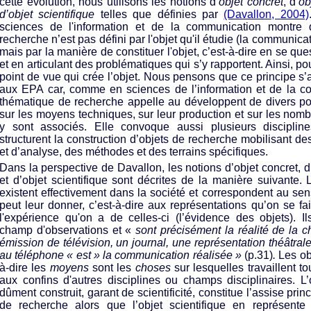
cette évolution, nous utilisons les notions d’
objet concret
, d’
ob
d’objet scientifique
telles que définies par
(Davallon, 2004)
sciences de l'information et de la communication montr
recherche n’est pas défini par l'objet qu'il étudie (la communicat
mais par la manière de constituer l'objet, c’est-à-dire en se ques
et en articulant des problématiques qui s’y rapportent. Ainsi, pou
point de vue qui crée l’objet. Nous pensons que ce principe s
aux EPA car, comme en sciences de l’information et de la co
thématique de recherche appelle au développent de divers po
sur les moyens techniques, sur leur production et sur les nom
y sont associés. Elle convoque aussi plusieurs discipline
structurent la construction d’objets de recherche mobilisant d
et d’analyse, des méthodes et des terrains spécifiques.
Dans la perspective de Davallon, les notions d’objet concret, 
et d’objet scientifique sont décrites de la manière suivante. 
existent effectivement dans la société et correspondent au s
peut leur donner, c’est-à-dire aux représentations qu’on se fa
l'expérience qu'on a de celles-ci (l’évidence des objets). I
champ d'observations et «
sont précisément la réalité de la c
émission de télévision, un journal, une représentation théâtra
au téléphone « est » la communication réalisée »
(p.31)
.
Les ob
à-dire les
moyens
sont les
choses
sur lesquelles travaillent 
aux confins d'autres disciplines ou champs disciplinaires. L
dûment construit, garant de scientificité, constitue l’assise pri
de recherche alors que l’objet scientifique en représente 