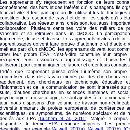
Les apprenants s’y regroupent en fonction de leurs conna
compétences, des buts et des intérêts qu’ils partagent. Ils o
leur activité et leur participation. Ils utilisent les technologie
constituer des réseaux de travail et définir les sujets qu’ils é
collaborative. Les réseaux ainsi créés sont tout aussi importan
collaboration. Plusieurs centaines voire des milliers de pa
s’inscrire et se retrouver dans un cMOOC. La participatio
fragmentée, diffuse et diverse. Les apprenants invités à définir 
apprentissages doivent faire preuve d’autonomie et d’auto-dire
meilleur parti d’un cMOOC, les apprenants doivent, tout comme
créer leur propre EPA, c’est-à-dire construire leur propre 
récupérer leurs ressources d’apprentissage et choisir les t
utiliseront pour communiquer, collaborer et créer leurs connais
L’idée que l’apprenant puisse créer lui-même son propre 
concrétisée dans des travaux menés par des chercheurs en i
rapidement, des chercheurs en technologie éducative 
l’information et de la communication se sont intéressés au
suite, d’autres chercheurs en sciences humaines et socia
psychologie et en sociologie, se sont ajoutés à la communauté
jour, nous disposons d’un volume de travaux non-négligeab
diversité émanant de projets européens, de conférences ann
scientifiques, de symposiums, de numéros spéciaux et de re
dédiés aux EPA
(Buchem et al., 2011)
. Malgré le corpus
disponible, le terme EPA demeure imprécis. Les premier
descriptifs, par exemple
(Attwell, 2007a)
,
(Attwell, 2007b)
,
(C