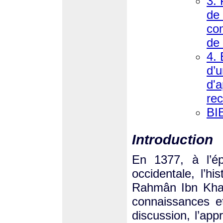
3. 
de 
com
de 
4. 
d’
d'a
rec
BI
Introduction
En 1377, à l’é
occidentale, l’hi
Rahmân Ibn Khal
connaissances e
discussion, l’appr