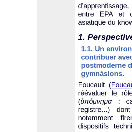
d’apprentissage,
entre EPA et d
asiatique du kn
1. Perspectiv
1.1. Un enviro
contribuer ave
postmoderne d
gymnásions.
Foucault
(Foucau
réévaluer le rô
(
ὑπόμνημα
: car
registre...) do
notamment fire
dispositifs tech