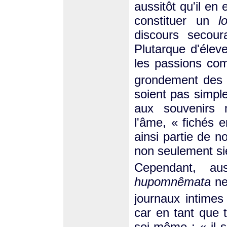
aussitôt qu'il en 
constituer un
l
discours secour
Plutarque d'élev
les passions co
grondement des 
soient pas simp
aux souvenirs 
l'âme, « fichés e
ainsi partie de 
non seulement si
Cependant, aus
hupomnêmata
ne
journaux intimes
car en tant que t
soi-même : « il s