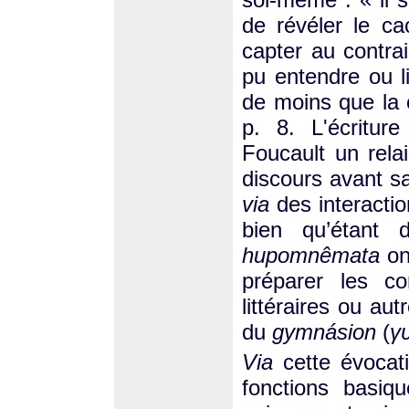
de révéler le ca
capter au contrai
pu entendre ou li
de moins que la 
p. 8. L'écritu
Foucault un rela
discours avant s
via
des interactio
bien qu’étant 
hupomnêmata
on
préparer les co
littéraires ou au
du
gymnásion
(
γ
Via
cette évocati
fonctions basiqu