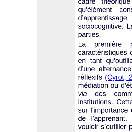
cadre théoriqu
qu’élément cons
d’apprentissage
sociocognitive. 
parties.
La première pa
caractéristiques
en tant qu’outil
d’une alternanc
réflexifs
(Cyrot, 
médiation ou d’é
via
des commun
institutions. Cet
sur l’importance 
de l’apprenant
vouloir s’outille