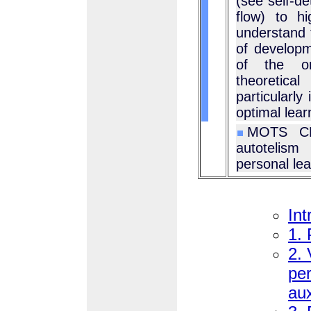
(see self-de
flow) to hi
understand 
of developm
of the or
theoretica
particularly
optimal lea
MOTS CLÉS
autotelism
personal le
Int
1. 
2. 
per
aux