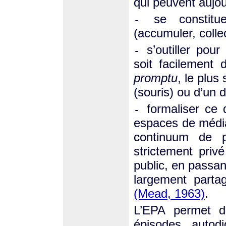
qui peuvent aujou
se consti
-
(accumuler, collect
s’outiller pou
-
soit facilement 
promptu
, le plus
(souris) ou d’un d
formaliser ce
-
espaces de médiat
continuum de p
strictement priv
public, en passan
largement partag
(Mead, 1963)
.
L’EPA permet do
épisodes autodi