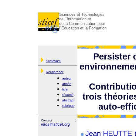
Sciences et Technologies
de l´Information et
de la Communication pour
l´Éducation et la Formation
Persister
Sommaire
environnemen
Rechercher
auteur
Contributi
année
titre
trois théorie
résumé
abstract
auto-effi
rubrique
Contact :
infos@sticef.org
Jean HEUTTE (é