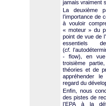
jamais vraiment s
La deuxième pa
l’importance de c
à vouloir compr
« moteur » du p
point de vue de l
essentiels
(
cf.
l’autodétermin
- flow), en vu
troisième parti
théories et de p
appréhender le
regard du dévelo
Enfin, nous conc
des pistes de re
l’EPA à la défi