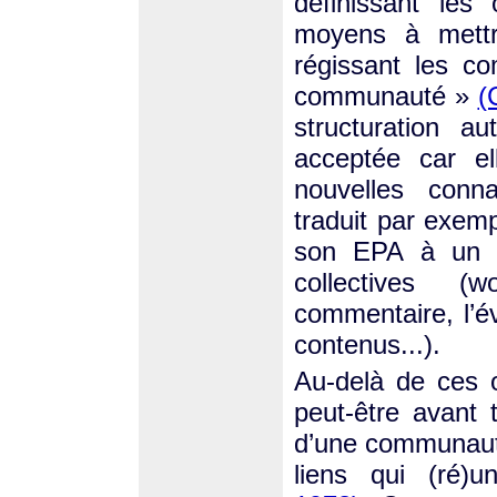
définissant les
moyens à mettr
régissant les co
communauté »
(
structuration a
acceptée car el
nouvelles conn
traduit par exem
son EPA à un s
collectives (w
commentaire, l’év
contenus...).
Au-delà de ces o
peut-être avant 
d’une communauté
liens qui (ré