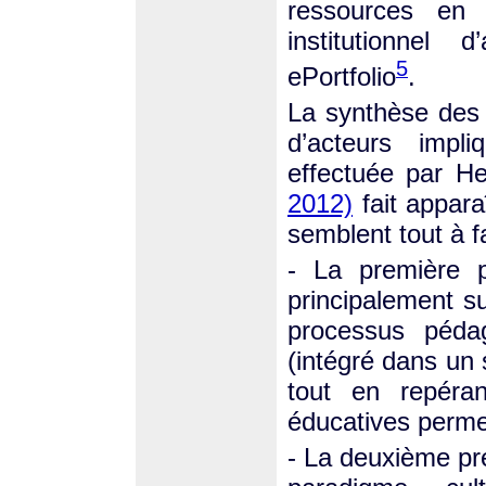
ressources en 
institutionnel 
5
ePortfolio
.
La synthèse des
d’acteurs impli
effectuée par H
2012)
fait appara
semblent tout à f
- La première p
principalement s
processus pédag
(intégré dans un 
tout en repérant
éducatives perme
- La deuxième pr