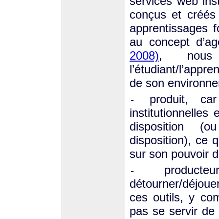
services web inst
conçus et créés 
apprentissages f
au concept d’ag
2008)
, nous 
l’étudiant/l’appre
de son environne
produit, ca
-
institutionnelles
disposition (o
disposition), ce
sur son pouvoir d
produc
-
détourner/déjoue
ces outils, y co
pas se servir de 