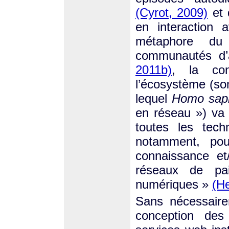
(Cyrot, 2009)
et 
en interaction 
métaphore du 
communautés d
2011b)
, la con
l’écosystème (s
lequel
Homo sapi
en réseau ») va 
toutes les tech
notamment, pour
connaissance et
réseaux de pa
numériques »
(He
Sans nécessaire
conception de