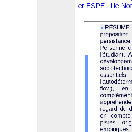
et ESPE Lille No
RÉSUMÉ :
propositi
persistan
Personnel d
l’étudiant.
développe
sociotechni
essentiel
l’autodéterm
flow), e
complémen
appréhende
regard du d
en compte 
pistes ori
empirique