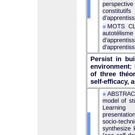
perspective
constitu
d'apprentis
MOTS CLÉS
autotélis
d’apprent
d’apprentis
Persist in bu
environment: 
of three théor
self-efficacy, 
ABSTRACT 
model of st
Learning 
presentatio
socio-techn
synthesize 