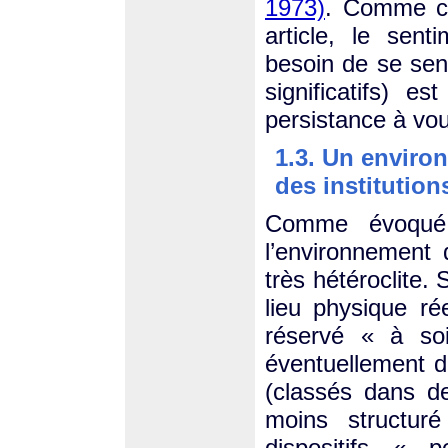
1973)
. Comme cel
article, le sent
besoin de se sen
significatifs) e
persistance à vou
1.3. Un enviro
des institution
Comme évoqué 
l’environnement 
très hétéroclite. 
lieu physique r
réservé « à soi
éventuellement 
(classés dans d
moins structuré
dispositifs « 