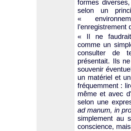
formes diverses,
selon un princ
« environne
l’enregistrement 
« Il ne faudra
comme un simple
consulter de t
présentait. Ils n
souvenir éventuell
un matériel et u
fréquemment : lire
même et avec d'a
selon une expres
ad manum, in pr
simplement au s
conscience, mais 