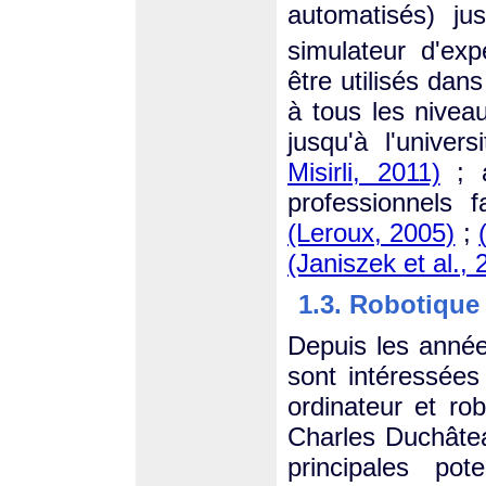
automatisés) ju
simulateur d'exp
être utilisés dan
à tous les nivea
jusqu'à l'univer
Misirli, 2011)
; a
professionnels f
(Leroux, 2005)
;
(Janiszek et al., 
1.3. Robotique 
Depuis les année
sont intéressée
ordinateur et rob
Charles Duchât
principales pot