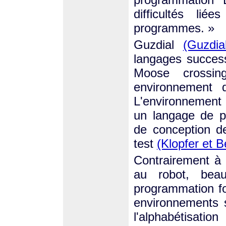
difficultés lié
programmes. »
Guzdial
(Guzdia
langages success
Moose crossin
environnement d
L'environnement 
un langage de p
de conception de
test
(Klopfer et B
Contrairement à
au robot, bea
programmation fo
environnements 
l'alphabétisati