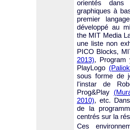
orientés dans
graphiques à ba
premier langag
développé au mi
the MIT Media 
une liste non exh
PICO Blocks, MIT
2013)
, Program 
PlayLogo
(Palio
sous forme de j
l'instar de R
Prog&Play
(Mura
2010)
, etc. Dans
de la programma
centrés sur la ré
Ces environne