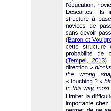
l'éducation, novi
Descartes. Ils 
structure à bas
novices de pass
sans devoir pass
(Baron et Voulgr
cette structure
probabilité de
(Tempel, 2013)
direction
» block
the wrong shap
« touching ? »
blo
In this way, most
Limiter la diffic
importante chez 
permet de ne se