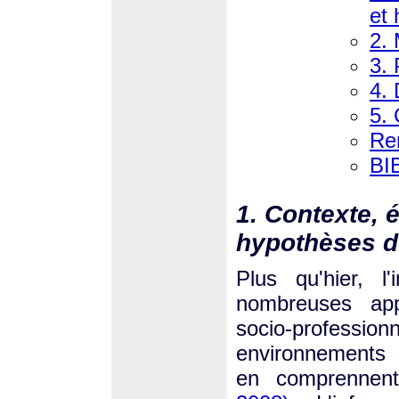
et
2.
3. 
4. 
5. 
Re
BI
1. Contexte, 
hypothèses d
Plus qu'hier, l
nombreuses app
socio-professi
environnements 
en comprennent