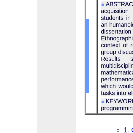
ABSTRACT
acquisitio
students in
an humanoid 
dissertati
Ethnograph
context of r
group discus
Results 
multidisci
mathemati
performanc
which would
tasks into e
KEYWORD
programming
1.