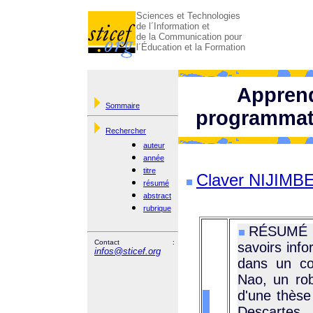
Sciences et Technologies
de l´Information et
de la Communication pour
l´Éducation et la Formation
Apprend
Sommaire
programmati
Rechercher
auteur
année
titre
Claver NIJIMBE
résumé
abstract
rubrique
RÉSUMÉ : 
Contact :
savoirs info
infos@sticef.org
dans un co
Nao, un rob
d'une thèse 
Descartes.