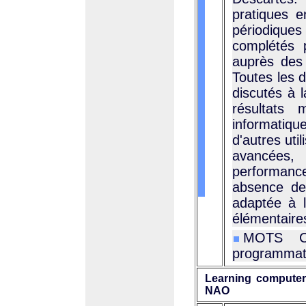
pratiques e
périodique
complétés 
auprès des 
Toutes les d
discutés à l
résultats 
informatiqu
d'autres ut
avancées,
performanc
absence de 
adaptée à 
élémentaire
MOTS CLÉ
programmati
Learning computer
NAO