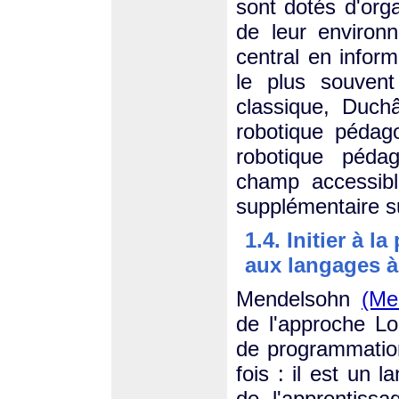
sont dotés d'org
de leur environ
central en infor
le plus souvent
classique, Duch
robotique pédag
robotique péda
champ accessibl
supplémentaire su
1.4. Initier à 
aux langages à
Mendelsohn
(Me
de l'approche L
de programmation.
fois : il est un
de l'apprentissa