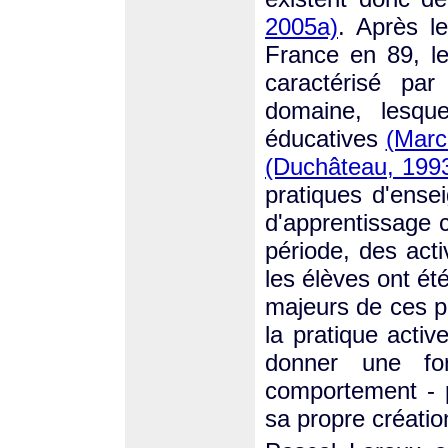
2005a)
. Après l
France en 89, le
caractérisé pa
domaine, lesque
éducatives
(Marc
(Duchâteau, 199
pratiques d'ense
d'apprentissage 
période, des acti
les élèves ont é
majeurs de ces p
la pratique activ
donner une fo
comportement - 
sa propre créatio