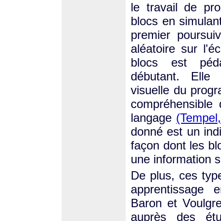
le travail de p
blocs en simulant
premier poursui
aléatoire sur l'
blocs est péd
débutant. Elle 
visuelle du prog
compréhensible 
langage
(Tempel
donné est un ind
façon dont les b
une information 
De plus, ces typ
apprentissage 
Baron et Voulgr
auprès des ét