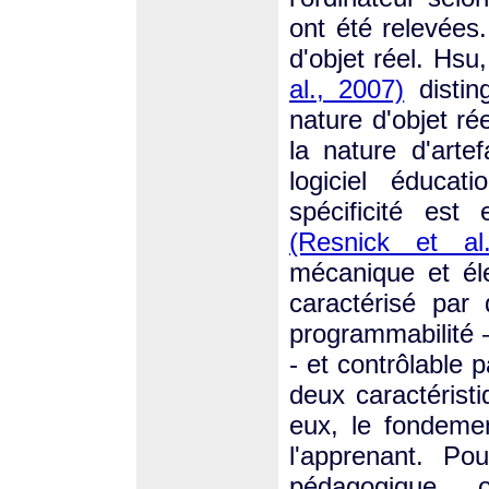
ont été relevées
d'objet réel. H
al., 2007)
distin
nature d'objet ré
la nature d'artef
logiciel éducat
spécificité est 
(Resnick et al
mécanique et éle
caractérisé par
programmabilité –
- et contrôlable 
deux caractérist
eux, le fondemen
l'apprenant. Po
pédagogique 