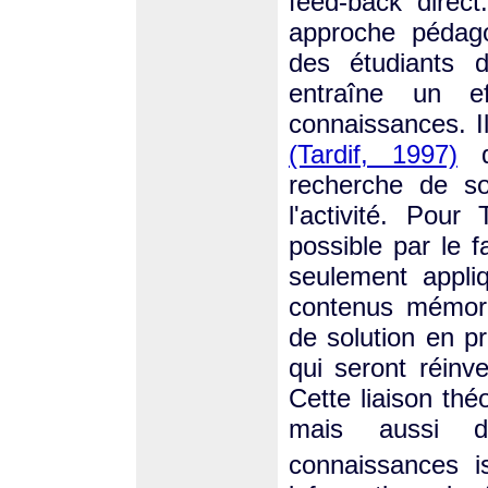
feed-back direc
approche pédag
des étudiants d
entraîne un eff
connaissances. Il
(Tardif, 1997)
qu
recherche de s
l'activité. Pour
possible par le f
seulement appli
contenus mémori
de solution en p
qui seront réinv
Cette liaison thé
mais aussi d
connaissances 