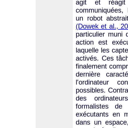
agit et réagi
communiquées, l
un robot abstra
(Dowek et al., 20
particulier muni
action est exéc
laquelle les capt
activés. Ces tâc
finalement compr
dernière caract
l'ordinateur c
possibles. Contr
des ordinateur
formalistes de 
exécutants en m
dans un espace,