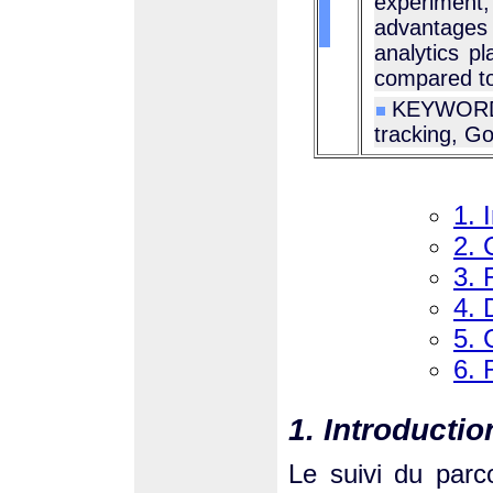
experiment, 
advantages 
analytics p
compared to
KEYWORDS
tracking, Go
1. 
2. 
3. 
4. 
5. 
6. 
1. Introductio
Le suivi du parc