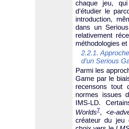
chaque jeu, qui
d’étudier le pa
introduction, mê
dans un Seriou
relativement réc
méthodologies et o
2.2.1. Approches
d’un Serious 
Parmi les approc
Game par le biai
recensons tout 
normes issues d
IMS-LD. Certai
7
Worlds
,
<e-adv
créateur du jeu 
choix vers le
LM