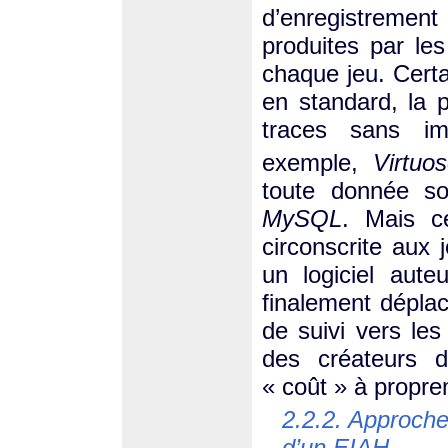
d’enregistreme
produites par les
chaque jeu. Certa
en standard, la p
traces sans im
exemple,
Virtuo
toute donnée so
MySQL
. Mais c
circonscrite aux 
un logiciel aute
finalement dépla
de suivi vers les
des créateurs d
« coût » à propre
2.2.2. Approches
d’un EIAH