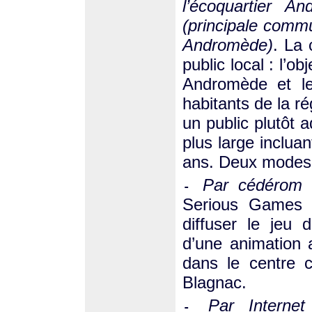
l’écoquartier An
(principale commu
Andromède)
. La 
public local : l’ob
Andromède et le
habitants de la r
un public plutôt a
plus large inclua
ans. Deux modes 
Par cédérom 
-
Serious Games o
diffuser le jeu 
d’une animation 
dans le centre 
Blagnac.
Par Internet
-