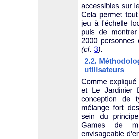
accessibles sur l
Cela permet tout 
jeu à l’échelle l
puis de montrer 
2000 personnes o
(cf.
3
)
.
2.2. Méthodolog
utilisateurs
Comme expliqué
et Le Jardinier
conception de t
mélange fort de
sein du princip
Games de mani
envisageable d’en