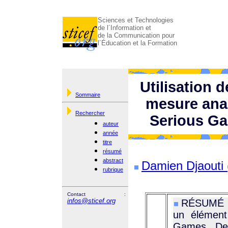
Sciences et Technologies
de l´Information et
de la Communication pour
l´Éducation et la Formation
Utilisation 
Sommaire
mesure anal
Rechercher
Serious Ga
auteur
année
titre
résumé
abstract
Damien Djaouti 
rubrique
Contact :
infos@sticef.org
RÉSUMÉ : L
un élément
Games. Deu