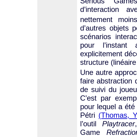
Serious Games 
d’interaction av
nettement moins
d’autres objets 
scénarios intera
pour l’instant
explicitement dé
structure (linéai
Une autre approch
faire abstractio
de suivi du joue
C’est par exem
pour lequel a été
Pétri
(Thomas, Y
l’outil
Playtracer
Game
Refractio