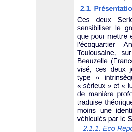
2.1. Présentat
Ces deux Seri
sensibiliser le g
que pour mettre e
l’écoquartier 
Toulousaine, s
Beauzelle (France
visé, ces deux 
type « intrins
« sérieux » et « 
de manière profo
traduise théoriq
moins une ident
véhiculés par le
2.1.1. Eco-Repo