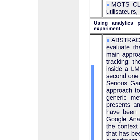
MOTS CLÉ
utilisateurs
Using analytics 
experiment
ABSTRACT 
evaluate t
main approa
tracking: th
inside a L
second one i
Serious Gam
approach to
generic met
presents a
have been 
Google Anal
the context 
that has bee