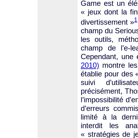
Game est un élém
« jeux dont la fi
1
divertissement »
champ du Seriou
les outils, méth
champ de l’e-l
Cependant, une 
2010)
montre les
établie pour des 
suivi d’utili
précisément, Thom
l’impossibilité d’
d’erreurs commis
limité à la dern
interdit les ana
« stratégies de je