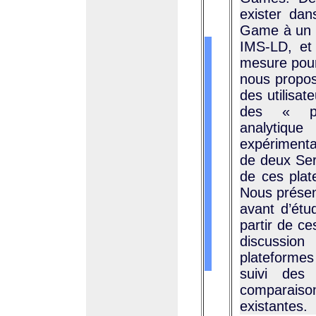
exister dan
Game à un
IMS-LD, et 
mesure pour
nous propos
des utilisa
des « pl
analytiq
expérimentat
de deux Ser
de ces plat
Nous présent
avant d’étu
partir de c
discussion
plateformes
suivi des
comparais
existantes.