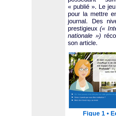
« publié ». Le je
pour la mettre e
journal. Des ni
prestigieux
(« In
nationale »)
récom
son article.
Figue 1 • E