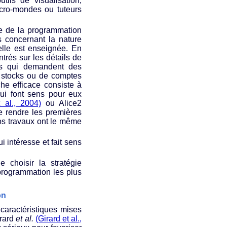
tils de visualisation,
cro-mondes ou tuteurs
ge de la programmation
és concernant la nature
elle est enseignée. En
ntrés sur les détails de
ces qui demandent des
 stocks ou de comptes
e efficace consiste à
qui font sens pour eux
 al., 2004)
ou Alice2
de rendre les premières
os travaux ont le même
 intéresse et fait sens
e choisir la stratégie
programmation les plus
on
caractéristiques mises
irard
et al.
(Girard et al.,