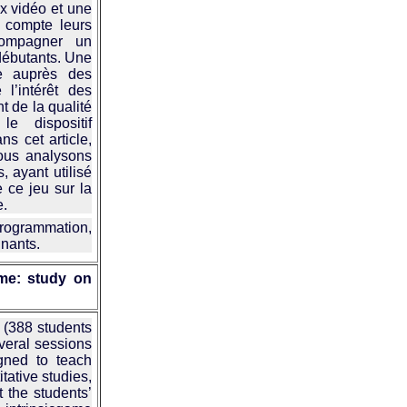
ux vidéo et une
 compte leurs
compagner un
débutants. Une
re auprès des
 l’intérêt des
 de la qualité
e dispositif
ns cet article,
nous analysons
 ayant utilisé
e ce jeu sur la
e.
rogrammation,
gnants.
me: study on
 (388 students
veral sessions
gned to teach
tative studies,
t the students’