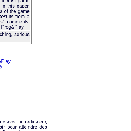
 intrinsicgame
 In this paper,
ons of the game
 Results from a
rs’ comments,
f Prog&Play.
hing, serious
&Play
ay
ué avec un ordinateur,
sir pour atteindre des