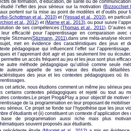
ectifs de formation, d’éducation, de santé ou de communicatio
 étudié l’effet des jeux sérieux sur la motivation
(Bizzocchiet
vaux portent sur la mise au point de modèles et d’outils pour fa
rfisi-Schottman et al., 2010)
et
(Yessad et al., 2010)
, en particu
rchiori et al., 2012)
et
(Marne et al., 2013)
, ou pour suivre l’app
volution de ses compétences
(Thomas et al., 2011)
. D’autres 
 leur efficacité pour l’apprentissage en comparaison avec 
mple Stizmann
(Stizmann, 2011)
,dans une méta-analyse récent
sujet, met en évidence des caractéristiques des jeux et de
texte pédagogique qui influencent l’effet sur l’apprentissage
iques et l’apprenant doit agir et pas seulement lire ou écouter
t permettre un accès fréquent au jeu et les jeux sont plus eff
ne autre méthode pédagogique qu’utilisé comme seule mét
te auteure appelle de ses vœux des études détaillées
actéristiques des jeux et les contextes pédagogiques où ils s
rentissages.
s cet article, nous étudions comment un même jeu sérieux peut ê
s certains contextes pédagogiques et rejeté ou tout au 
utres contextes.Le projet Prog&Play a pour objectif de motiver 
rentissage de la programmation en leur proposant de mobiliser
jeu sérieux. Ce projet se fonde sur l’hypothèse que les jeux vid
bre d’étudiants et (ii) constituent un contexte d’application des 
 base de programmation aussi riche mais plus motiva
hématiques souvent proposés aux étudiants.
 précédente étude
(Muratet et al., 2012)
a mis en évidence 