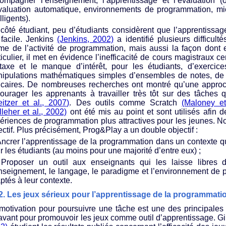
ompagner l’enseignement, l’apprentissage et l’évaluation (ou
valuation automatique, environnements de programmation, mi
lligents).
côté étudiant, peu d’étudiants considèrent que l’apprentissa
 facile. Jenkins
(Jenkins, 2002)
a identifié plusieurs difficult
e de l’activité de programmation, mais aussi la façon dont 
ticulier, il met en évidence l’inefficacité de cours magistraux ce
taxe et le manque d’intérêt, pour les étudiants, d’exerci
ipulations mathématiques simples d’ensembles de notes, de
caires. De nombreuses recherches ont montré qu’une approch
ourager les apprenants à travailler très tôt sur des tâches 
eitzer et al., 2007)
. Des outils comme Scratch
(Maloney et
lleher et al., 2002)
ont été mis au point et sont utilisés afin 
ériences de programmation plus attractives pour les jeunes. N
ectif. Plus précisément, Prog&Play a un double objectif :
 Ancrer l’apprentissage de la programmation dans un contexte qui
r les étudiants (au moins pour une majorité d’entre eux) ;
) Proposer un outil aux enseignants qui les laisse libres d
nseignement, le langage, le paradigme et l’environnement de 
ptés à leur contexte.
2. Les jeux sérieux pour l’apprentissage de la programmati
motivation pour poursuivre une tâche est une des principales 
avant pour promouvoir les jeux comme outil d’apprentissage. G