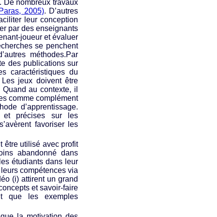
n. De nombreux travaux
 Paras, 2005)
. D’autres
ciliter leur conception
lier par des enseignants
renant-joueur et évaluer
recherches se penchent
d’autres méthodes.Par
e des publications sur
s caractéristiques du
. Les jeux doivent être
. Quand au contexte, il
icaces comme complément
hode d’apprentissage.
 et précises sur les
’avèrent favoriser les
tre utilisé avec profit
moins abandonné dans
les étudiants dans leur
 leurs compétences via
éo (i) attirent un grand
concepts et savoir-faire
nt que les exemples
que la motivation des