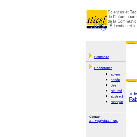
Sciences et Tec
de l´Information 
de la Communica
l´Éducation et l
Sommaire
Rechercher
auteur
année
titre
résumé
M
abstract
Fab
rubrique
Contact :
infos@sticef.org