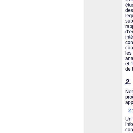
étu
des
leq
sup
rap
d’e
int
con
con
les
ana
et 
de 
2.
Not
pro
app
2
Un 
inf
con