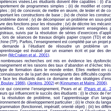
pétences visées.Les étudiants doivent être capables : (i) d’a
portement de programmes simples ; (ii) de modifier et com
ples ; (iii) de concevoir, de mettre en œuvre, de tester et de 
portant les constructions de base ; (iv) de choisir les constru
problème donné ; (v) de décomposer un problème en sous-pro
re des fonctions pour les résoudre ; (vi) de décrire les méca
amètres. Ces notions sont très généralement enseignées 
istraux, suivis par la résolution de séries d’exercices d’appl
, lors de séances de travaux dirigés papier crayon (TD) et de
hine (TP). Parfois, l’enseignement est complété par un projet
i demande à l’étudiant de résoudre un problème un 
pprentissage est évalué par un examen écrit et par des dev
sion
(McCraken et al., 2001)
.
nombreuses recherches ont mis en évidence les dysfoncti
nseignement et les raisons des taux d’abandon et d’échec trè
type de formation dans le monde entier. Elles mettent en cau
onnaissance de la part des enseignants des difficultés cognit
re face les étudiants dans ce domaine et des stratégies d’e
 Boulay, 1986)
,
(Jenkins, 2002)
et
(Kinnumen et Malmi, 2006)
.
ce qui concerne l’enseignement, Pears
et al.
(Pears et al., 
teurs qui influencent le succès des étudiants : (i) le choix de l’e
t la résolution de problème, soit l’apprentissage d’un langag
ironnement de développement particulier ; (ii) le choix du lan
grammation (fonctionnel, impératif, orienté objet) ; (iii) les différ