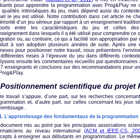
diants pour apprendre la programmation avec Prog&Play ne
 qualités intrinsèques du jeu, mais dépend aussi du contex
uel le jeu est utilisé. Notre contribution dans cet article ne c
ériorité d’un jeu sérieux par rapport à un enseignement traditio
ports entre les caractéristiques du jeu et celles des 
nseignement dans lesquels il a été utilisé pour comprendre ce qu
égration ou, au contraire, ce qui a facilité son appropriation par
duit à son adoption plusieurs années de suite. Après une e
nexes pour positionner notre travail, nous présentons l’envi
 différentes mises à l’épreuve du jeu dans différents context
lysons ensuite les commentaires recueillis par questionnaires
17 enseignants et concluons sur des recommandations pour une 
Prog&Play.
 Positionnement scientifique du projet
re travail s’appuie, d’une part, sur les recherches concernan
grammation et, d’autre part, sur celles concernant les jeux sér
rentissage.
.1. L’apprentissage des fondamentaux de la programmation
document mis au point par les principales associations scient
ormaticiens au niveau international
(ACM et IEEE-CS, 200
cepts à enseigner aux débutants en programmation. Le même