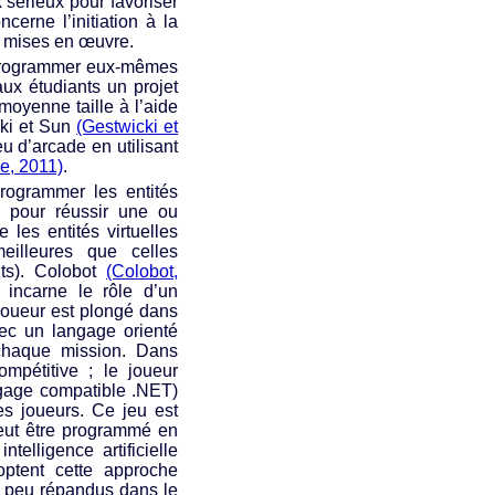
x sérieux pour favoriser
erne l’initiation à la
t mises en œuvre.
 programmer eux-mêmes
ux étudiants un projet
moyenne taille à l’aide
cki et Sun
(Gestwicki et
u d’arcade en utilisant
e, 2011)
.
rogrammer les entités
g
pour réussir une ou
les entités virtuelles
eilleures que celles
ts). Colobot
(Colobot,
incarne le rôle d’un
 joueur est plongé dans
vec un langage orienté
 chaque mission. Dans
pétitive ; le joueur
ngage compatible .NET)
es joueurs. Ce jeu est
eut être programmé en
elligence artificielle
optent cette approche
n peu répandus dans le