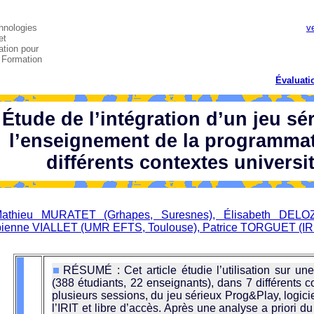
hnologies
v
et
tion pour
a Formation
Évaluati
Étude de l’intégration d’un jeu sé
l’enseignement de la programma
différents contextes universi
athieu MURATET (Grhapes, Suresnes), Élisabeth DELOZ
ienne VIALLET (UMR EFTS, Toulouse), Patrice TORGUET (IRI
RÉSUMÉ : Cet article étudie l’utilisation sur une
(388 étudiants, 22 enseignants), dans 7 différents c
plusieurs sessions, du jeu sérieux Prog&Play, logic
l’IRIT et libre d’accès. Après une analyse a priori 