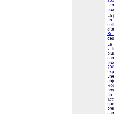
201
l’e
pro
La 
un 
col
d’u
Sun
des
La 
vir
plu
con
pro
200
exp
une
obj
Rob
pro
un 
acc
que
pre
com