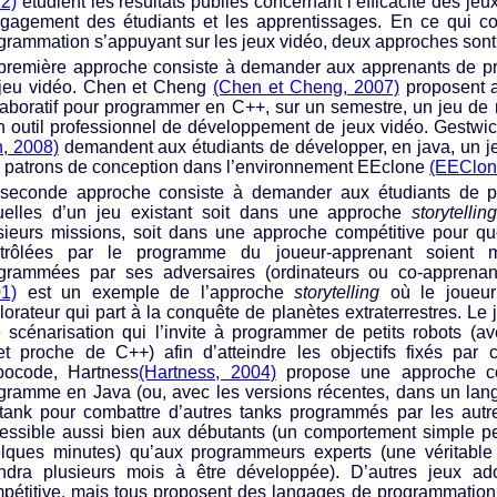
2)
étudient les résultats publiés concernant l’efficacité des jeu
ngagement des étudiants et les apprentissages. En ce qui conc
grammation s’appuyant sur les jeux vidéo, deux approches son
première approche consiste à demander aux apprenants de
jeu vidéo. Chen et Cheng
(Chen et Cheng, 2007)
proposent a
laboratif pour programmer en C++, sur un semestre, un jeu de 
n outil professionnel de développement de jeux vidéo. Gestwi
, 2008)
demandent aux étudiants de développer, en java, un je
 patrons de conception dans l’environnement EEclone
(EEClon
seconde approche consiste à demander aux étudiants de p
tuelles d’un jeu existant soit dans une approche
storytellin
sieurs missions, soit dans une approche compétitive pour que 
trôlées par le programme du joueur-apprenant soient m
grammées par ses adversaires (ordinateurs ou co-apprenan
1)
est un exemple de l’approche
storytelling
où le joueur 
lorateur qui part à la conquête de planètes extraterrestres. Le
 scénarisation qui l’invite à programmer de petits robots (a
et proche de C++) afin d’atteindre les objectifs fixés par
ocode, Hartness
(Hartness, 2004)
propose une approche com
gramme en Java (ou, avec les versions récentes, dans un la
tank pour combattre d’autres tanks programmés par les autr
essible aussi bien aux débutants (un comportement simple p
lques minutes) qu’aux programmeurs experts (une véritable int
ndra plusieurs mois à être développée). D’autres jeux ad
pétitive, mais tous proposent des langages de programmatio