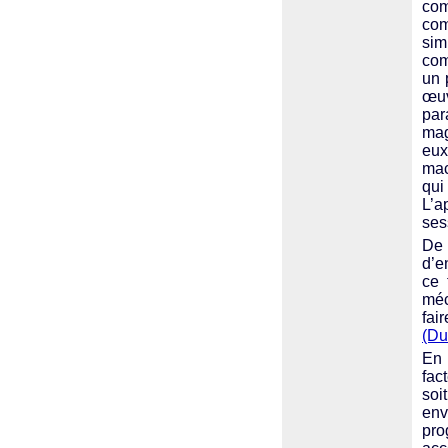
com
com
sim
com
un 
œuv
par
mag
eux
mac
qu
L’a
ses
De 
d’e
ce 
méc
fai
(Du
En 
fac
soi
env
pro