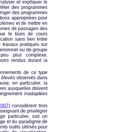
nalyser et expliquer le
pléter des programmes
corriger des programmes
ctions appropriées pour
blèmes et de mettre en
nismes de passages des
par le biais de cours
ication sans lien entre
 travaux pratiques sur
 personnel ou de groupe
peu plus complexe.
oirs rendus durant la
onnements de ce type
s élevés observés dans
se, en particulier, la
ives auxquelles doivent
nseignement inadaptées
2007)
considèrent trois
nseignant de privilégier
e particulier, soit un
gage et du paradigme de
ents outils utilisés pour