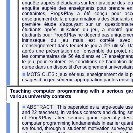
enquête auprès d’étudiants sur leur pratique des je
enquête auprès des enseignants pour prendre en
contraintes, Prog&Play a été conçu pour ac
enseignement de la programmation à des étudiants 
première étude s’appuyant sur un questionnai
étudiants après utilisation du jeu, a montré que
étudiants pour Prog&Play ne dépend pas uniquement
intrinsèque du jeu mais est corrélé avec l
d’enseignement dans lequel le jeu a été utilisé. Da
après une présentation de l’ensemble du projet, 
les commentaires de 56 étudiants et 17 enseignants,
le jeu, pour explorer les conditions de l’adoption d
durée dans un dispositif d’enseignement universitair
MOTS CLÉS : jeux sérieux, enseignement de la p
usages d’un jeu sérieux, appropriation par les ensei
Teaching computer programming with a serious ga
various university contexts
ABSTRACT : This paperstudies a large-scale use
and 22 teachers), in various contexts and during se
of Prog&Play, afree serious game specially desi
computer programming fundamentals.In earlier quanti
we found, through a students’ motivation survey,tha