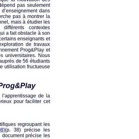
 dépend pas seulement
te d’enseignement dans
herche pas à montrer la
nnel, mais à étudier les
différents contextes
i a fait obstacle à son
 certains enseignants et
xploration de travaux
ronnement Prog&Play et
es universitaires. Nous
 auprès de 56 étudiants
utilisation fructueuse
 Prog&Play
t l’apprentissage de la
ieux pour faciliter cet
ifiques regroupant les
8)
(p. 38) précise les
 document précise les