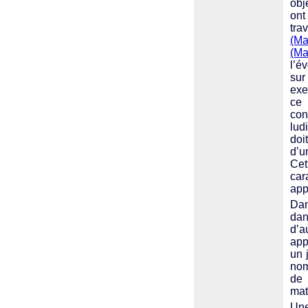
obj
ont
tra
(Ma
(Ma
l’é
sur
exe
ce 
con
lud
doi
d’u
Cet
car
app
Dan
dan
d’a
app
un 
nom
de
mat
Une