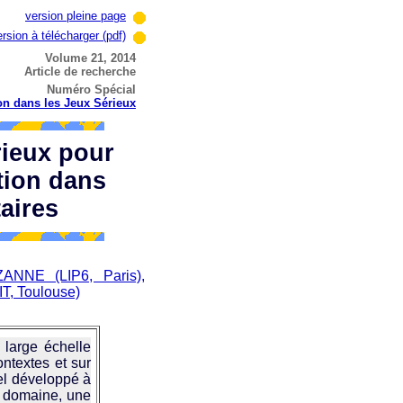
version pleine page
ersion à télécharger (pdf)
Volume 21, 2014
Article de recherche
Numéro Spécial
on dans les Jeux Sérieux
rieux pour
tion dans
taires
ANNE (LIP6, Paris),
T, Toulouse)
 large échelle
ontextes et sur
iel développé à
du domaine, une