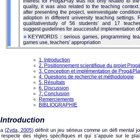
interest for Prog&Play was not only related to the
quality, it was also related to the teaching context.
after presenting the project, weinvestigate conditi
adoption in different university teaching settings.
qualitativestudy of 56 students’ and 17 teache
suggest guidelines for asuccessful implementation o
KEYWORDS : serious games, programming teac
games use, teachers’ appropriation
1. Introduction
2. Positionnement scientifique du projet Prog
3. Conception et implémentation de Prog&Pl
4. Questions de recherche et méthodologie
5. Résultats
6. Discussion
7. Conclusion
Remerciements
BIBLIOGRAPHIE
 Introduction
da
(Zyda, 2005)
définit un jeu sérieux comme un défi mental jo
 respecte des règles spécifiques et qui s’appuie sur le plai