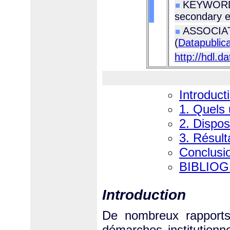
KEYWORDS 
secondary e
ASSOCIATE
(
Datapublica
http://hdl.d
Introduct
1. Quels 
2. Dispos
3. Résult
Conclusi
BIBLIO
Introduction
De nombreux rapports
démarches institutionn