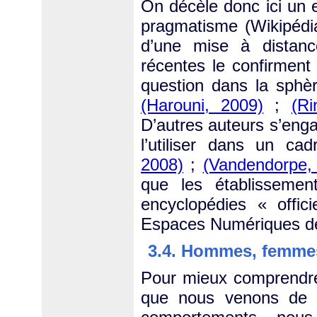
On décèle donc ici un 
pragmatisme (Wikipédi
d’une mise à distanc
récentes le confirment 
question dans la sphè
(Harouni, 2009)
;
(Ri
D’autres auteurs s’enga
l’utiliser dans un c
2008)
;
(Vandendorpe,
que les établissemen
encyclopédies « offici
Espaces Numériques de
3.4. Hommes, femmes,
Pour mieux comprendre
que nous venons de c