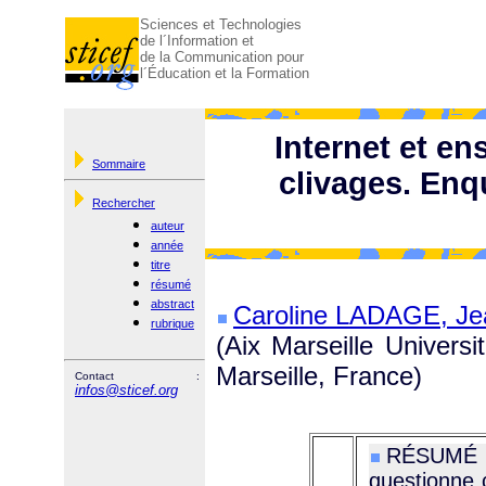
Sciences et Technologies
de l´Information et
de la Communication pour
l´Éducation et la Formation
Internet et en
Sommaire
clivages. Enq
Rechercher
auteur
année
titre
résumé
abstract
Caroline LADAGE, J
rubrique
(Aix Marseille Univer
Marseille, France)
Contact :
infos@sticef.org
RÉSUMÉ :
questionne 