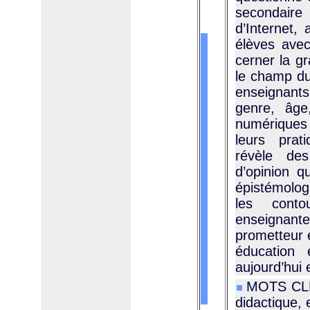
secondaire 
d’Internet, 
élèves avec
cerner la g
le champ du
enseignants 
genre, âge
numériques e
leurs prat
révèle des
d’opinion 
épistémologi
les conto
enseignant
prometteur e
éducation 
aujourd’hui
MOTS CLÉS 
didactique,