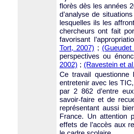
florès dès les années 
d’analyse de situations
lesquelles ils les affro
chercheurs ont fait port
favorisant l’appropria
Tort, 2007)
;
(Gueudet 
perspectives ou énon
2002)
;
(Ravestein et al
Ce travail questionne 
entretenir avec les TIC
par 2 862 d’entre eux
savoir-faire et de rec
représentant aussi bie
France. Un attention p
effets de l’accès aux r
le cadre scolaire.