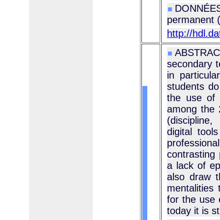
DONNÉES 
permanent 
http://hdl.d
ABSTRACT
secondary t
in particul
students do 
the use of 
among the 2
(discipline
digital too
professiona
contrasting 
a lack of ep
also draw t
mentalities 
for the use 
today it is s