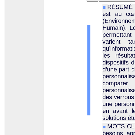
RÉSUMÉ : 
est au cœu
(Environnem
Humain). L
permettant 
varient t
qu’informat
les résult
dispositifs 
d’une part d
personnalisa
comparer
personnalis
des verrous
une personna
en avant l
solutions ét
MOTS CLÉS
besoins, ap