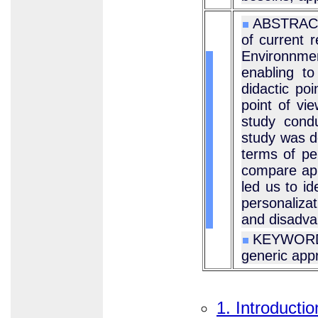
ABSTRACT :
of current 
Environnme
enabling to
didactic po
point of vie
study condu
study was de
terms of pe
compare app
led us to id
personalizat
and disadvan
KEYWORDS 
generic app
1. Introducti