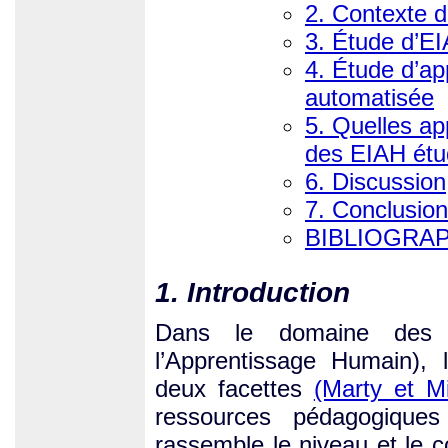
2. Contexte d
3. Étude d’EI
4. Étude d’ap
automatisée
5. Quelles ap
des EIAH étu
6. Discussion
7. Conclusion
BIBLIOGRA
1. Introduction
Dans le domaine des E
l’Apprentissage Humain), 
deux facettes
(Marty et Mi
ressources pédagogique
rassemble le niveau et le c