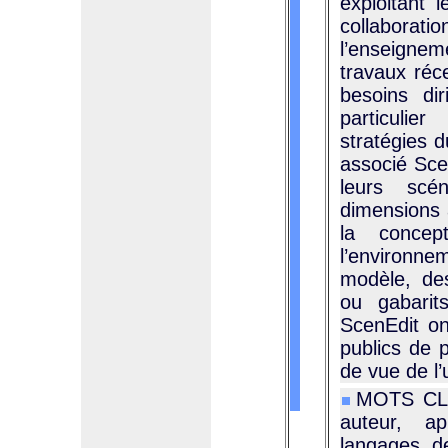
exploitant 
collabor
l’enseignem
travaux réc
besoins di
particulier
stratégies 
associé Sce
leurs scén
dimensions 
la concept
l’environn
modèle, de
ou gabarit
ScenEdit on
publics de 
de vue de l’ut
MOTS CLÉ
auteur, ap
langages d