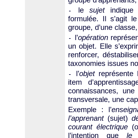
le
sujet
indique l
-
formulée. Il s’agit 
groupe, d’une classe, 
l’
opération
représe
-
un objet. Elle s’expr
renforcer, déstabilis
taxonomies issues no
l’
objet
représente l
-
item d’apprentissa
connaissances, une 
transversale, une capa
Exemple : l’
enseign
l’apprenant
(sujet)
d
courant électrique
(ob
l’intention que
le