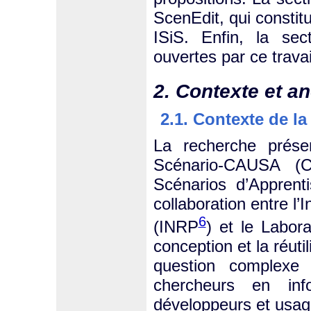
ScenEdit, qui consti
ISiS. Enfin, la sec
ouvertes par ce trava
2. Contexte et a
2.1. Contexte de la
La recherche prése
Scénario-CAUSA (C
Scénarios d’Apprent
collaboration entre l
6
(INRP
) et le Labor
conception et la réut
question complexe 
chercheurs en inf
développeurs et usage