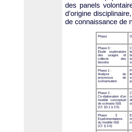
des panels volontair
d’origine disciplinai
de connaissance de 
Phase
O
Phase 0 :
C
Etude exploratoire
l
des usages et
b
collecte des
besoins
s
Phase 1 :
P
Analyse du
processus de
s
scénarisation
p
Phase 2 :
C
Co-élaboration d’un
c
modèle conceptuel
d
de scénario ISiS
s
(Cf. §3.1 à 3.5)
Phase 3 :
E
Expérimentations
m
du modèle ISiS
c
(Cf. § 3.6)