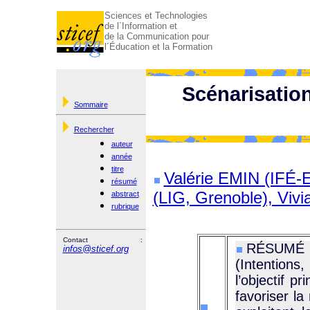
Sciences et Technologies
de l´Information et
de la Communication pour
l´Éducation et la Formation
Scénarisatio
Sommaire
Rechercher
auteur
année
titre
Valérie EMIN (IFÉ-
résumé
(LIG, Grenoble), Vi
abstract
rubrique
Contact :
RÉSUMÉ :
infos@sticef.org
(Intentions,
l’objectif pr
favoriser l