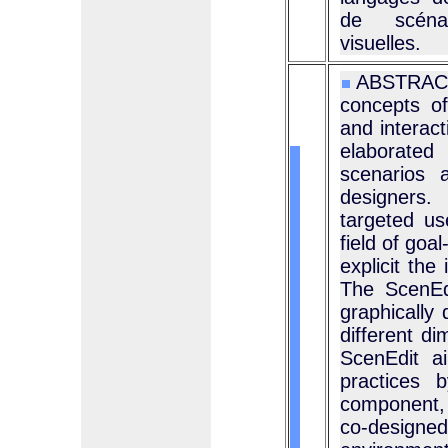
de scénar
visuelles.
ABSTRAC
concepts of
and interact
elaborated
scenarios 
designers.
targeted us
field of goa
explicit the
The ScenEdi
graphically 
different d
ScenEdit a
practices 
component, p
co-designed