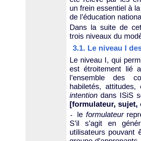
un frein essentiel à l
de l’éducation nationa
Dans la suite de ce
trois niveaux du modè
3.1. Le niveau I de
Le niveau I, qui perm
est étroitement lié 
l’ensemble des co
habiletés, attitudes,
intention
dans ISiS se
[formulateur, sujet,
le
formulateur
repré
-
S’il s’agit en géné
utilisateurs pouvant 
groupe d’apprenants, 