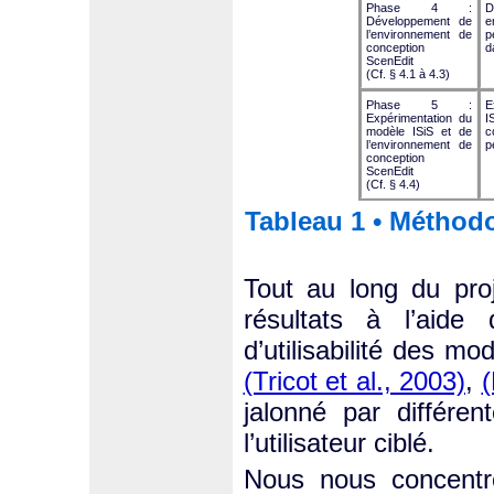
Phase 4 :
Développement de
e
l’environnement de
p
conception
d
ScenEdit
(Cf. § 4.1 à 4.3)
Phase 5 :
E
Expérimentation du
I
modèle ISiS et de
c
l’environnement de
p
conception
ScenEdit
(Cf. § 4.4)
Tableau 1 • Méthodo
Tout au long du pro
résultats à l’aide d
d’utilisabilité des m
(Tricot et al., 2003)
,
(
jalonné par différe
l’utilisateur ciblé.
Nous nous concentr