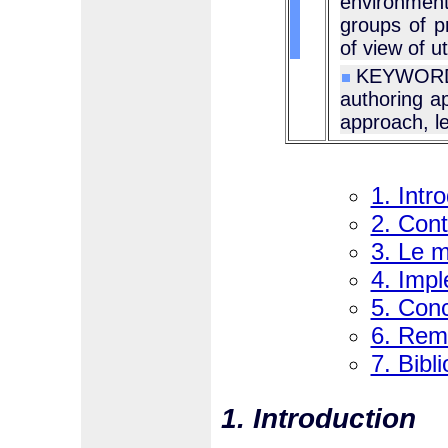
environmen
groups of p
of view of ut
KEYWORDS
authoring ap
approach, le
1. Intr
2. Cont
3. Le m
4. Impl
5. Conc
6. Rem
7. Bibl
1. Introduction