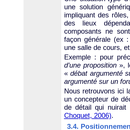
une solution généri
impliquant des rôles,
des lieux dépenda
composants ne sont 
façon générale (ex :
une salle de cours, et
Exemple : pour pré
d’une proposition
», l
«
débat argumenté s
argumenté sur un for
Nous retrouvons ici l
un concepteur de déc
de détail qui nuirai
Choquet, 2006)
.
3.4. Positionnemen