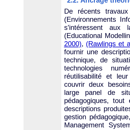
2.2. Ancrage théor
De récents travaux
(Environnements Inf
s’intéressent aux 
(Educational Modell
2000)
,
(Rawlings et a
fournir une descript
technique, de situa
technologies numé
réutilisabilité et le
couvrir deux besoin
large panel de sit
pédagogiques, tout e
descriptions produit
gestion pédagogique
Management Systems