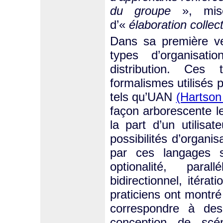
du groupe
», mise
d’«
élaboration collec
Dans sa première ve
types d’organisat
distribution. Ces
formalismes utilisés 
tels qu’UAN
(Hartson 
façon arborescente l
la part d’un utilisa
possibilités d’organi
par ces langages s
optionalité, paral
bidirectionnel, itérat
praticiens ont montr
correspondre à des
conception de scén