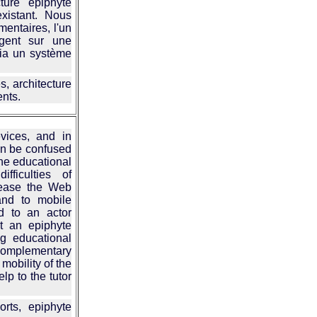
ture épiphyte
existant. Nous
mentaires, l'un
agent sur une
via un système
s, architecture
nts.
vices, and in
can be confused
 the educational
fficulties of
rease the Web
and to mobile
ed to an actor
nt an epiphyte
ng educational
complementary
mobility of the
lp to the tutor
ts, epiphyte