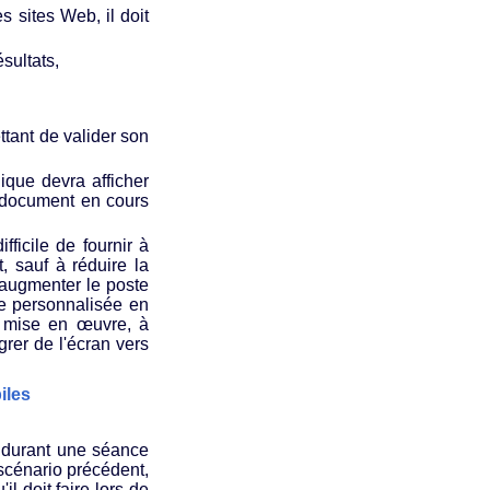
 sites Web, il doit
sultats,
tant de valider son
ique devra afficher
n document en cours
fficile de fournir à
, sauf à réduire la
d'augmenter le poste
ide personnalisée en
ra mise en œuvre, à
grer de l'écran vers
iles
r durant une séance
scénario précédent,
l doit faire lors de