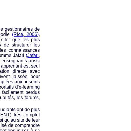
s gestionnaires de
oodle
(Rice, 2006)
,
citer que les plus
de structurer les
 des connaissances
comme Jafari
(Jafari,
es enseignants aussi
 apprenant est seul
tion directe avec
uvent laissée pour
aptées aux besoins
ortails d'e-learning
t facilement perdus
ualités, les forums,
tudiants ont de plus
ENT) très complet
i qu'au site de leur
t aisé de comprendre
rmations mises à sa