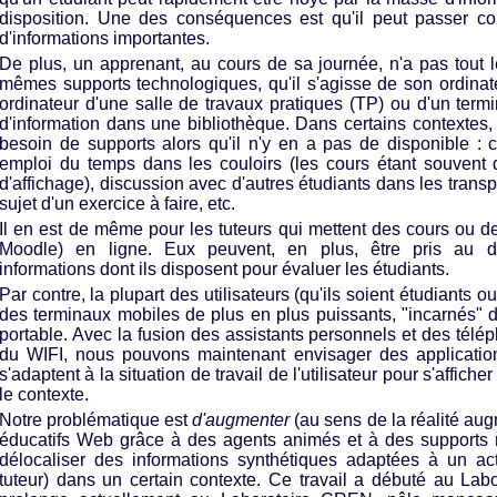
disposition. Une des conséquences est qu'il peut passer c
d'informations importantes.
De plus, un apprenant, au cours de sa journée, n'a pas tout
mêmes supports technologiques, qu'il s'agisse de son ordinat
ordinateur d'une salle de travaux pratiques (TP) ou d'un termi
d'information dans une bibliothèque. Dans certains contextes,
besoin de supports alors qu'il n'y en a pas de disponible : 
emploi du temps dans les couloirs (les cours étant souvent 
d'affichage), discussion avec d'autres étudiants dans les tran
sujet d'un exercice à faire, etc.
Il en est de même pour les tuteurs qui mettent des cours ou d
Moodle) en ligne. Eux peuvent, en plus, être pris au 
informations dont ils disposent pour évaluer les étudiants.
Par contre, la plupart des utilisateurs (qu'ils soient étudiants o
des terminaux mobiles de plus en plus puissants, "incarnés" 
portable. Avec la fusion des assistants personnels et des télé
du WIFI, nous pouvons maintenant envisager des applications
s'adaptent à la situation de travail de l'utilisateur pour s'affich
le contexte.
Notre problématique est
d'augmenter
(au sens de la réalité aug
éducatifs Web grâce à des agents animés et à des supports 
délocaliser des informations synthétiques adaptées à un ac
tuteur) dans un certain contexte. Ce travail a débuté au Lab