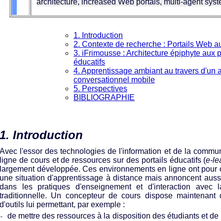
architecture, increased Web portals, multi-agent syst
1. Introduction
2. Contexte de recherche : Portails Web 
3. iFrimousse : Architecture épiphyte aux 
éducatifs
4. Apprentissage ambiant au travers d'un a
conversationnel mobile
5. Perspectives
BIBLIOGRAPHIE
1. Introduction
Avec l'essor des technologies de l'information et de la commun
ligne de cours et de ressources sur des portails éducatifs (
e-le
largement développée. Ces environnements en ligne ont pour ob
une situation d'apprentissage à distance mais annoncent aus
dans les pratiques d'enseignement et d'interaction avec 
traditionnelle. Un concepteur de cours dispose maintenant d
d'outils lui permettant, par exemple :
de mettre des ressources à la disposition des étudiants et de 
-