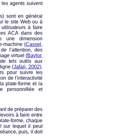
 les agents suivent
s) sont en général
sur le site Web ou à
utilisateurs à faire
e des ACA dans des
eb une dimension
mme-machine
(Cassel,
e l'attention, des
nage virtuel
(Baylor,
 de tels outils aux
 ligne
(Jafari, 2002)
.
rs pour suivre les
n de l'interactivité
 la plate-forme et la
e personnifiée et
nant de préparer des
voirs à faire entre
plate-forme, chaque
 sur lequel il peut
séance, puis, il doit