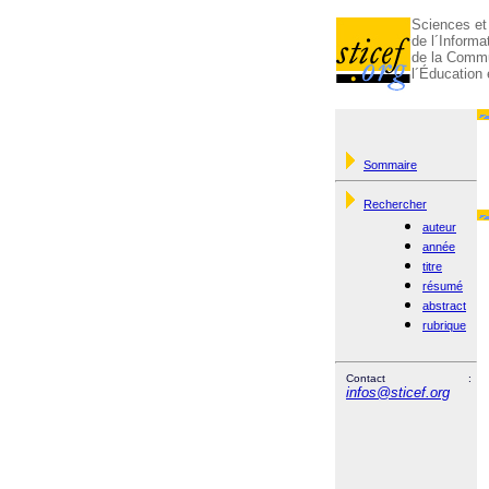
Sciences et
de l´Informa
de la Commu
l´Éducation 
Sommaire
Rechercher
auteur
année
titre
résumé
abstract
rubrique
Contact :
infos@sticef.org