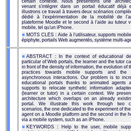
certain contexte. Nous présentons une architec
venant s'intégrer dans un portail éducatif déjà 
illustrons ce travail à travers deux scénarios complé
dédié à l'expérimentation de la mobilité de l'
plateforme Moodle et le second à l'aide au tuteur 
mobile, tel qu'un iPhone.
MOTS CLÉS : Aide à l'utilisateur, supports mobile
épiphyte, portails Web augmentés, système multi-age
ABSTRACT : In the context of educational de
particular of Web portals, the learner and the tutor 
in front of the density of information, the evolution of
practices towards mobile supports and the di
asynchronous interactions. Our problem is to inc
educational portals thanks to animated agents 
supports to relocate synthetic information adapt
(learner or tutor) in a certain context. We prese
architecture which overlaps on an already existi
portal. We illustrate this work through two 
scenarios, the one dedicated to the experiment of the 
agent on a Moodle platform and the second in the he
via a mobile system, such as an iPhone.
KEYWORDS : Help to the user, mobile suppor