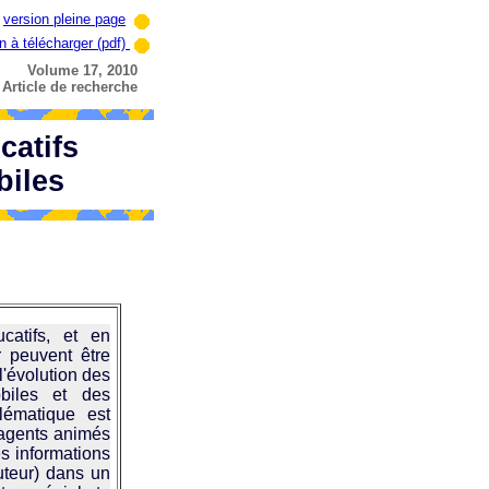
version pleine page
n à télécharger (pdf)
Volume 17, 2010
Article de recherche
catifs
biles
atifs, et en
ur peuvent être
l'évolution des
biles et des
blématique est
 agents animés
s informations
uteur) dans un