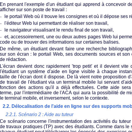
En prenant l'exemple d'un étudiant qui apprend à concevoir des
afficher sur son poste de travail :
le portail Web où il trouve les consignes et où il dépose ses ré
-
l'éditeur Web lui permettant de réaliser son travail,
-
le navigateur visualisant le rendu final de son travail,
-
et, accessoirement, une ou deux autres pages Web lui permet
-
code ou de trouver des informations sur certaines balises.
De même, un étudiant devant faire une recherche bibliograph
sur son écran : le portail Web, ses documents sources et so
de rédaction.
L'écran devient donc rapidement 'trop petit' et il devient vite di
l'étudiant un système d'aide en ligne visible à chaque instant
taille de l'écran dont il dispose. De là vient notre proposition 
de travail de l'étudiant via un terminal mobile lui servant d'a
fonction des actions qu'il a déjà effectuées. Cette aide se
terme, par l'intermédiaire de l'ACA qui aura la possibilité de mi
le terminal mobile, et inversement, selon le contexte.
2.2. Délocalisation de l'aide en ligne sur des supports mob
2.2.1. Scénario 2 : Aide au tuteur
Ce scénario concerne l'instrumentation des activités du tuteu
de travaux pratiques (TP) avec des étudiants. Comme dans le 
chaque étudiant peut télécharger les énoncés des exercices qu'i