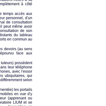
omplètement à côté
 le temps accès aux
eur personnel, d'un
nal de consultation
 il peut même avoir
consultation de son
distants du tableau
sports en commun au
es devoirs (au sens
dépourvu face aux
u tuteurs) possèdent
dans leur téléphone
phones, avec l'essor
 ubiquitaires, qui
er différemment selon
mentée) les portails
mobiles en vue d'y
teur (apprenant ou
oratoire LIUM et se