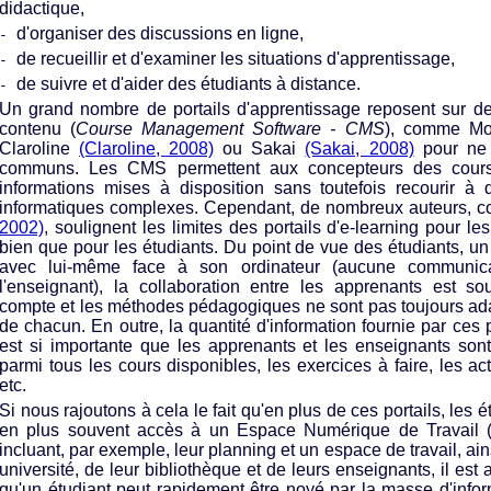
didactique,
d'organiser des discussions en ligne,
-
de recueillir et d'examiner les situations d'apprentissage,
-
de suivre et d'aider des étudiants à distance.
-
Un grand nombre de portails d'apprentissage reposent sur de
contenu (
Course Management Software - CMS
), comme M
Claroline
(Claroline, 2008)
ou Sakai
(Sakai, 2008)
pour ne 
communs. Les CMS permettent aux concepteurs des cours 
informations mises à disposition sans toutefois recourir à
informatiques complexes. Cependant, de nombreux auteurs, 
2002)
, soulignent les limites des portails d'e-learning pour l
bien que pour les étudiants. Du point de vue des étudiants, un
avec lui-même face à son ordinateur (aucune communica
l'enseignant), la collaboration entre les apprenants est so
compte et les méthodes pédagogiques ne sont pas toujours ad
de chacun. En outre, la quantité d'information fournie par ces p
est si importante que les apprenants et les enseignants son
parmi tous les cours disponibles, les exercices à faire, les act
etc.
Si nous rajoutons à cela le fait qu'en plus de ces portails, les é
en plus souvent accès à un Espace Numérique de Travail (
incluant, par exemple, leur planning et un espace de travail, ains
université, de leur bibliothèque et de leurs enseignants, il es
qu'un étudiant peut rapidement être noyé par la masse d'info