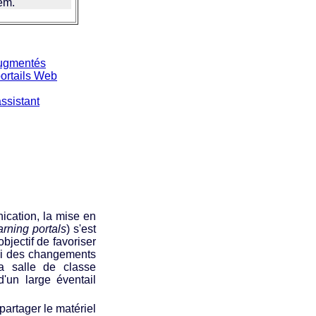
em.
augmentés
portails Web
ssistant
ication, la mise en
arning portals
) s'est
jectif de favoriser
si des changements
la salle de classe
'un large éventail
partager le matériel