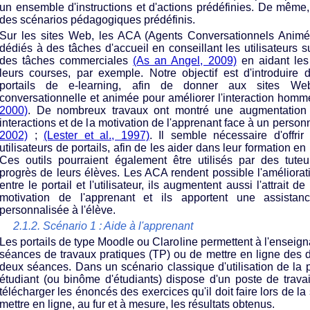
un ensemble d'instructions et d'actions prédéfinies. De même,
des scénarios pédagogiques prédéfinis.
Sur les sites Web, les ACA (Agents Conversationnels Animé
dédiés à des tâches d'accueil en conseillant les utilisateurs 
des tâches commerciales
(As an Angel, 2009)
en aidant les 
leurs courses, par exemple. Notre objectif est d'introduir
portails de e-learning, afin de donner aux sites W
conversationnelle et animée pour améliorer l'interaction ho
2000)
. De nombreux travaux ont montré une augmentation d
interactions et de la motivation de l'apprenant face à un person
2002)
;
(Lester et al., 1997)
. Il semble nécessaire d'offrir
utilisateurs de portails, afin de les aider dans leur formation en
Ces outils pourraient également être utilisés par des tuteu
progrès de leurs élèves. Les ACA rendent possible l'amélioratio
entre le portail et l'utilisateur, ils augmentent aussi l'attrait de
motivation de l'apprenant et ils apportent une assistanc
personnalisée à l'élève.
2.1.2. Scénario 1 : Aide à l'apprenant
Les portails de type Moodle ou Claroline permettent à l'enseig
séances de travaux pratiques (TP) ou de mettre en ligne des de
deux séances. Dans un scénario classique d'utilisation de la 
étudiant (ou binôme d'étudiants) dispose d'un poste de travail
télécharger les énoncés des exercices qu'il doit faire lors de la 
mettre en ligne, au fur et à mesure, les résultats obtenus.