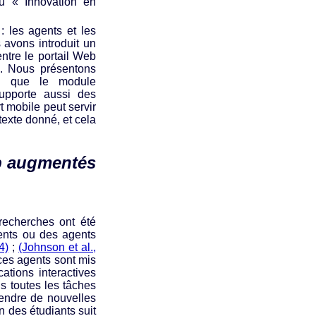
u « Innovation en
 les agents et les
avons introduit un
entre le portail Web
ion. Nous présentons
nsi que le module
supporte aussi des
 mobile peut servir
texte donné, et cela
eb augmentés
recherches ont été
gents ou des agents
4)
;
(Johnson et al.,
 ces agents sont mis
tions interactives
s toutes les tâches
rendre de nouvelles
ion des étudiants suit