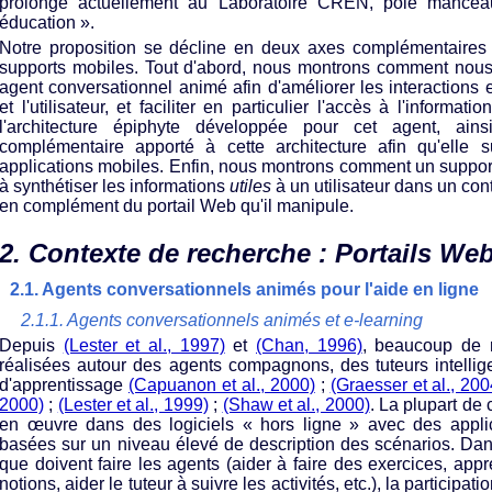
prolonge actuellement au Laboratoire CREN, pôle mancea
éducation ».
Notre proposition se décline en deux axes complémentaires :
supports mobiles. Tout d'abord, nous montrons comment nous 
agent conversationnel animé afin d'améliorer les interactions 
et l'utilisateur, et faciliter en particulier l'accès à l'informat
l'architecture épiphyte développée pour cet agent, ai
complémentaire apporté à cette architecture afin qu'elle 
applications mobiles. Enfin, nous montrons comment un support
à synthétiser les informations
utiles
à un utilisateur dans un con
en complément du portail Web qu'il manipule.
2. Contexte de recherche : Portails W
2.1. Agents conversationnels animés pour l'aide en ligne
2.1.1. Agents conversationnels animés et e-learning
Depuis
(Lester et al., 1997)
et
(Chan, 1996)
, beaucoup de 
réalisées autour des agents compagnons, des tuteurs intelli
d'apprentissage
(Capuanon et al., 2000)
;
(Graesser et al., 200
2000)
;
(Lester et al., 1999)
;
(Shaw et al., 2000)
. La plupart de
en œuvre dans des logiciels « hors ligne » avec des applica
basées sur un niveau élevé de description des scénarios. Dan
que doivent faire les agents (aider à faire des exercices, app
notions, aider le tuteur à suivre les activités, etc.), la participat