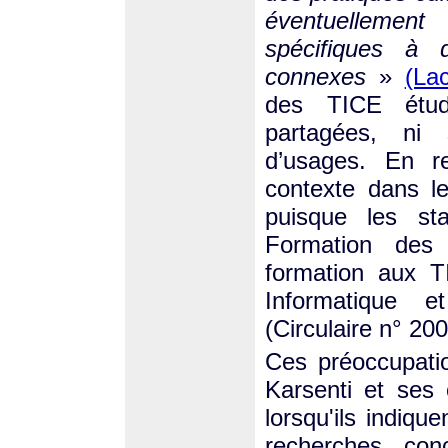
éventuellement
spécifiques à d
connexes
»
(La
des TICE étud
partagées, ni 
d’usages. En r
contexte dans le
puisque les sta
Formation des 
formation aux TI
Informatique e
(Circulaire n° 2
Ces préoccupatio
Karsenti et ses 
lorsqu'ils indiqu
recherches conc