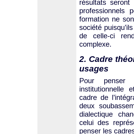
résultats seron
professionnels 
formation ne so
société puisqu’il
de celle-ci ren
complexe.
2. Cadre théo
usages
Pour penser l
institutionnelle
cadre de l’intég
deux soubasseme
dialectique cha
celui des représ
penser les cadre