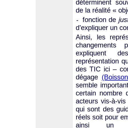
déterminent sou
de la réalité « obj
fonction de
jus
-
d’expliquer un c
Ainsi, les repr
changements pui
expliquent d
représentation qu
des TIC ici – co
dégage
(Boisson
semble importan
certain nombre 
acteurs vis-à-vi
qui sont des gui
réels soit pour 
ainsi un l