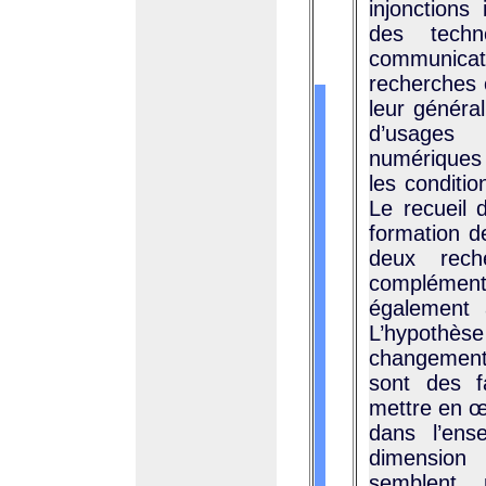
injonctions
des techn
communicat
recherches o
leur général
d’usages 
numériques 
les conditio
Le recueil 
formation d
deux rech
complément
également 
L’hypothè
changement 
sont des f
mettre en œ
dans l’ens
dimension 
semblent 