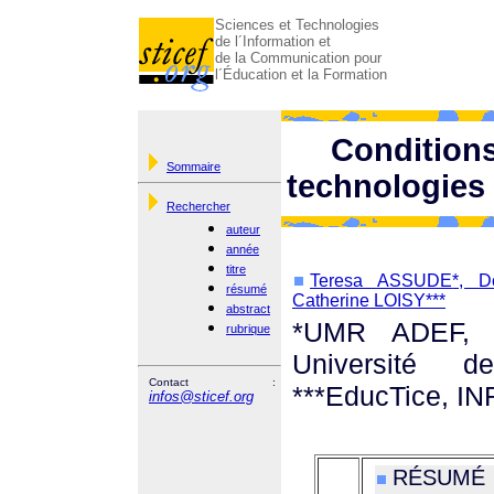
Sciences et Technologies
de l´Information et
de la Communication pour
l´Éducation et la Formation
Condition
Sommaire
technologies
Rechercher
auteur
année
titre
Teresa ASSUDE
*, D
résumé
Catherine LOISY***
abstract
*UMR ADEF, U
rubrique
Université 
Contact :
***EducTice, 
infos@sticef.org
RÉSUMÉ :