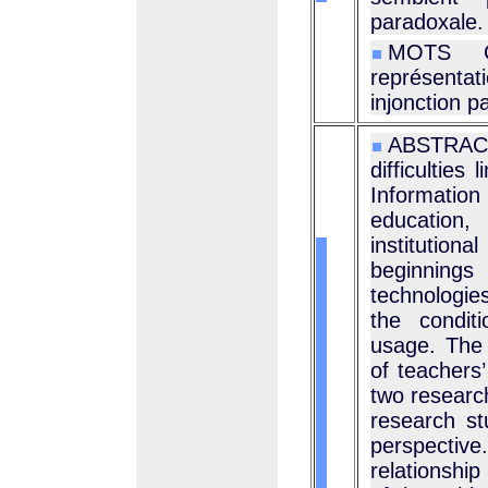
paradoxale.
MOTS CL
représentat
injonction 
ABSTRACT 
difficulties
Informatio
education,
institution
beginnings 
technologie
the condit
usage. The d
of teachers’
two research
research st
perspectiv
relationship