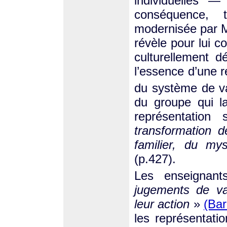
individuelles —
conséquence, t
modernisée par M
révèle pour lui 
culturellement d
l’essence d’une 
du système de val
du groupe qui la
représentatio
transformation d
familier, du my
(p.427).
Les enseigna
jugements de va
leur action
»
(Bar
les représentati