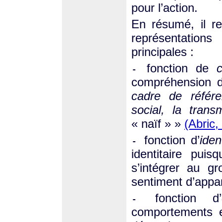
pour l’action.
En résumé, il re
représentatio
principales :
fonction de
-
compréhension 
cadre de référ
social, la trans
« naïf » »
(Abric,
fonction d’
iden
-
identitaire puis
s’intégrer au g
sentiment d’appa
fonction d’
-
comportements e