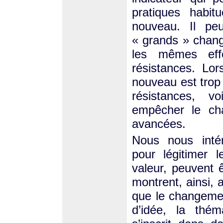
pratiques habit
nouveau. Il pe
« grands » chang
les mêmes eff
résistances. Lor
nouveau est trop
résistances, v
empêcher le cha
avancées.
Nous nous intér
pour légitimer 
valeur, peuvent 
montrent, ainsi,
que le changeme
d’idée, la thé