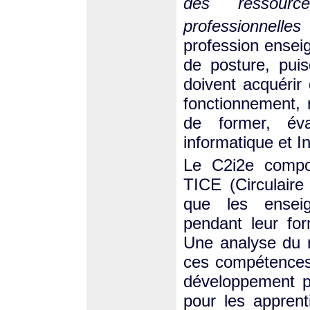
des ressourc
professionnelles
profession enseig
de posture, pui
doivent acquérir
fonctionnement, 
de former, éva
informatique et I
Le C2i2e compor
TICE (Circulair
que les enseign
pendant leur form
Une analyse du r
ces compétences 
développement p
pour les apprent