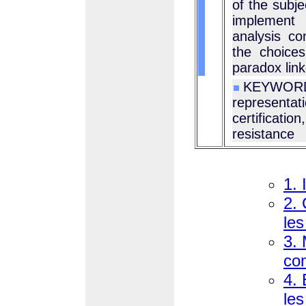
of the subje
implement 
analysis co
the choice
paradox link
KEYWORD
representat
certificat
resistance
1. 
2.
le
3. 
co
4.
le