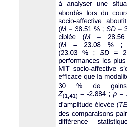
à analyser une situa
abordés lors du cour
socio-affective abou
(
M
= 38.51 % ;
SD
= 3
ciblée (
M
= 28.5
(
M
= 23.08 % 
(23.03 % ;
SD
= 27.
performances les plus
MiT socio-affective s’
efficace que la modali
30 % de gains r
Z
= -2.884 ;
p
= .
(1,41)
d’amplitude élevée (
T
des comparaisons pair
différence statisti