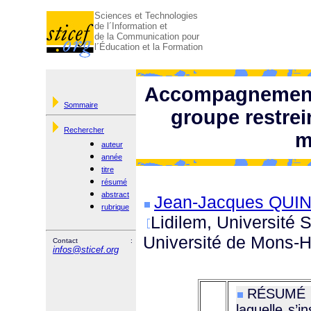
Sciences et Technologies
de l´Information et
de la Communication pour
l´Éducation et la Formation
Accompagnement 
Sommaire
groupe restrein
Rechercher
m
auteur
année
titre
résumé
abstract
Jean-Jacques QUI
rubrique
Lidilem, Université 
Université de Mons-H
Contact :
infos@sticef.org
RÉSUMÉ :
laquelle s’in