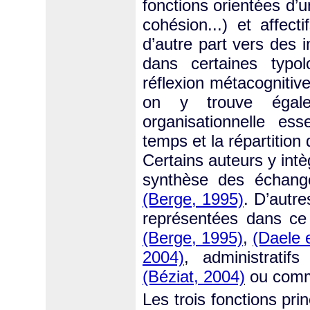
fonctions orientées d’u
cohésion...) et affect
d’autre part vers des
dans certaines typol
réflexion métacognitive
on y trouve égale
organisationnelle es
temps et la répartitio
Certains auteurs y intè
synthèse des échang
(Berge, 1995)
. D’autre
représentées dans ce
(Berge, 1995)
,
(Daele 
2004)
, administratif
(Béziat, 2004)
ou commu
Les trois fonctions pri