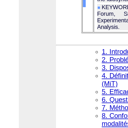
KEYWORDS 
Forum, Sm
Experiment
Analysis.
1. Introd
2. Probl
3. Dispo
4. Défini
(MiT)
5. Effica
6. Quest
7. Métho
8. Confo
modalité