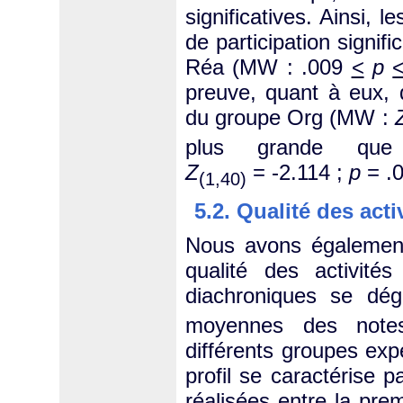
significatives. Ainsi,
de participation signif
Réa (MW : .009
<
p
preuve, quant à eux, 
du groupe Org (MW :
plus grande q
Z
= -2.114 ;
p
= .0
(1,40)
5.2. Qualité des acti
Nous avons également
qualité des activités
diachroniques se dég
moyennes des notes
différents groupes exp
profil se caractérise 
réalisées entre la prem