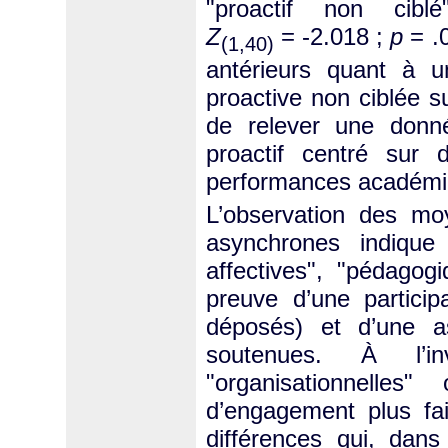
"proactif non cib
Z
= -2.018 ;
p
= .0
(1,40)
antérieurs quant à u
proactive non ciblée s
de relever une donnée
proactif centré sur d
performances académiq
L’observation des m
asynchrones indique
affectives", "pédagogi
preuve d’une partici
déposés) et d’une as
soutenues. À l’in
"organisationnelle
d’engagement plus fai
différences qui, dans