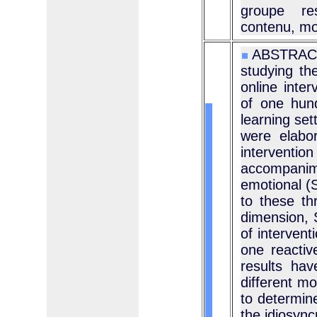
groupe res
contenu, mo
ABSTRACT 
studying the
online inte
of one hund
learning set
were elabo
intervent
accompanim
emotional (S
to these th
dimension, 
of intervent
one reactiv
results hav
different mo
to determine
the idiosync