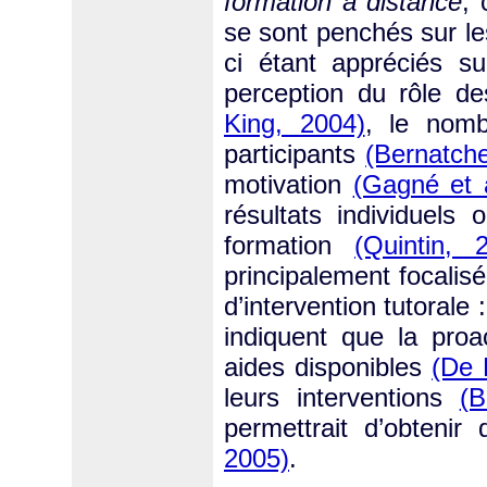
formation à distance
, 
se sont penchés sur le
ci étant appréciés s
perception du rôle d
King, 2004)
, le nomb
participants
(Bernatch
motivation
(Gagné et a
résultats individuels
formation
(Quintin, 
principalement focalis
d’intervention tutorale 
indiquent que la proact
aides disponibles
(De 
leurs interventions
(B
permettrait d’obtenir 
2005)
.