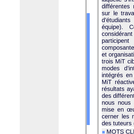
différentes 
sur le trav
d’étudiants
équipe). 
considéran
participen
composantes
et organisa
trois MiT c
modes d’in
intégrés en
MiT réactiv
résultats a
des différen
nous nous a
mise en œuv
cerner les 
des tuteurs
MOTS CLÉS