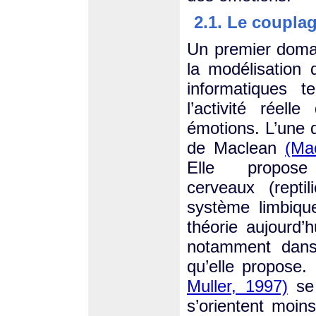
2.1. Le couplag
Un premier domai
la modélisation 
informatiques t
l’activité réel
émotions. L’une d
de Maclean
(Ma
Elle propos
cerveaux (repti
système limbique
théorie aujourd’
notamment dans 
qu’elle propose.
Muller, 1997)
se 
s’orientent moin