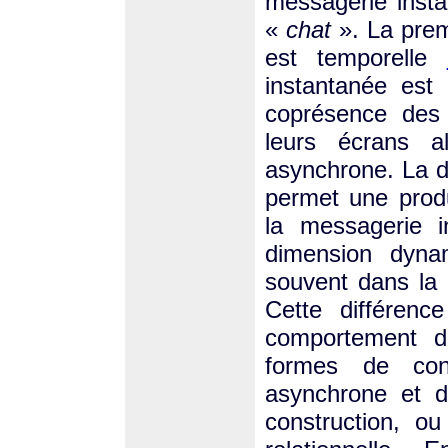
messagerie insta
«
chat
». La premi
est temporelle
instantanée est
coprésence des 
leurs écrans a
asynchrone. La de
permet une produ
la messagerie i
dimension dyna
souvent dans la 
Cette différenc
comportement de
formes de con
asynchrone et d
construction, o