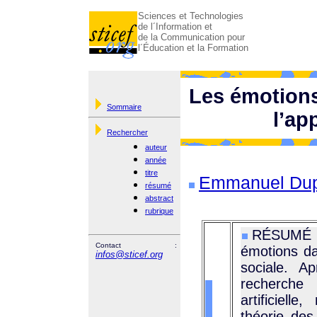
Sciences et Technologies
de l´Information et
de la Communication pour
l´Éducation et la Formation
Les émotions 
Sommaire
l’ap
Rechercher
auteur
année
titre
Emmanuel Dup
résumé
abstract
rubrique
RÉSUMÉ : 
Contact :
émotions da
infos@sticef.org
sociale. A
recherche 
artificiell
théorie de