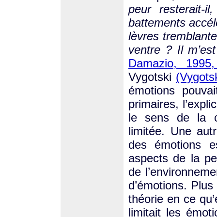
peur resterait-i
battements accélé
lèvres tremblante
ventre ? Il m’es
Damazio, 1995,
Vygotski
(Vygots
émotions pouvai
primaires, l’expl
le sens de la c
limitée. Une aut
des émotions es
aspects de la pe
de l’environneme
d’émotions. Plus 
théorie en ce qu’e
limitait les émo