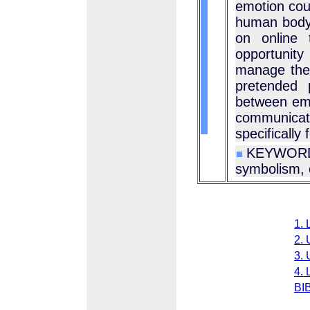
emotion cou
human body 
on online 
opportunit
manage thei
pretended 
between emo
communica
specifically 
KEYWORD
symbolism, o
1. 
2. 
3. 
4. 
BI