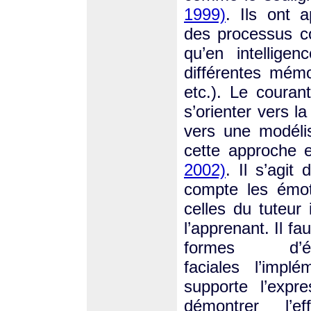
1999)
. Ils ont 
des processus co
qu’en intelligen
différentes mémoi
etc.). Le couran
s’orienter vers l
vers une modéli
cette approche e
2002)
. Il s’agit
compte les émot
celles du tuteur
l’apprenant. Il fa
formes d’é
faciales l’impl
supporte l’expr
démontrer l’e