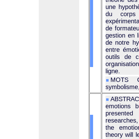
une hypothè
du corps
expérimenta
de formateu
gestion en 
de notre hy
entre émoti
outils de 
organisatio
ligne.
MOTS CL
symbolisme,
ABSTRACT
emotions b
presented n
researches,
the emotio
theory will 