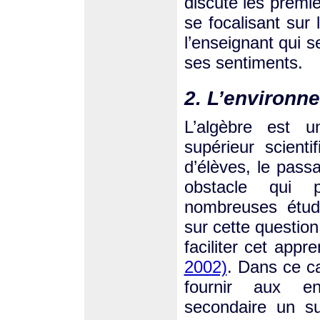
discute les premiè
se focalisant sur 
l’enseignant qui s
ses sentiments.
2. L’environn
L’algèbre est u
supérieur scient
d’élèves, le passa
obstacle qui p
nombreuses étud
sur cette questio
faciliter cet app
2002)
. Dans ce ca
fournir aux e
secondaire un sup