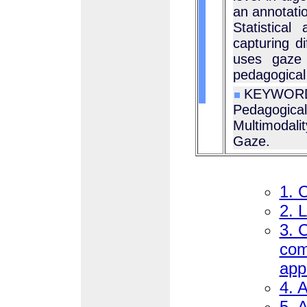
an annotatio
Statistical
capturing di
uses gaze 
pedagogical
KEYWORD
Pedagogi
Multimodali
Gaze.
1. 
2. 
3. 
com
app
4. 
5. 