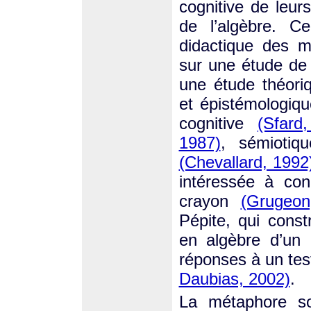
cognitive de leur
de l’algèbre. C
didactique des 
sur une étude de 
une étude théori
et épistémologiq
cognitive
(Sfard
1987)
, sémioti
(Chevallard, 1992
intéressée à con
crayon
(Grugeon
Pépite, qui const
en algèbre d’un 
réponses à un tes
Daubias, 2002)
.
La métaphore so