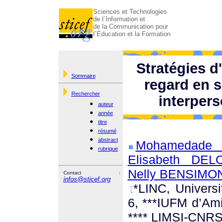
Sciences et Technologies
de l´Information et
de la Communication pour
l´Éducation et la Formation
Stratégies d'
Sommaire
regard en 
Rechercher
interper
auteur
année
titre
résumé
abstract
Mohamedade 
rubrique
Elisabeth DEL
Nelly BENSIMON
Contact :
infos@sticef.org
*LINC, Universi
6, ***IUFM d’Am
**** LIMSI-CNRS 