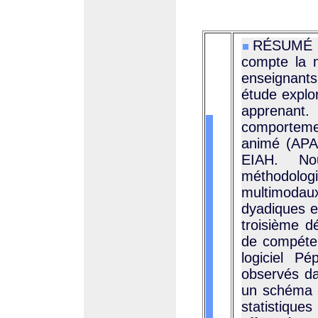
RÉSUMÉ :
compte la m
enseignants
étude explo
apprenant
comporteme
animé (APA
EIAH. No
méthodologi
multimodau
dyadiques e
troisième d
de compéte
logiciel P
observés da
un schéma d
statistiqu