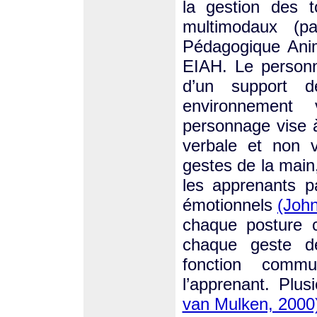
la gestion des t
multimodaux (p
Pédagogique Ani
EIAH. Le personn
d’un support 
environnement
personnage vise 
verbale et non v
gestes de la main
les apprenants p
émotionnels
(John
chaque posture c
chaque geste d
fonction commu
l’apprenant. Plu
van Mulken, 2000