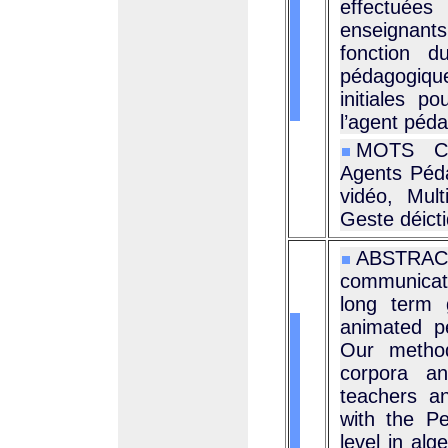
effectuées
enseignant
fonction d
pédagogique
initiales p
l’agent péda
MOTS CLÉ
Agents Péd
vidéo, Mul
Geste déicti
ABSTRACT
communicati
long term 
animated p
Our method
corpora an
teachers a
with the Pe
level in al