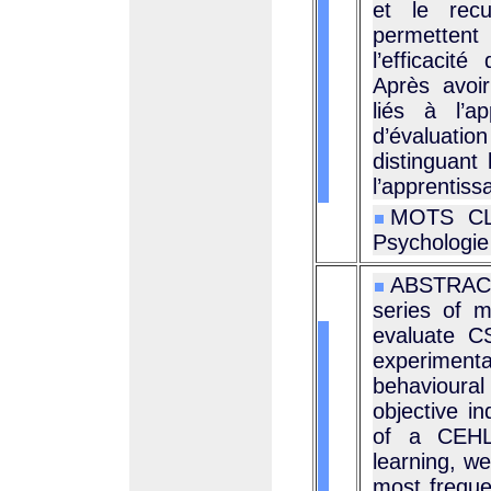
et le recu
permettent 
l’efficacit
Après avoi
liés à l’a
d’évaluati
distinguant
l’apprentiss
MOTS CLÉ
Psychologie
ABSTRACT :
series of m
evaluate CS
experimenta
behavioura
objective in
of a CEHL.
learning, we
most frequen