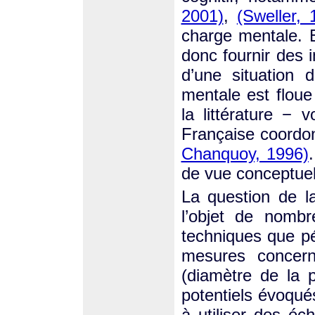
2001)
,
(Sweller, 
charge mentale. 
donc fournir des 
d’une situation 
mentale est floue 
la littérature − 
Française coordo
Chanquoy, 1996)
de vue conceptuel
La question de l
l’objet de nomb
techniques que p
mesures concern
(diamètre de la p
potentiels évoqué
à utiliser des éch