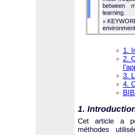
between m
learning.
KEYWORD
environment,
1. I
2. 
l’a
3. 
4. 
BI
1. Introductio
Cet article a p
méthodes utilis