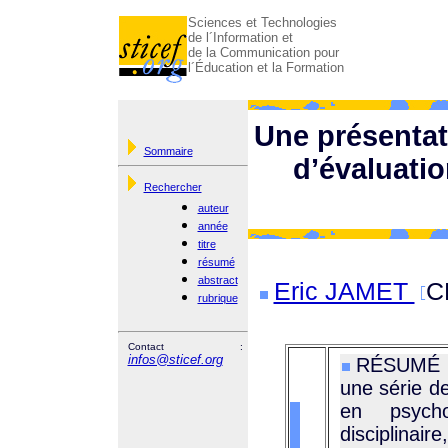
Sciences et Technologies
de l´Information et
de la Communication pour
l´Éducation et la Formation
Une présentat
Sommaire
d’évaluati
Rechercher
auteur
année
titre
résumé
abstract
Eric JAMET
C
rubrique
Contact :
infos@sticef.org
RÉSUMÉ : L
une série d
en psych
disciplinair