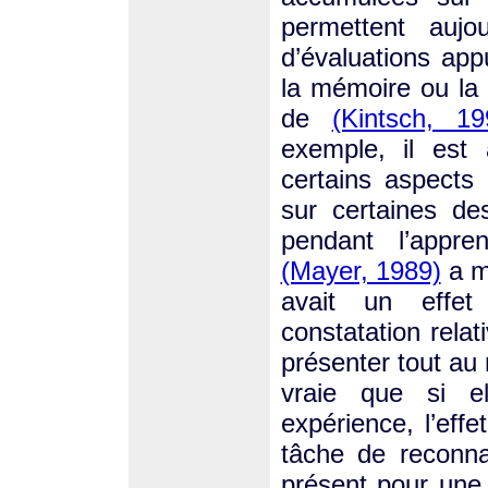
permettent auj
d’évaluations ap
la mémoire ou la
de
(Kintsch, 19
exemple, il est 
certains aspects
sur certaines de
pendant l’appre
(Mayer, 1989)
a mo
avait un effet 
constatation rela
présenter tout au
vraie que si el
expérience, l’effe
tâche de reconna
présent pour une t