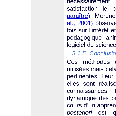
nécessairement
satisfaction le
paraître)
. Moreno
al., 2001)
observen
fois sur l’intérêt 
pédagogique ani
logiciel de science
3.1.5. Conclusi
Ces méthodes of
utilisées mais cela
pertinentes. Leur 
elles sont réali
connaissances.
dynamique des pr
cours d’un appren
posteriori
est qu