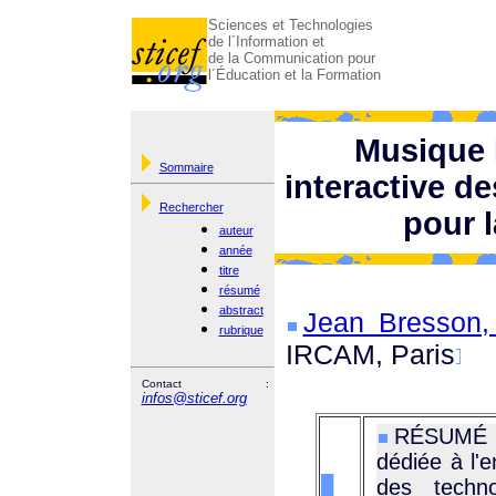
Sciences et Technologies
de l´Information et
de la Communication pour
l´Éducation et la Formation
Musique 
Sommaire
interactive d
Rechercher
pour 
auteur
année
titre
résumé
abstract
Jean Bresson,
rubrique
IRCAM, Paris
Contact :
infos@sticef.org
RÉSUMÉ : 
dédiée à l'
des techno