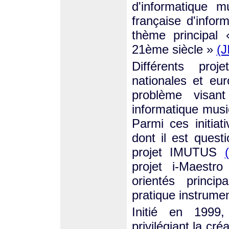
d'informatique m
française d'info
thème principal
21ème siècle »
(J
Différents proj
nationales et eu
problème visan
informatique musi
Parmi ces initiat
dont il est quest
projet IMUTUS
projet i-Maestr
orientés princi
pratique instrumen
Initié en 1999
privilégiant la cré