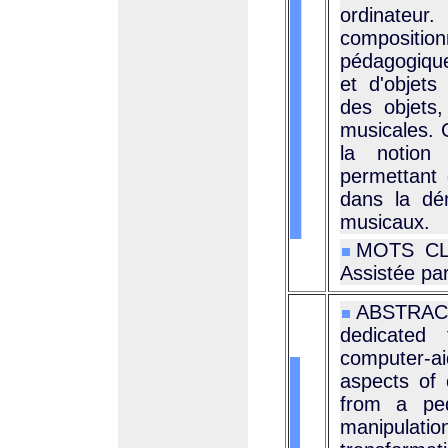
ordinateur
compositio
pédagogique
et d'objets
des objets,
musicales. 
la notion
permettant
dans la dé
musicaux.
MOTS CLÉ
Assistée par
ABSTRACT 
dedicated
computer-a
aspects of 
from a ped
manipulati