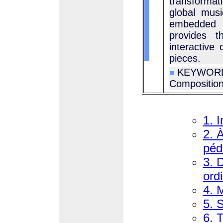
transformat
global musi
embedded 
provides t
interactive
pieces.
KEYWORDS
Composition
1. I
2. 
péd
3. 
ord
4. 
5. 
6. 