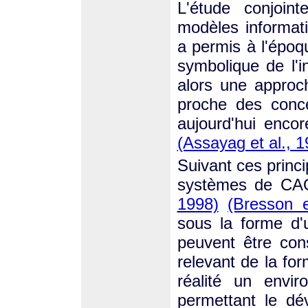
L'étude conjoin
modèles informati
a permis à l'époq
symbolique de l'i
alors une approch
proche des conce
aujourd'hui enco
(Assayag et al., 1
Suivant ces princi
systèmes de CAO
1998)
(Bresson e
sous la forme d'
peuvent être cons
relevant de la fo
réalité un envi
permettant le d