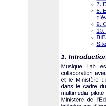
7. 
8. 
d'é
9. 
10.
BI
Site
1. Introductio
Musique Lab es
collaboration ave
et le Ministère 
dans le cadre du
multimédia piloté
Ministère de l'Ed