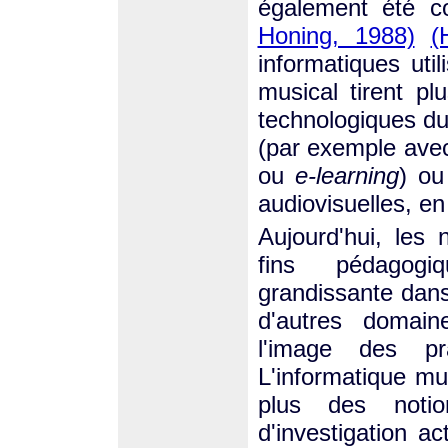
également été 
Honing, 1988)
(
informatiques uti
musical tirent pl
technologiques du 
(par exemple avec 
ou
e-learning
) ou
audiovisuelles, en 
Aujourd'hui, les 
fins pédagogi
grandissante dan
d'autres domain
l'image des pr
L'informatique mu
plus des noti
d'investigation ac