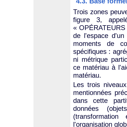
4.3. Base formel
Trois zones peuven
figure 3, appe
« OPÉRATEURS » 
de l'espace d'un
moments de cou
spécifiques : agr
ni métrique parti
ce matériau à l'a
matériau.
Les trois niveau
mentionnées pré
dans cette part
données (objet
(transformation
l'organisation glob