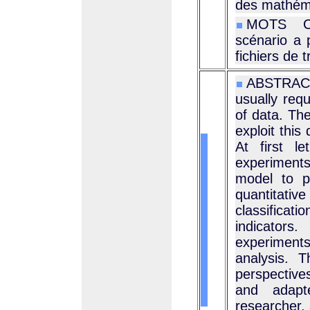
des mathém
MOTS CL
scénario a p
fichiers de
ABSTRACT
usually requ
of data. The
exploit this
At first l
experiment
model to p
quantitati
classificat
indicators
experiments
analysis. 
perspectives
and adapte
researcher,