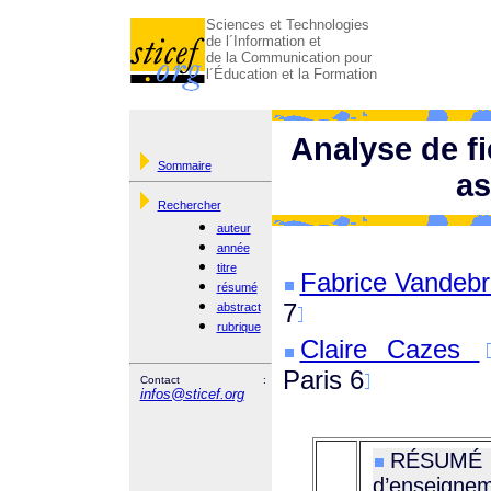
Sciences et Technologies
de l´Information et
de la Communication pour
l´Éducation et la Formation
Analyse de fi
Sommaire
as
Rechercher
auteur
année
titre
Fabrice Vandeb
résumé
7
abstract
rubrique
Claire Cazes
Paris 6
Contact :
infos@sticef.org
RÉSUMÉ :
d’enseign