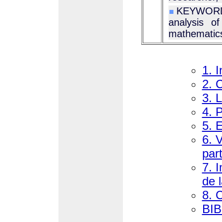
KEYWORDS 
analysis of 
mathematic
1. I
2. 
3. 
4. 
5. 
6. 
par
7. 
de 
8. 
BI