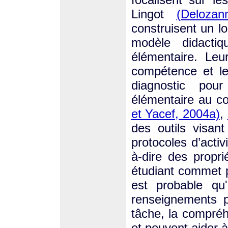
Lingot
(Deloza
construisent un lo
modèle didacti
élémentaire. Leu
compétence et le 
diagnostic pou
élémentaire au co
et Yacef, 2004a)
,
des outils visan
protocoles d’activ
à-dire des propri
étudiant commet pa
est probable qu'
renseignements p
tâche, la compré
et peuvent aider à