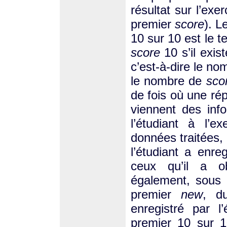
résultat sur l’ex
premier
score
). L
10 sur 10 est le 
score
10 s’il exis
c’est-à-dire le no
le nombre de
sco
de fois où une rép
viennent des inf
l’étudiant à l’
données traitées,
l’étudiant a enr
ceux qu’il a o
également, sous 
premier
new
, d
enregistré par l
premier 10 sur 10