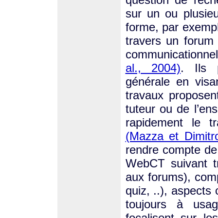
sur un ou plusieur
forme, par exempl
travers un foru
communicationnel
al., 2004)
. Ils
générale en visan
travaux proposent 
tuteur ou de l’en
rapidement le tr
(Mazza et Dimitr
rendre compte de l
WebCT suivant tro
aux forums), comp
quiz, ..), aspects 
toujours à usa
focalisent sur le