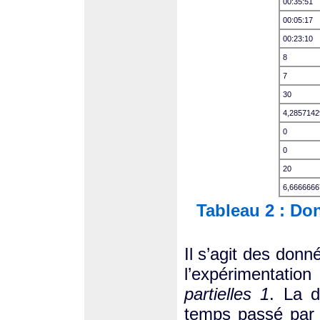
00:35:51
00:05:17
00:23:10
8
7
30
4,2857142
0
0
20
6,6666666
Tableau 2 : Don
Il s’agit des donn
l’expérimentatio
partielles 1
. La d
temps passé par 