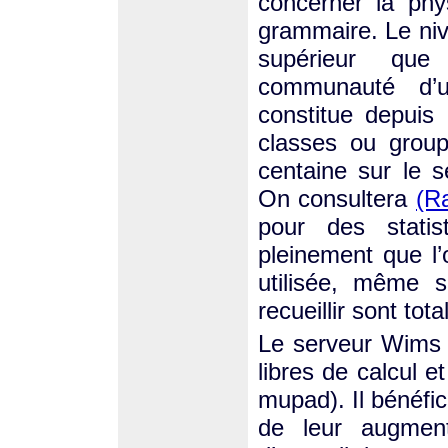
concerner la phy
grammaire. Le niv
supérieur que
communauté d’u
constitue depuis
classes ou grou
centaine sur le se
On consultera
(R
pour des statist
pleinement que l’
utilisée, même s
recueillir sont tot
Le serveur Wims u
libres de calcul e
mupad). Il bénéfici
de leur augment