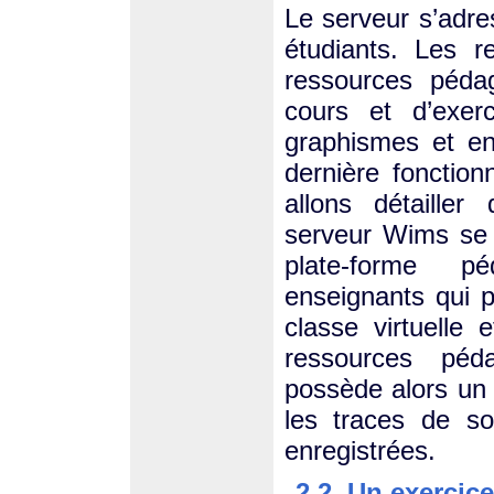
Le serveur s’adre
étudiants. Les r
ressources péda
cours et d’exer
graphismes et enf
dernière fonction
allons détaille
serveur Wims se r
plate-forme p
enseignants qui p
classe virtuelle 
ressources péd
possède alors un 
les traces de so
enregistrées.
2.2. Un exercic