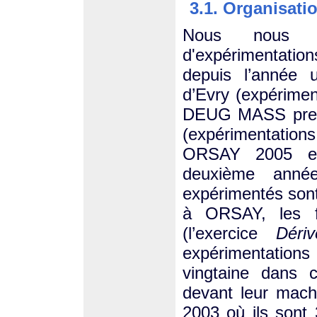
3.1. Organisati
Nous nous a
d'expérimentatio
depuis l’année u
d’Evry (expérim
DEUG MASS premiè
(expérimentat
ORSAY 2005 en
deuxième année
expérimentés sont
à ORSAY, les fo
(l’exercice
Déri
expérimentatio
vingtaine dans 
devant leur mach
2003 où ils sont 