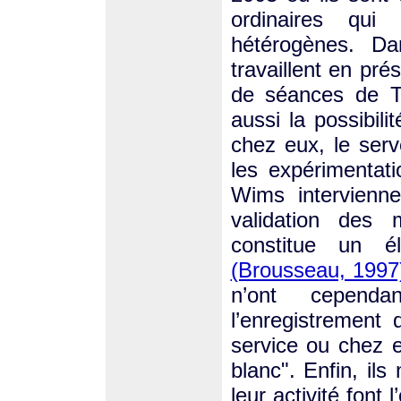
ordinaires qu
hétérogènes. Da
travaillent en pr
de séances de TD
aussi la possibilit
chez eux, le ser
les expérimentati
Wims intervienne
validation des
constitue un é
(Brousseau, 1997
n’ont cependa
l’enregistrement 
service ou chez e
blanc". Enfin, il
leur activité font 