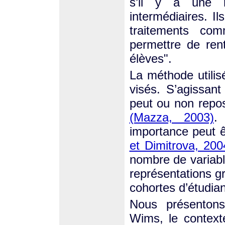
s’il y a une ré
intermédiaires. I
traitements com
permettre de ren
élèves".
La méthode utilisé
visés. S’agissant
peut ou non repo
(Mazza, 2003)
.
importance peut ê
et Dimitrova, 200
nombre de variable
représentations g
cohortes d’étudian
Nous présentons
Wims, le context