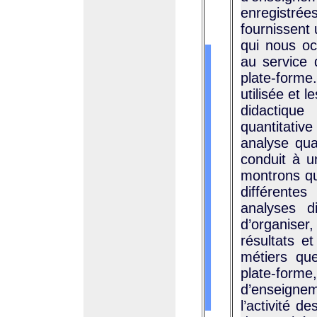
enregistrées
fournissent
qui nous occ
au service 
plate-forme
utilisée et 
didactique
quantitative
analyse qua
conduit à u
montrons que
différente
analyses d
d’organise
résultats e
métiers qu
plate-forme,
d’enseigne
l’activité d