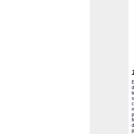
E
d
t
s
c
p
f
d
p