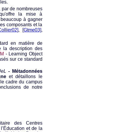
les.
ela par de nombreuses
qu'offre la mise à
t beaucoup à gagner
 des composants et la
Collier02]
,
[Gtme03]
,
dard en matière de
 la description des
OM
- Learning Object
basés sur ce standard
UeL
- Métadonnées
gne
et détaillons le
s le cadre du campus
onclusions de notre
taire des Centres
 l’Éducation et de la