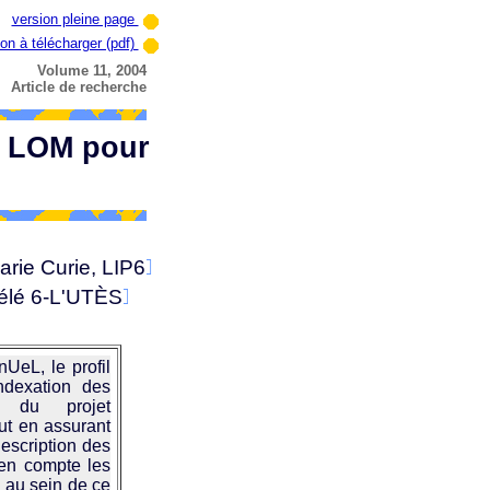
version pleine page
ion à télécharger (pdf)
Volume 11, 2004
Article de recherche
u LOM pour
arie Curie, LIP6
Télé 6-L'UTÈS
UeL, le profil
ndexation des
 du projet
ut en assurant
description des
en compte les
 au sein de ce