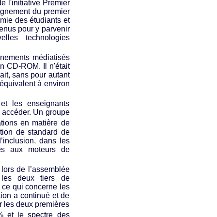
e l'initiative Premier
seignement du premier
omie des étudiants et
enus pour y parvenir
elles technologies
gnements médiatisés
un CD-ROM. Il n'était
ait, sans pour autant
 équivalent à environ
 et les enseignants
 y accéder. Un groupe
tions en matière de
estion de standard de
’inclusion, dans les
ées aux moteurs de
 lors de l’assemblée
 les deux tiers de
r ce qui concerne les
tion a continué et de
ir les deux premières
% et le spectre des