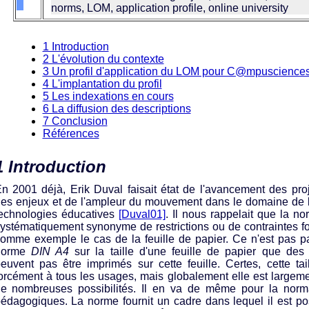
norms, LOM, application profile, online university
1 Introduction
2 L'évolution du contexte
3 Un profil d'application du LOM pour C@mpuscience
4 L'implantation du profil
5 Les indexations en cours
6 La diffusion des descriptions
7 Conclusion
Références
1 Introduction
n 2001 déjà, Erik Duval faisait état de l'avancement des proj
es enjeux et de l'ampleur du mouvement dans le domaine de l
echnologies éducatives
[Duval01]
. Il nous rappelait que la no
ystématiquement synonyme de restrictions ou de contraintes fo
omme exemple le cas de la feuille de papier. Ce n'est pas pa
norme
DIN A4
sur la taille d'une feuille de papier que des
euvent pas être imprimés sur cette feuille. Certes, cette ta
orcément à tous les usages, mais globalement elle est largeme
e nombreuses possibilités. Il en va de même pour la norma
édagogiques. La norme fournit un cadre dans lequel il est po