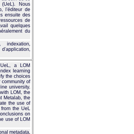
 (UeL). Nous
, l'éditeur de
s ensuite des
ressources de
avail quelques
énéralement du
indexation,
'application,
anUeL, a LOM
index learning
fy the choices
ur community of
ine university.
e with LOM, the
t Metalab, the
rate the use of
 from the UeL
conclusions on
the use of LOM
onal metadata,