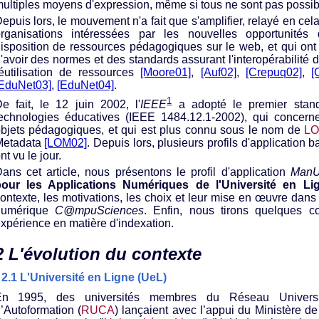
ultiples moyens d'expression, même si tous ne sont pas possib
epuis lors, le mouvement n'a fait que s'amplifier, relayé en c
rganisations intéressées par les nouvelles opportunités 
isposition de ressources pédagogiques sur le web, et qui on
'avoir des normes et des standards assurant l'interopérabilité
éutilisation de ressources
[Moore01]
,
[Auf02]
,
[Crepuq02]
,
[
EduNet03]
,
[EduNet04]
.
1
e fait, le 12 juin 2002, l'
IEEE
a adopté le premier stan
echnologies éducatives (IEEE 1484.12.1-2002), qui concerne
bjets pédagogiques, et qui est plus connu sous le nom de
L
Metadata
[LOM02]
. Depuis lors, plusieurs profils d'application 
nt vu le jour.
ans cet article, nous présentons le profil d'application
Man
our les Applications Numériques de l'Université en Li
ontexte, les motivations, les choix et leur mise en œuvre dan
numérique
C@mpuSciences
. Enfin, nous tirons quelques c
xpérience en matière d'indexation.
2 L'évolution du contexte
2.1 L'Université en Ligne (UeL)
En 1995, des universités membres du Réseau Universi
’Autoformation (
RUCA
) lançaient avec l’appui du Ministère de