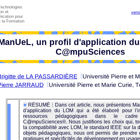
Technologies
on et
vers
ication pour
t la Formation
ManUeL, un profil d'application d
C@mpuSciences
Brigitte de LA PASSARDIÈRE
Université Pierre et M
Pierre JARRAUD
Université Pierre et Marie Curie, 
RÉSUMÉ : Dans cet article, nous présentons Man
d'application du LOM qui a été élaboré pour l'i
ressources pédagogiques dans le cadre
C@mpuSciences®. Nous justifions les choix qui, to
la compatibilité avec LOM, le standard IEEE sur la 
objets pédagogiques, nous ont permis de prendre 
pratiques et spécificités de développement en usage