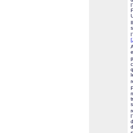
l
F
U
I
s
l
[
A
e
p
c
q
l
r
P
n
t
s
r
l
d
d