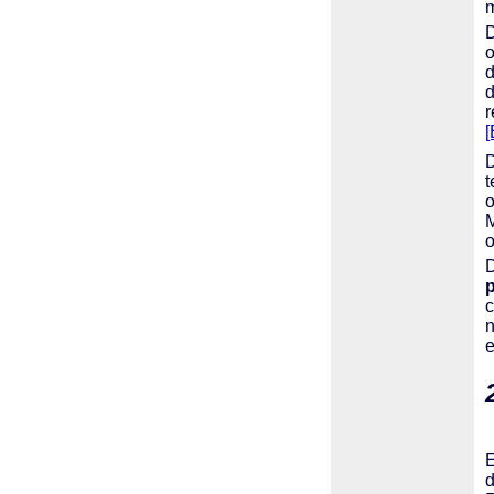
m
D
o
d
d
r
[
D
t
o
o
D
p
c
e
d