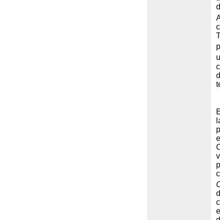
d
A
c
T
p
u
c
d
t
E
l
p
e
C
v
p
d
c
e
d