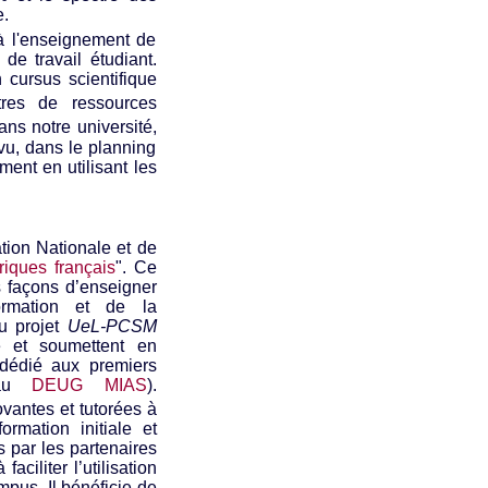
e.
 à l'enseignement de
de travail étudiant.
 cursus scientifique
tres de ressources
ns notre université,
vu, dans le planning
ment en utilisant les
tion Nationale et de
iques français
". Ce
 façons d’enseigner
formation et de la
u projet
UeL-PCSM
mé et soumettent en
dédié aux premiers
t au
DEUG MIAS
).
vantes et tutorées à
ormation initiale et
 par les partenaires
à faciliter l’utilisation
mpus. Il bénéficie de