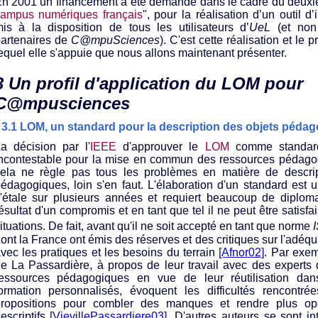
n 2001 un financement a été demandé dans le cadre du deuxi
ampus numériques français
", pour la réalisation d’un outil d’
is à la disposition de tous les utilisateurs d’
UeL
(et non
artenaires de
C@mpuSciences
). C'est cette réalisation et le p
equel elle s'appuie que nous allons maintenant présenter.
3 Un profil d'application du LOM pour
C@mpusciences
3.1 LOM, un standard pour la description des objets péda
a décision par l'
IEEE
d'approuver le
LOM
comme standar
ncontestable pour la mise en commun des ressources pédagog
ela ne règle pas tous les problèmes en matière de descri
édagogiques, loin s'en faut. L'élaboration d'un standard est u
'étale sur plusieurs années et requiert beaucoup de diplomati
ésultat d'un compromis et en tant que tel il ne peut être satisfa
ituations. De fait, avant qu'il ne soit accepté en tant que norme
ont la France ont émis des réserves et des critiques sur l'adéq
vec les pratiques et les besoins du terrain
[Afnor02]
. Par exem
e La Passardière, à propos de leur travail avec des experts 
essources pédagogiques en vue de leur réutilisation da
ormation personnalisés, évoquent les difficultés rencontré
ropositions pour combler des manques et rendre plus opér
escriptifs
[VievillePassardiere03]
. D'autres auteurs se sont in