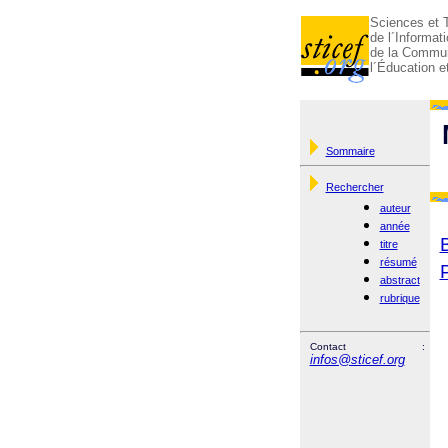
Sciences et 
de l´Informati
de la Commun
l´Éducation e
Sommaire
Rechercher
auteur
année
titre
résumé
abstract
rubrique
Contact :
infos@sticef.org