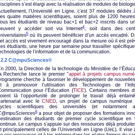
isciplines s’est élargi avec la réalisation de modules de biologi
ctuellement, l'Université en Ligne, c'est 37 modules dédiés
es quatre matières scientifiques, soient plus de 1200 heures 
ous les étudiants de niveau bac+1 et bac+2 inscrits dans un
4
euvent y accéder soit via Internet
, soit dans des cen
5
niversitaires
où ils peuvent bénéficier d’un accès encadré. Da
et accès est vivement encouragé dans la mesure où il est pré
es étudiants, une heure par semaine pour travailler spécifique
echnologies de l'information et de la communication.
2.2 C@mpuSciences®
n 2000, la Direction de la technologie du Ministère de l’Éduca
a Recherche lance le premier "
appel à projets campus numér
rogramme cherche à favoriser le développement de nouvelles
t à promouvoir l’utilisation des Technologies de l’In
ommunication pour l’Éducation (
TICE
). Certains membres d
oient là l'opportunité de prolonger le travail déjà enta
artenariat avec le
CNED
, un projet de campus numérique 
cycles scientifiques des universités (et notammen
6
C@mpuSciences
a pour objet de proposer des formations inno
estination des étudiants de premier cycle scientifique en f
ontinue. Le campus s'appuie sur des ressources déjà produites
t principalement celles de l'Université en Ligne (
UeL
). Il vise 
e ces ressources et à les intégrer dans les plates-formes du ca