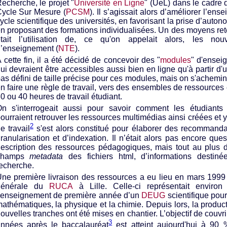
echerche, le projet "
Université en Ligne
" (UeL) dans le cadre d
ycle Sur Mesure (
PCSM
). Il s’agissait alors d’améliorer l’en
ycle scientifique des universités, en favorisant la prise d’auton
n proposant des formations individualisées. Un des moyens ret
tait l’utilisation de, ce qu'on appelait alors, les nouv
’enseignement (
NTE
).
 cette fin, il a été décidé de concevoir des "
modules
" d'ensei
ui devraient être accessibles aussi bien en ligne qu'à partir d'
as défini de taille précise pour ces modules, mais on s'achemin
n faire une règle de travail, vers des ensembles de ressources
0 ou 40 heures de travail étudiant.
n s'interrogeait aussi pour savoir comment les étudiants
ourraient retrouver les ressources multimédias ainsi créées et
2
e travail
s'est alors constitué pour élaborer des recommanda
ranularisation et d’indexation. Il n’était alors pas encore qu
escription des ressources pédagogiques, mais tout au plus d
champs
metadata
des fichiers html, d’informations destin
echerche.
ne première livraison des ressources a eu lieu en mars 1999
générale du
RUCA
à Lille. Celle-ci représentait environ
’enseignement de première année d’un
DEUG
scientifique pou
athématiques, la physique et la chimie. Depuis lors, la produc
ouvelles tranches ont été mises en chantier. L’objectif de couvr
3
nnées après le baccalauréat
est atteint aujourd'hui à 90 