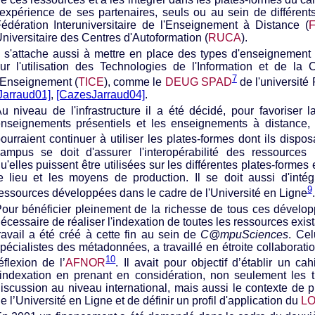
'expérience de ses partenaires, seuls ou au sein de différe
édération Interuniversitaire de l'Enseignement à Distance (
niversitaire des Centres d'Autoformation (
RUCA
).
l s'attache aussi à mettre en place des types d'enseignement
ur l'utilisation des Technologies de l'Information et de la
7
'Enseignement (
TICE
), comme le
DEUG SPAD
de l'université 
Jarraud01]
,
[CazesJarraud04]
.
u niveau de l'infrastructure il a été décidé, pour favoriser l
nseignements présentiels et les enseignements à distance, 
ourraient continuer à utiliser les plates-formes dont ils dispos
ampus se doit d'assurer l'interopérabilité des ressource
u'elles puissent être utilisées sur les différentes plates-formes 
e lieu et les moyens de production. Il se doit aussi d'inté
9
essources développées dans le cadre de l'Université en Ligne
.
our bénéficier pleinement de la richesse de tous ces dévelop
écessaire de réaliser l'indexation de toutes les ressources exi
ravail a été créé à cette fin au sein de
C@mpuSciences
. Cel
pécialistes des métadonnées, a travaillé en étroite collaborat
10
éflexion de l’
AFNOR
. Il avait pour objectif d’établir un c
'indexation en prenant en considération, non seulement les 
iscussion au niveau international, mais aussi le contexte de p
e l’Université en Ligne et de définir un profil d'application du
L