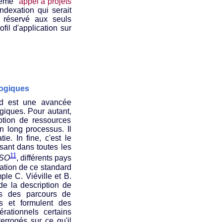
ème "
appel à projets
indexation qui serait
 réservé aux seuls
rofil d'application sur
gogiques
d est une avancée
iques. Pour autant,
ption de ressources
n long processus. Il
e. In fine, c'est le
isant dans toutes les
11
ISO
, différents pays
uation de ce standard
ple C. Viéville et B.
de la description de
ns des parcours de
es et formulent des
ationnels certains
terrogés sur ce qu'il