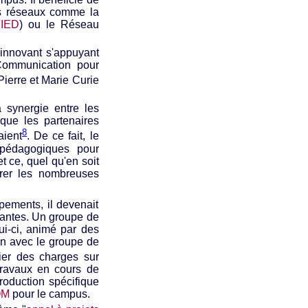
nts réseaux comme la
FIED
) ou le Réseau
 innovant s'appuyant
 Communication pour
Pierre et Marie Curie
a synergie entre les
que les partenaires
8
aient
. De ce fait, le
s pédagogiques pour
et ce, quel qu'en soit
grer les nombreuses
pements, il devenait
stantes. Un groupe de
ui-ci, animé par des
ion avec le groupe de
ahier des charges sur
travaux en cours de
roduction spécifique
OM
pour le campus.