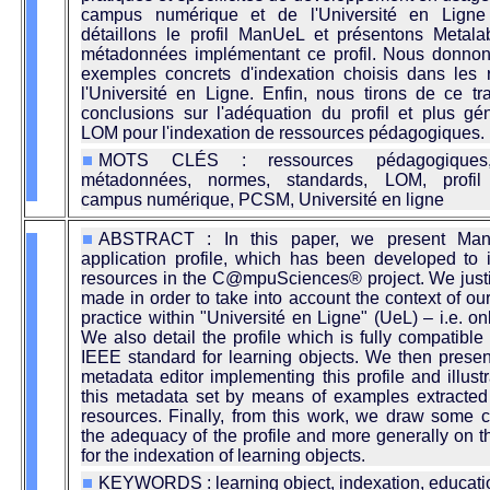
campus numérique et de l'Université en Ligne
détaillons le profil ManUeL et présentons Metalab
métadonnées implémentant ce profil. Nous donnon
exemples concrets d'indexation choisis dans les 
l'Université en Ligne. Enfin, nous tirons de ce tr
conclusions sur l'adéquation du profil et plus g
LOM pour l'indexation de ressources pédagogiques.
MOTS CLÉS : ressources pédagogiques, 
métadonnées, normes, standards, LOM, profil d
campus numérique, PCSM, Université en ligne
ABSTRACT : In this paper, we present M
application profile, which has been developed to 
resources in the C@mpuSciences® project. We justi
made in order to take into account the context of o
practice within "Université en Ligne" (UeL) – i.e. onl
We also detail the profile which is fully compatibl
IEEE standard for learning objects. We then presen
metadata editor implementing this profile and illust
this metadata set by means of examples extracted
resources. Finally, from this work, we draw some 
the adequacy of the profile and more generally on 
for the indexation of learning objects.
KEYWORDS : learning object, indexation, educati