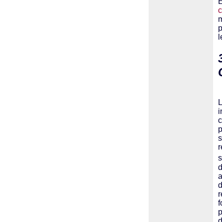
E
c
m
p
l
L
i
c
p
s
r
s
d
a
d
r
f
p
d