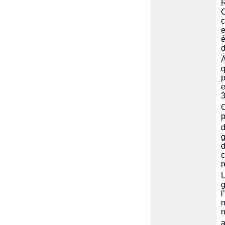
R
C
c
e
é
d
À
q
p
e
3
O
p
d
g
d
r
U
l
m
n
a