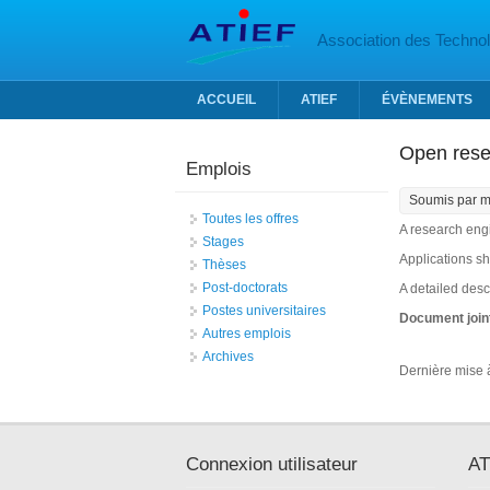
Aller au contenu principal
Association des Technolo
ACCUEIL
ATIEF
ÉVÈNEMENTS
Open rese
Emplois
Soumis par
m
Toutes les offres
A research engi
Stages
Applications sh
Thèses
Post-doctorats
A detailed descr
Postes universitaires
Document join
Autres emplois
Archives
Dernière mise à
Connexion utilisateur
AT