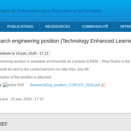
gies de l’Information pour l’Education et la Formation
PUBLICATIONS
RESSOURCES
COMMUNAUTÉ
OFFR
arch engineering position (Technology Enhanced Learni
lefevre
le 10 juin, 2026 - 17:15
neering position is available at Université de Lorraine (CREM – Pixel Team) in th
ould be sent to the contact persons no later than July 4th.
iption of the position is attached.
t:
ResearchEng_position_COPCOT_2026.pdf
 jour : 10 juin, 2026 - 17:15
IEF