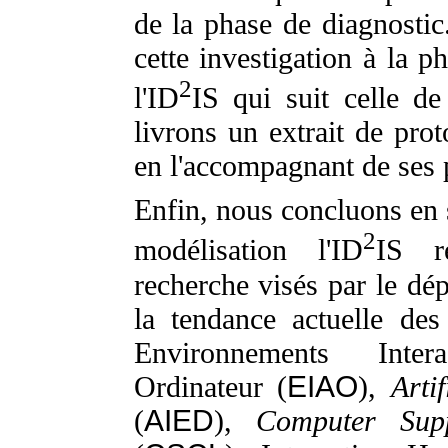
de la phase de diagnostic
cette investigation à la p
2
l'ID
IS qui suit celle de
livrons un extrait de prot
en l'accompagnant de ses 
Enfin, nous concluons en s
2
modélisation l'ID
IS r
recherche visés par le d
la tendance actuelle de
Environnements Inter
Ordinateur (
EIAO
),
Arti
(
AIED
),
Computer Supp