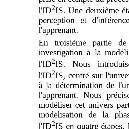
2
l'ID
IS. Une deuxième éta
perception et d'inférenc
l'apprenant.
En troisième partie de 
investigation à la modéli
2
l'ID
IS. Nous introdui
2
l'ID
IS, centré sur l'univer
à la détermination de l'un
l'apprenant. Nous précis
modéliser cet univers pa
modélisation de la pha
2
l'ID
IS en quatre étapes.